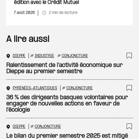
édition avec le Crédit Mutuel
7 août 2026
2 min de lecture
A lire aussi
DIEPPE
#
INDUSTRIE
#
CONJONCTURE
Ajo
Ralentissement de l’activité économique sur
Dieppe au premier semestre
PYRÉNÉES-ATLANTIQUES
#
CONJONCTURE
Ajo
36 % des dirigeants basques volontaires pour
engager de nouvelles actions en faveur de
l’écologie
DIEPPE
#
CONJONCTURE
Ajo
Le bilan du premier semestre 2025 est mitigé