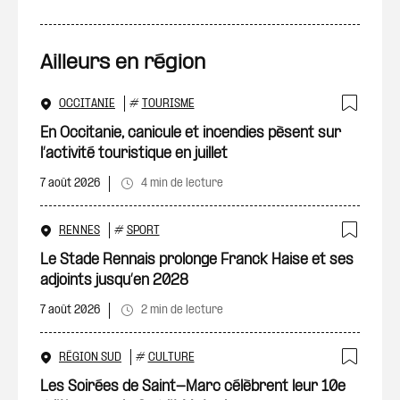
Ailleurs en région
OCCITANIE
#
TOURISME
Ajout
En Occitanie, canicule et incendies pèsent sur
l’activité touristique en juillet
7 août 2026
4 min de lecture
RENNES
#
SPORT
Ajout
Le Stade Rennais prolonge Franck Haise et ses
adjoints jusqu’en 2028
7 août 2026
2 min de lecture
RÉGION SUD
#
CULTURE
Ajout
Les Soirées de Saint-Marc célèbrent leur 10e