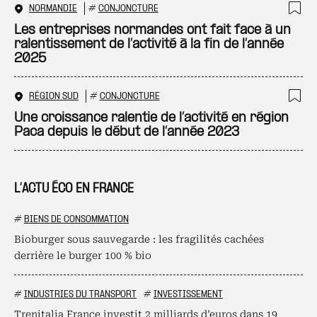
NORMANDIE
#
CONJONCTURE
Ajo
Les entreprises normandes ont fait face à un
ralentissement de l’activité à la fin de l’année
2025
RÉGION SUD
#
CONJONCTURE
Ajo
Une croissance ralentie de l’activité en région
Paca depuis le début de l’année 2023
L’ACTU ÉCO EN FRANCE
#
BIENS DE CONSOMMATION
Bioburger sous sauvegarde : les fragilités cachées
derrière le burger 100 % bio
#
INDUSTRIES DU TRANSPORT
#
INVESTISSEMENT
Trenitalia France investit 2 milliards d’euros dans 19