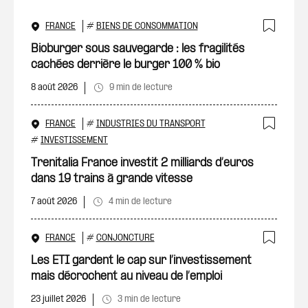
FRANCE
#
BIENS DE CONSOMMATION
Ajout
Bioburger sous sauvegarde : les fragilités
cachées derrière le burger 100 % bio
8 août 2026
9 min de lecture
FRANCE
#
INDUSTRIES DU TRANSPORT
Ajout
#
INVESTISSEMENT
Trenitalia France investit 2 milliards d’euros
dans 19 trains à grande vitesse
7 août 2026
4 min de lecture
FRANCE
#
CONJONCTURE
Ajout
Les ETI gardent le cap sur l’investissement
mais décrochent au niveau de l’emploi
23 juillet 2026
3 min de lecture