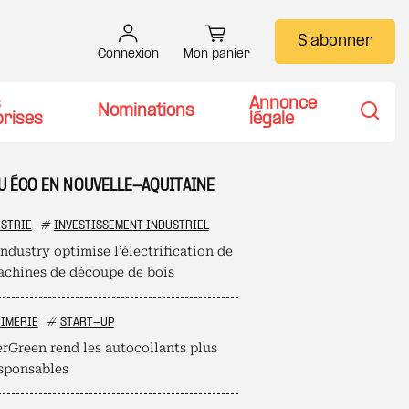
S'abonner
Connexion
Mon panier
s
Annonce
Nominations
prises
légale
Recher
TU ÉCO EN NOUVELLE-AQUITAINE
STRIE
#
INVESTISSEMENT INDUSTRIEL
ndustry optimise l’électrification de
achines de découpe de bois
IMERIE
#
START-UP
erGreen rend les autocollants plus
sponsables