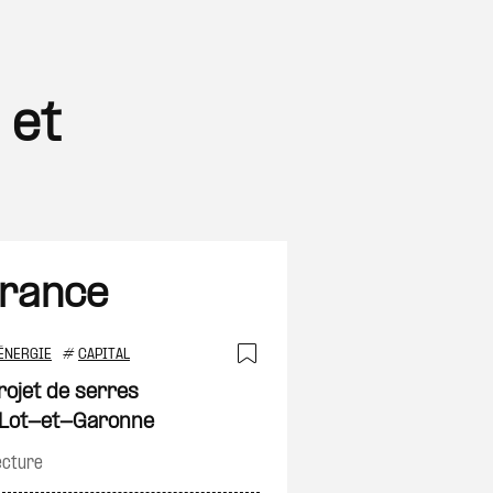
 et
France
ÉNERGIE
#
CAPITAL
on
Ajouter à ma sélec
rojet de serres
e Lot-et-Garonne
ecture