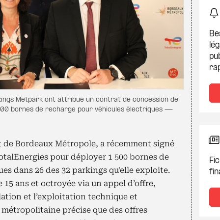
Be
lég
pub
ra
ings Metpark ont attribué un contrat de concession de
1500 bornes de recharge pour véhicules électriques —
t de Bordeaux Métropole, a récemment signé
otalEnergies pour déployer 1 500 bornes de
Fic
es dans 26 des 32 parkings qu'elle exploite.
fin
 15 ans et octroyée via un appel d’offre,
lation et l’exploitation technique et
 métropolitaine précise que des offres