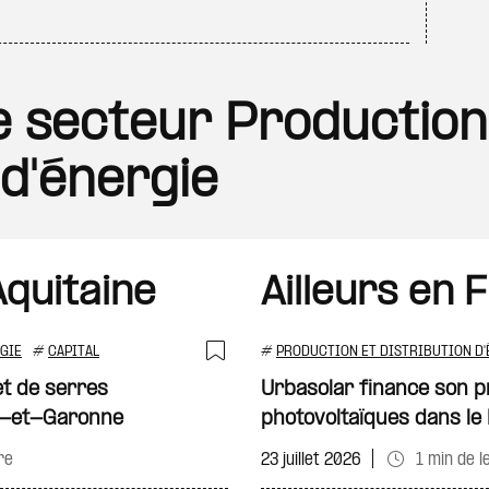
le secteur Production
 d'énergie
quitaine
Ailleurs en 
GIE
#
CAPITAL
#
PRODUCTION ET DISTRIBUTION D'
Ajouter à ma sélecti
et de serres
Urbasolar finance son p
ot-et-Garonne
photovoltaïques dans l
re
23 juillet 2026
1 min de l