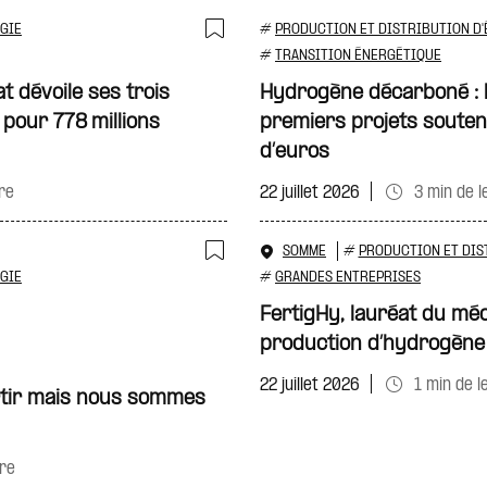
GIE
#
PRODUCTION ET DISTRIBUTION D'
Ajouter à ma sélecti
#
TRANSITION ÉNERGÉTIQUE
t dévoile ses trois
Hydrogène décarboné : l’
pour 778 millions
premiers projets soutenu
d’euros
re
22 juillet 2026
3 min de l
SOMME
#
PRODUCTION ET DIS
Ajouter à ma sélecti
GIE
#
GRANDES ENTREPRISES
FertigHy, lauréat du mé
production d’hydrogène
22 juillet 2026
1 min de l
artir mais nous sommes
re