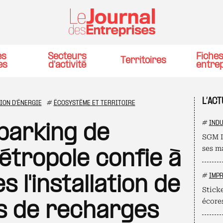
es
Secteurs
Fiche
Territoires
es
d'activité
entre
L’AC
ION D'ÉNERGIE
#
ÉCOSYSTÈME ET TERRITOIRE
#
INDU
 parking de
SGM I
ses m
tropole confie à
#
IMPR
s l'installation de
Stick
écore
s de recharges