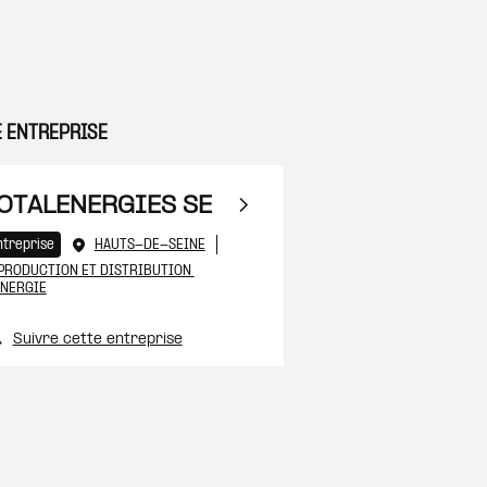
E ENTREPRISE
 à ma sélection
OTALENERGIES SE
ntreprise
HAUTS-DE-SEINE
PRODUCTION ET DISTRIBUTION 
ÉNERGIE
 à ma sélection
Suivre cette entreprise