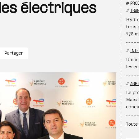
#
PROD
les électriques
#
TRAN
Hydro
trois 
778 mi
#
INTE
Partager
Umamy
les en
#
AGR
Le pro
Maïsad
concu
Toute 