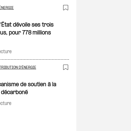
ÉNERGIE
on
Ajouter à ma sélec
État dévoile ses trois
s, pour 778 millions
ecture
TRIBUTION D'ÉNERGIE
on
Ajouter à ma sélec
canisme de soutien à la
 décarboné
ecture