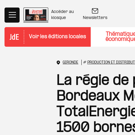
Aller au contenu principal
Accéder au
Newsletters
kiosque
Thématiqu
Voir les éditions locales
économiqu
GIRONDE
#
PRODUCTION ET DISTRIBUT
La régie de
Bordeaux Mé
TotalEnergie
1500 borne