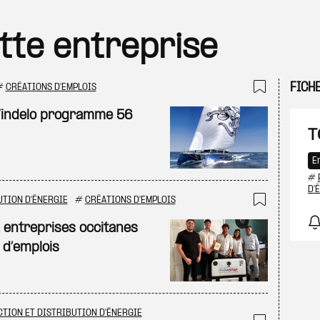
ette entreprise
FICH
#
CRÉATIONS D'EMPLOIS
Ajouter
Windelo programme 56
T
E
#
D'
UTION D'ÉNERGIE
#
CRÉATIONS D'EMPLOIS
Ajouter
 entreprises occitanes
 d’emplois
TION ET DISTRIBUTION D'ÉNERGIE