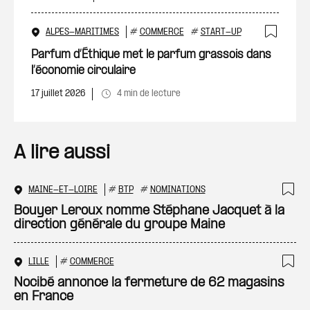
ALPES-MARITIMES
#
COMMERCE
#
START-UP
Ajout
Parfum d’Éthique met le parfum grassois dans
l’économie circulaire
17 juillet 2026
4 min de lecture
A lire aussi
MAINE-ET-LOIRE
#
BTP
#
NOMINATIONS
Ajo
Bouyer Leroux nomme Stéphane Jacquet à la
direction générale du groupe Maine
LILLE
#
COMMERCE
Ajo
Nocibé annonce la fermeture de 62 magasins
en France