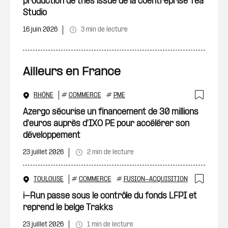
production de thés issue de la coentreprise Tea
Studio
16 juin 2026
3 min de lecture
Ailleurs en France
RHÔNE
#
COMMERCE
#
PME
Ajout
Azergo sécurise un financement de 30 millions
d'euros auprès d'IXO PE pour accélérer son
développement
23 juillet 2026
2 min de lecture
TOULOUSE
#
COMMERCE
#
FUSION-ACQUISITION
Ajout
i-Run passe sous le contrôle du fonds LFPI et
reprend le belge Trakks
23 juillet 2026
1 min de lecture