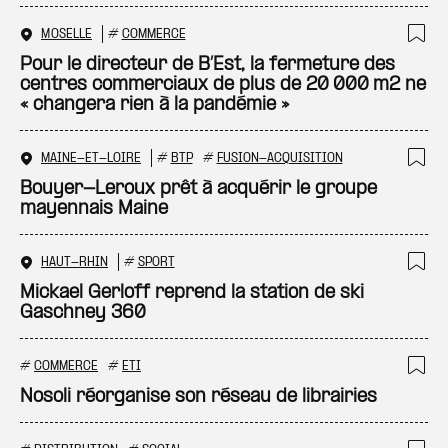
MOSELLE
#
COMMERCE
Ajo
Pour le directeur de B’Est, la fermeture des
centres commerciaux de plus de 20 000 m2 ne
« changera rien à la pandémie »
MAINE-ET-LOIRE
#
BTP
#
FUSION-ACQUISITION
Ajo
Bouyer-Leroux prêt à acquérir le groupe
mayennais Maine
HAUT-RHIN
#
SPORT
Ajo
Mickael Gerloff reprend la station de ski
Gaschney 360
#
COMMERCE
#
ETI
Ajo
Nosoli réorganise son réseau de librairies