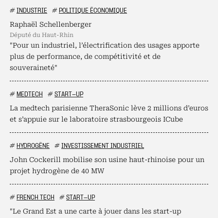
#
INDUSTRIE
#
POLITIQUE ÉCONOMIQUE
Raphaël Schellenberger
député du Haut-Rhin
"Pour un industriel, l’électrification des usages apporte
plus de performance, de compétitivité et de
souveraineté"
#
MEDTECH
#
START-UP
La medtech parisienne TheraSonic lève 2 millions d’euros
et s’appuie sur le laboratoire strasbourgeois ICube
#
HYDROGÈNE
#
INVESTISSEMENT INDUSTRIEL
John Cockerill mobilise son usine haut-rhinoise pour un
projet hydrogène de 40 MW
#
FRENCH TECH
#
START-UP
"Le Grand Est a une carte à jouer dans les start-up