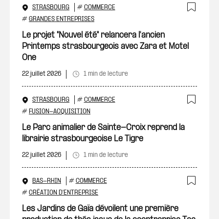
STRASBOURG
#
COMMERCE
Ajout
#
GRANDES ENTREPRISES
Le projet "Nouvel été" relancera l'ancien
Printemps strasbourgeois avec Zara et Motel
One
22 juillet 2026
1 min de lecture
STRASBOURG
#
COMMERCE
Ajout
#
FUSION-ACQUISITION
Le Parc animalier de Sainte-Croix reprend la
librairie strasbourgeoise Le Tigre
22 juillet 2026
1 min de lecture
BAS-RHIN
#
COMMERCE
Ajout
#
CRÉATION D'ENTREPRISE
Les Jardins de Gaïa dévoilent une première