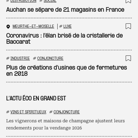
#
DISTRIBUTION
#
SOCIAL
Ajo
Auchan se sépare de 21 magasins en France
MEURTHE-ET-MOSELLE
#
LUXE
Ajo
Coronavirus : l’élan brisé de la cristallerie de
Baccarat
#
INDUSTRIE
#
CONJONCTURE
Ajo
Plus de créations d'usines que de fermetures
en 2018
L’ACTU ÉCO EN GRAND EST
#
VINS ET SPIRITUEUX
#
CONJONCTURE
Les vignerons et maisons de champagne ajustent leurs
rendements pour la vendange 2026