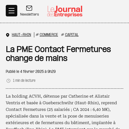
Aller au contenu principal
Newsletters
HAUT-RHIN
#
COMMERCE
#
CAPITAL
La PME Contact Fermetures
change de mains
Publié le
4 février 2025 à 9h29
1 min de lecture
La holding ACVH, détenue par Catherine et Alistair
Ventris et basée à Gueberschwihr (Haut-Rhin), reprend
Contact Fermetures (25 salariés ; CA 2024 : 6,40 M€),
spécialisée dans la vente et la pose de menuiseries
extérieures et de fermetures du bâtiment, implantée à