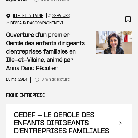
ILLE-ET-VILAINE
#
SERVICES
#
RÉSEAUX D'ACCOMPAGNEMENT
Ajo
Ouverture d’un premier
Cercle des enfants dirigeants
d’entreprises familiales en
Ille-et-Vilaine, animé par
Anna Dano Péculier
23 mai 2024
3 min de lecture
FICHE ENTREPRISE
CEDEF - LE CERCLE DES
ENFANTS DIRIGEANTS
D'ENTREPRISES FAMILIALES