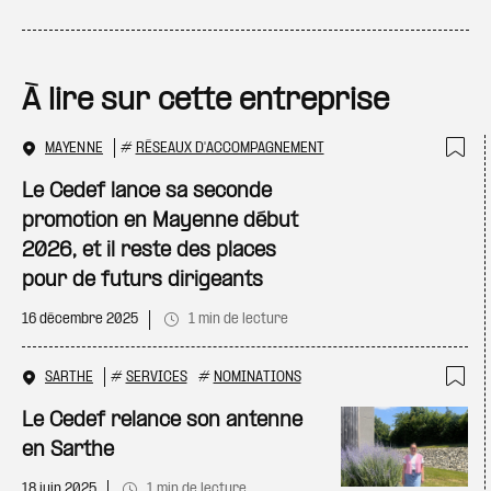
À lire sur cette entreprise
MAYENNE
#
RÉSEAUX D'ACCOMPAGNEMENT
Ajo
Le Cedef lance sa seconde
promotion en Mayenne début
2026, et il reste des places
pour de futurs dirigeants
16 décembre 2025
1 min de lecture
SARTHE
#
SERVICES
#
NOMINATIONS
Ajo
Le Cedef relance son antenne
en Sarthe
18 juin 2025
1 min de lecture