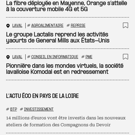
Ajo
La fibre déployée en Mayenne, Orange s’attelle
à la couverture mobile 4G et 5G
LAVAL
#
AGROALIMENTAIRE
#
REPRISE
Ajo
Le groupe Lactalis reprend les activités
yaourts de General Mills aux États-Unis
LAVAL
#
CONSEIL EN INFORMATIQUE
#
PME
Ajo
Pionnière dans les mondes virtuels, la société
lavalloise Komodal est en redressement
L’ACTU ÉCO EN PAYS DE LA LOIRE
#
BTP
#
INVESTISSEMENT
14 millions d’euros vont être investis dans les nouveaux
ateliers de formation des Compagnons du Devoir