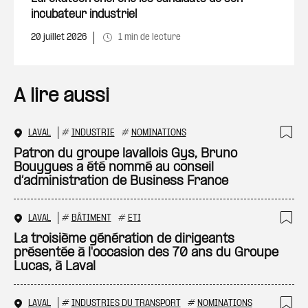
incubateur industriel
20 juillet 2026
1 min de lecture
A lire aussi
LAVAL
#
INDUSTRIE
#
NOMINATIONS
Ajo
Patron du groupe lavallois Gys, Bruno
Bouygues a été nommé au conseil
d’administration de Business France
LAVAL
#
BÂTIMENT
#
ETI
Ajo
La troisième génération de dirigeants
présentée à l'occasion des 70 ans du Groupe
Lucas, à Laval
LAVAL
#
INDUSTRIES DU TRANSPORT
#
NOMINATIONS