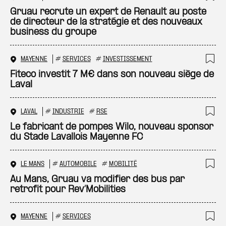
Ajo
Gruau recrute un expert de Renault au poste
de directeur de la stratégie et des nouveaux
business du groupe
MAYENNE
#
SERVICES
#
INVESTISSEMENT
Ajo
Fiteco investit 7 M€ dans son nouveau siège de
Laval
LAVAL
#
INDUSTRIE
#
RSE
Ajo
Le fabricant de pompes Wilo, nouveau sponsor
du Stade Lavallois Mayenne FC
LE MANS
#
AUTOMOBILE
#
MOBILITÉ
Ajo
Au Mans, Gruau va modifier des bus par
retrofit pour Rev’Mobilities
MAYENNE
#
SERVICES