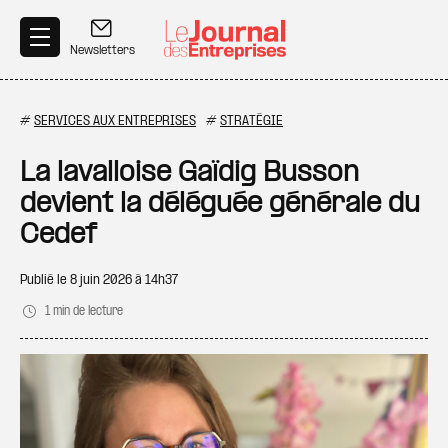
Aller au contenu principal
Newsletters
#
SERVICES AUX ENTREPRISES
#
STRATÉGIE
La lavalloise Gaïdig Busson
devient la déléguée générale du
Cedef
Publié le
8 juin 2026 à 14h37
1 min de lecture