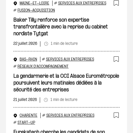
MAINE-ET-LOIRE
#
SERVICES AUX ENTREPRISES
Ajout
#
FUSION-ACQUISITION
Baker Tilly renforce son expertise
transfrontalière avec la reprise du cabinet
nordiste Tytgat
22 juillet 2026
1 min de lecture
BAS-RHIN
#
SERVICES AUX ENTREPRISES
Ajout
#
RÉSEAUX D'ACCOMPAGNEMENT
La gendarmerie et la CCI Alsace Eurométropole
poursuivent leurs matinales dédiées à la
sécurité des entreprises
21 juillet 2026
1 min de lecture
CHARENTE
#
SERVICES AUX ENTREPRISES
Ajout
#
START-UP
Eurekatech cherche les candidats de son