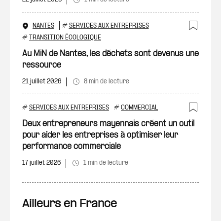
NANTES
#
SERVICES AUX ENTREPRISES
Ajout
#
TRANSITION ÉCOLOGIQUE
Au MiN de Nantes, les déchets sont devenus une
ressource
21 juillet 2026
8 min de lecture
#
SERVICES AUX ENTREPRISES
#
COMMERCIAL
Ajout
Deux entrepreneurs mayennais créent un outil
pour aider les entreprises à optimiser leur
performance commerciale
17 juillet 2026
1 min de lecture
Ailleurs en France