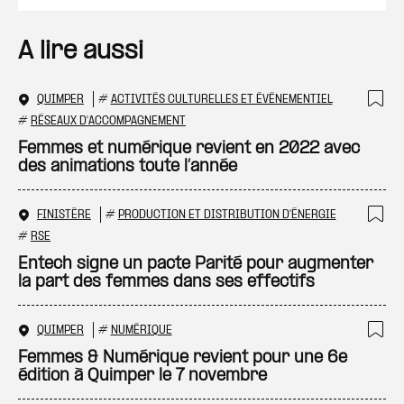
A lire aussi
QUIMPER
#
ACTIVITÉS CULTURELLES ET ÉVÉNEMENTIEL
Ajo
#
RÉSEAUX D'ACCOMPAGNEMENT
Femmes et numérique revient en 2022 avec
des animations toute l’année
FINISTÈRE
#
PRODUCTION ET DISTRIBUTION D'ÉNERGIE
Ajo
#
RSE
Entech signe un pacte Parité pour augmenter
la part des femmes dans ses effectifs
QUIMPER
#
NUMÉRIQUE
Ajo
Femmes & Numérique revient pour une 6e
édition à Quimper le 7 novembre