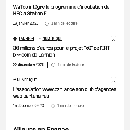
Ajout
WaToo intègre le programme d’incubation de
HEC à Station F
19 janvier 2021
1 min de lecture
LANNION
#
NUMÉRIQUE
Ajout
30 millions d’euros pour le projet *xG* de l’IRT
b<>com de Lannion
22 décembre 2020
1 min de lecture
#
NUMÉRIQUE
Ajout
L'association www.bzh lance son club d'agences
web partenaires
15 décembre 2020
1 min de lecture