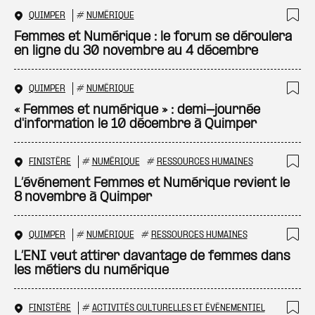
QUIMPER
#
NUMÉRIQUE
Ajo
Femmes et Numérique : le forum se déroulera
en ligne du 30 novembre au 4 décembre
QUIMPER
#
NUMÉRIQUE
Ajo
« Femmes et numérique » : demi-journée
d'information le 10 décembre à Quimper
FINISTÈRE
#
NUMÉRIQUE
#
RESSOURCES HUMAINES
Ajo
L’événement Femmes et Numérique revient le
8 novembre à Quimper
QUIMPER
#
NUMÉRIQUE
#
RESSOURCES HUMAINES
Ajo
L’ENI veut attirer davantage de femmes dans
les métiers du numérique
FINISTÈRE
#
ACTIVITÉS CULTURELLES ET ÉVÉNEMENTIEL