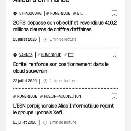
Ailleurs en France
STRASBOURG
#
NUMÉRIQUE
#
ETI
Ajout
2CRSi dépasse son objectif et revendique 416,2
millions d'euros de chiffre d'affaires
23 juillet 2026
1 min de lecture
VANNES
#
NUMÉRIQUE
#
ETI
Ajout
Ecritel renforce son positionnement dans le
cloud souverain
22 juillet 2026
1 min de lecture
#
NUMÉRIQUE
#
FUSION-ACQUISITION
Ajout
L’ESN perpignanaise Alias Informatique rejoint
le groupe lyonnais Xefi
21 juillet 2026
1 min de lecture