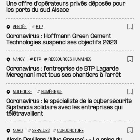
Ajo
Une offre d'opérateurs privés déposée pour
les ports du sud Alsace
VENDÉE
#
BTP
Ajo
Coronavirus : Hoffmann Green Cement
Technologies suspend ses objectifs 2020
NANCY
#
BTP
#
RESSOURCES HUMAINES
Ajo
Coronavirus : l'entreprise de BTP Lagarde
Meregnani met tous ses chantiers à l'arrêt
MULHOUSE
#
NUMÉRIQUE
Ajo
Coronavirus : le spécialiste de la cybersécurité
Systancia solidaire avec les entreprises qui
télétravaillent
NORD
#
SERVICES
#
CONJONCTURE