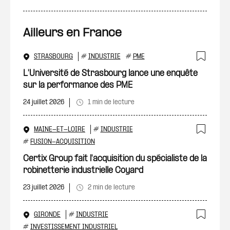
Ailleurs en France
STRASBOURG
#
INDUSTRIE
#
PME
Ajout
L'Université de Strasbourg lance une enquête
sur la performance des PME
24 juillet 2026
1 min de lecture
MAINE-ET-LOIRE
#
INDUSTRIE
Ajout
#
FUSION-ACQUISITION
Certix Group fait l'acquisition du spécialiste de la
robinetterie industrielle Coyard
23 juillet 2026
2 min de lecture
GIRONDE
#
INDUSTRIE
#
INVESTISSEMENT INDUSTRIEL