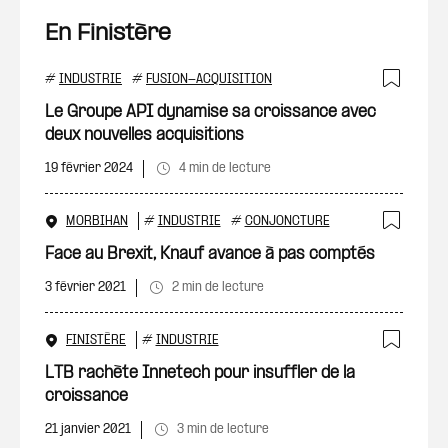
En Finistère
#
INDUSTRIE
#
FUSION-ACQUISITION
Ajout
Le Groupe API dynamise sa croissance avec
deux nouvelles acquisitions
19 février 2024
4 min de lecture
MORBIHAN
#
INDUSTRIE
#
CONJONCTURE
Ajout
Face au Brexit, Knauf avance à pas comptés
3 février 2021
2 min de lecture
FINISTÈRE
#
INDUSTRIE
Ajout
LTB rachète Innetech pour insuffler de la
croissance
21 janvier 2021
3 min de lecture