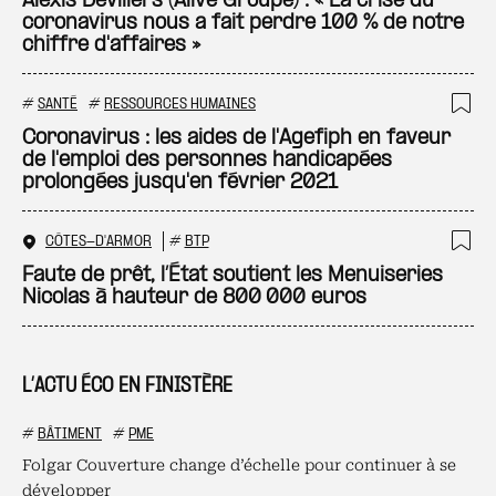
Ajo
Alexis Devillers (Alive Groupe) : « La crise du
coronavirus nous a fait perdre 100 % de notre
chiffre d'affaires »
#
SANTÉ
#
RESSOURCES HUMAINES
Ajo
Coronavirus : les aides de l'Agefiph en faveur
de l'emploi des personnes handicapées
prolongées jusqu'en février 2021
CÔTES-D'ARMOR
#
BTP
Ajo
Faute de prêt, l’État soutient les Menuiseries
Nicolas à hauteur de 800 000 euros
L’ACTU ÉCO EN FINISTÈRE
#
BÂTIMENT
#
PME
Folgar Couverture change d’échelle pour continuer à se
développer