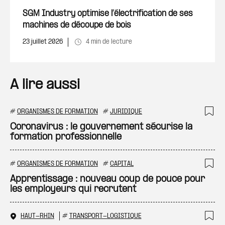
Ajout
SGM Industry optimise l’électrification de ses
machines de découpe de bois
23 juillet 2026
4 min de lecture
A lire aussi
#
ORGANISMES DE FORMATION
#
JURIDIQUE
Ajo
Coronavirus : le gouvernement sécurise la
formation professionnelle
#
ORGANISMES DE FORMATION
#
CAPITAL
Ajo
Apprentissage : nouveau coup de pouce pour
les employeurs qui recrutent
HAUT-RHIN
#
TRANSPORT-LOGISTIQUE