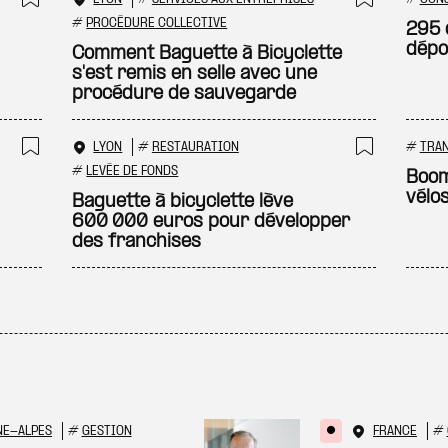
Ajouter à ma sélection
Ajouter
#
PROCÉDURE COLLECTIVE
295 
dépo
Comment Baguette à Bicyclette
s'est remis en selle avec une
procédure de sauvegarde
LYON
#
RESTAURATION
#
TRA
Ajouter à ma sélection
Ajouter
#
LEVÉE DE FONDS
Boom
vélo
Baguette à bicyclette lève
600 000 euros pour développer
des franchises
NE-ALPES
#
GESTION
FRANCE
#