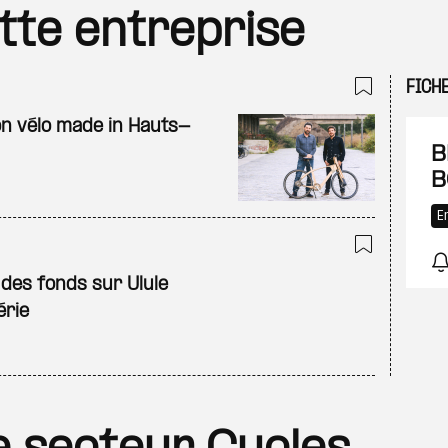
ette entreprise
FICH
Ajouter
on vélo made in Hauts-
B
B
E
Ajouter
 des fonds sur Ulule
érie