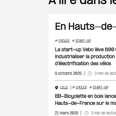
A lire dans 
En Hauts-de
#
CYCLES
#
START-UP
La start-up Vebo lève 600
industrialiser la production
d’électrification des vélos
9 octobre 2025
3 min de lec
LILLE
#
CYCLES
#
START-UP
BB-Bicyclette en bois lance
Hauts-de-France sur le m
21 mars 2025
3 min de lectu