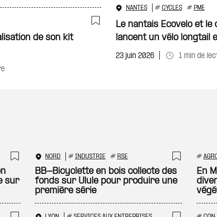
NANTES
#
CYCLES
#
PME
Le nantais Ecovelo et le
Ajouter à ma sélecti
isation de son kit
lancent un vélo longtail 
23 juin 2026
1 min de lec
re
NORD
#
INDUSTRIE
#
RSE
#
AGR
Ajouter à ma sélection
Ajouter
on
BB-Bicyclette en bois collecte des
En Mo
e sur
fonds sur Ulule pour produire une
dive
première série
végé
LYON
#
SERVICES AUX ENTREPRISES
#
CON