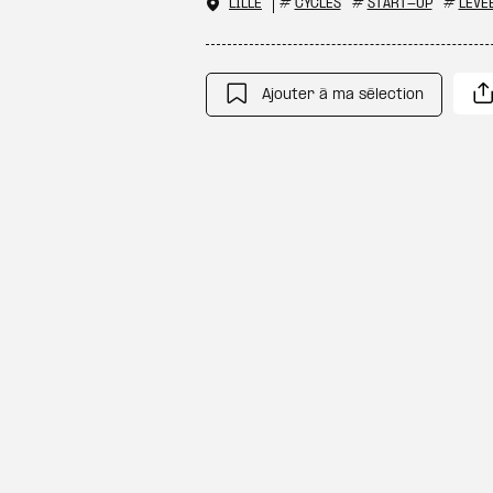
LILLE
#
CYCLES
#
START-UP
#
LEVÉ
Ajouter à ma sélection