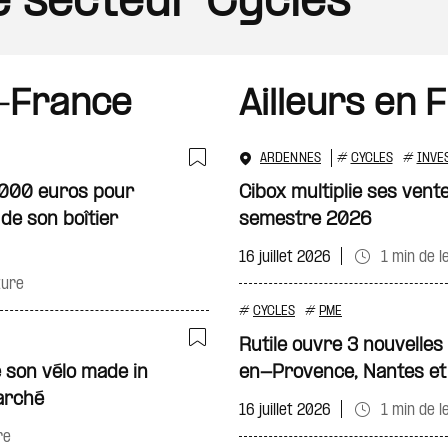
le secteur Cycles
-France
Ailleurs en 
ARDENNES
#
CYCLES
#
INVE
Ajouter à ma sélecti
 000 euros pour
Cibox multiplie ses vent
 de son boîtier
semestre 2026
16 juillet 2026
1 min de l
ture
#
CYCLES
#
PME
Rutile ouvre 3 nouvelles
Ajouter à ma sélecti
 son vélo made in
en-Provence, Nantes et
arché
16 juillet 2026
1 min de l
re