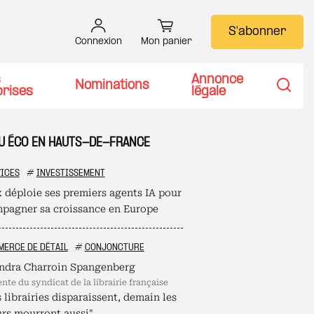
S'abonner
Connexion
Mon panier
s
Annonce
Nominations
prises
légale
Recher
TU ÉCO EN HAUTS-DE-FRANCE
ICES
#
INVESTISSEMENT
 déploie ses premiers agents IA pour
pagner sa croissance en Europe
ERCE DE DÉTAIL
#
CONJONCTURE
ndra Charroin Spangenberg
ente du syndicat de la librairie française
s librairies disparaissent, demain les
urs mourront aussi"