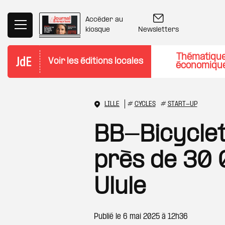
Aller au contenu principal
Accéder au
Newsletters
kiosque
Thématiqu
Voir les éditions locales
économiqu
LILLE
#
CYCLES
#
START-UP
BB-Bicyclet
près de 30 
Ulule
Publié le
6 mai 2025 à 12h36