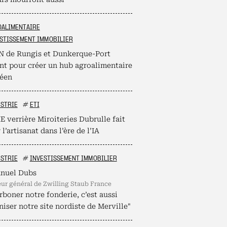
OALIMENTAIRE
STISSEMENT IMMOBILIER
N de Rungis et Dunkerque-Port
ent pour créer un hub agroalimentaire
éen
STRIE
#
ETI
 verrière Miroiteries Dubrulle fait
 l’artisanat dans l’ère de l’IA
STRIE
#
INVESTISSEMENT IMMOBILIER
nuel Dubs
teur général de Zwilling Staub France
boner notre fonderie, c’est aussi
iser notre site nordiste de Merville"