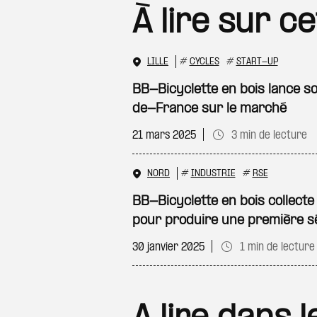
À lire sur c
LILLE
#
CYCLES
#
START-UP
BB-Bicyclette en bois lance s
de-France sur le marché
21 mars 2025
3 min de lecture
NORD
#
INDUSTRIE
#
RSE
BB-Bicyclette en bois collecte
pour produire une première s
30 janvier 2025
1 min de lecture