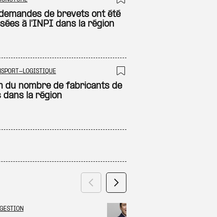
 à ma sélection
Ajouter à ma sél
demandes de brevets ont été
sées à l'INPI dans la région
NSPORT-LOGISTIQUE
 à ma sélection
Ajouter à ma sél
 du nombre de fabricants de
s dans la région
Précédent
Suivant
GESTION
GRAND ES