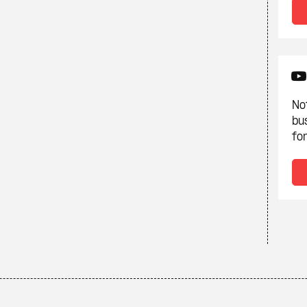
Not
bu
fon