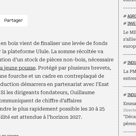
#
AGR
Partager
#
INVE
Le MI
s’alli
e en bois vient de finaliser une levée de fonds
europ
 la plateforme Ulule. La somme récoltée va
ution d’un stock de pièces non-bois, nécessaire
#
INDU
la jeune pousse
. Protégé par plusieurs brevets,
La PME
r une fourche et un cadre en contreplaqué de
entrer
oduction démarrera en partenariat avec l’Esat
 Si les dirigeants fondateurs, Guillaume
#
INDU
ommuniquent de chiffre d’affaires
Emma
indre le plus rapidement possible les 20 à 25
direc
lité est attendue à l’horizon 2027.
"Décar
pérenn