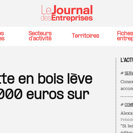
es
Secteurs
Fiche
Territoires
es
d'activité
entre
L’AC
#
SERV
te en bois lève
Conex
accom
000 euros sur
#
COMM
Alexa
présid
"Si le
édite