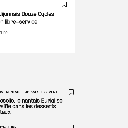
Ajouter à ma sélec
 dijonnais Douze Cycles
on
en libre-service
ture
OALIMENTAIRE
#
INVESTISSEMENT
 à ma sélection
Ajouter à ma sél
selle, le nantais Eurial se
rsifie dans les desserts
taux
JONCTURE