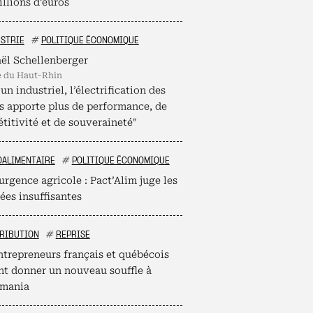
llions d’euros
STRIE
#
POLITIQUE ÉCONOMIQUE
ël Schellenberger
é du Haut-Rhin
un industriel, l’électrification des
s apporte plus de performance, de
titivité et de souveraineté"
OALIMENTAIRE
#
POLITIQUE ÉCONOMIQUE
urgence agricole : Pact’Alim juge les
ées insuffisantes
RIBUTION
#
REPRISE
ntrepreneurs français et québécois
nt donner un nouveau souffle à
mania