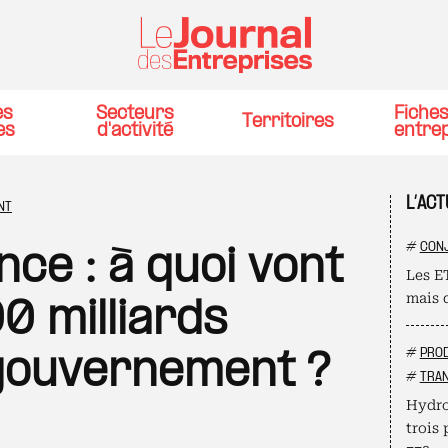
es
Secteurs
Fiche
Territoires
es
d'activité
entre
L’ACT
NT
#
CON
nce : à quoi vont
Les ET
mais 
00 milliards
#
PROD
gouvernement ?
#
TRAN
Hydro
trois 