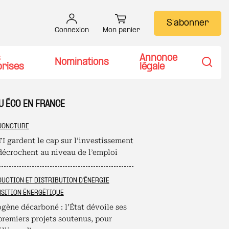
S'abonner
Connexion
Mon panier
s
Annonce
Nominations
prises
légale
Recher
U ÉCO EN FRANCE
JONCTURE
I gardent le cap sur l’investissement
décrochent au niveau de l’emploi
UCTION ET DISTRIBUTION D'ÉNERGIE
SITION ÉNERGÉTIQUE
gène décarboné : l’État dévoile ses
premiers projets soutenus, pour