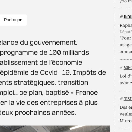
778 mi
#
INDU
Partager
Rapha
déput
"Pour 
relance du gouvernement.
usage
compé
programme de 100 milliards
tablissement de l’économie
#
AGR
 l’épidémie de Covid-19. Impôts de
Loi d’
nts stratégiques, transition
avanc
mploi… ce plan, baptisé « France
#
DIST
er la vie des entreprises à plus
Des e
 deux prochaines années.
veule
Micro