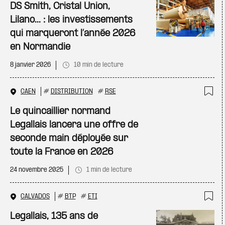
Ajo
DS Smith, Cristal Union,
Lilano... : les investissements
qui marqueront l’année 2026
en Normandie
8 janvier 2026
10 min de lecture
CAEN
#
DISTRIBUTION
#
RSE
Ajo
Le quincaillier normand
Legallais lancera une offre de
seconde main déployée sur
toute la France en 2026
24 novembre 2025
1 min de lecture
CALVADOS
#
BTP
#
ETI
Ajo
Legallais, 135 ans de