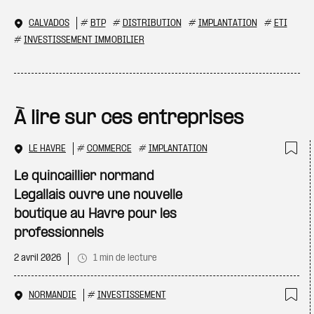
CALVADOS
#
BTP
#
DISTRIBUTION
#
IMPLANTATION
#
ETI
#
INVESTISSEMENT IMMOBILIER
À lire sur ces entreprises
LE HAVRE
#
COMMERCE
#
IMPLANTATION
Ajo
Le quincaillier normand
Legallais ouvre une nouvelle
boutique au Havre pour les
professionnels
2 avril 2026
1 min de lecture
NORMANDIE
#
INVESTISSEMENT