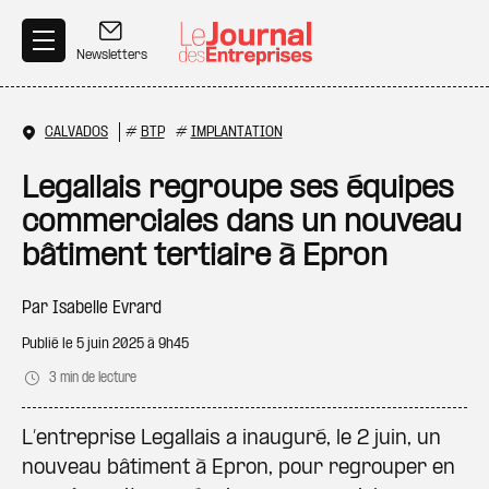
Aller au contenu principal
Newsletters
CALVADOS
#
BTP
#
IMPLANTATION
Legallais regroupe ses équipes
commerciales dans un nouveau
bâtiment tertiaire à Epron
Par
Isabelle Evrard
Publié le
5 juin 2025 à 9h45
3 min de lecture
L’entreprise Legallais a inauguré, le 2 juin, un
nouveau bâtiment à Epron, pour regrouper en