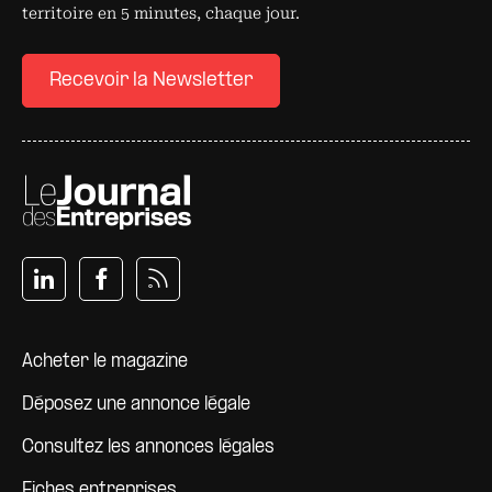
territoire en 5 minutes, chaque jour.
Recevoir la Newsletter
Pied de page
Acheter le magazine
Déposez une annonce légale
Consultez les annonces légales
Fiches entreprises