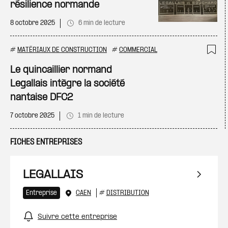
résilience normande
8 octobre 2025
6 min de lecture
#
MATÉRIAUX DE CONSTRUCTION
#
COMMERCIAL
Ajo
Le quincaillier normand
Legallais intègre la société
nantaise DFC2
7 octobre 2025
1 min de lecture
FICHES ENTREPRISES
LEGALLAIS
Entreprise
CAEN
#
DISTRIBUTION
Suivre cette entreprise