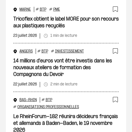
MARNE
#
BTP
#
PME
Ajout
Tricoflex obtient le label MORE pour son recours
aux plastiques recyclés
23 juillet 2026
1 min de lecture
ANGERS
#
BTP
#
INVESTISSEMENT
Ajout
14 millions d’euros vont être investis dans les
nouveaux ateliers de formation des
Compagnons du Devoir
22 juillet 2026
2 min de lecture
BAS-RHIN
#
BTP
Ajout
#
ORGANISATIONS PROFESSIONNELLES
Le RheinForum-182 réunira décideurs français
et allemands à Baden-Baden, le 19 novembre
2026