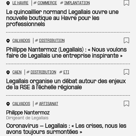
LE HAVRE
#
COMMERCE
#
IMPLANTATION
Ajo
Le quincaillier normand Legallais ouvre une
nouvelle boutique au Havre pour les
professionnels
CALVADOS
#
DISTRIBUTION
Ajo
Philippe Nantermoz (Legallais) : « Nous voulons
faire de Legallais une entreprise inspirante »
CAEN
#
DISTRIBUTION
#
ETI
Ajo
Legallais organise un débat autour des enjeux
de la RSE à l'échelle régionale
CALVADOS
#
ARTISANAT
Ajo
Philippe Nantermoz
dirigeant de Legallais
Coronavirus - Legallais : « Les crises, nous les
avons toujours surmontées »