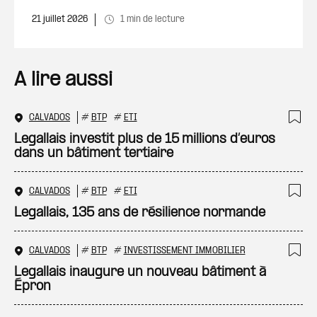
21 juillet 2026
1 min de lecture
A lire aussi
CALVADOS
#
BTP
#
ETI
Ajo
Legallais investit plus de 15 millions d’euros
dans un bâtiment tertiaire
CALVADOS
#
BTP
#
ETI
Ajo
Legallais, 135 ans de résilience normande
CALVADOS
#
BTP
#
INVESTISSEMENT IMMOBILIER
Ajo
Legallais inaugure un nouveau bâtiment à
Épron