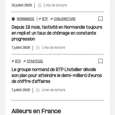
16 juillet 2026
1 min de lecture
NORMANDIE
#
BTP
#
CONJONCTURE
Ajout
Depuis 18 mois, l’activité en Normandie toujours
en repli et un taux de chômage en constante
progression
7 juillet 2026
1 min de lecture
#
BTP
#
STRATÉGIE
Ajout
Le groupe normand de BTP Lhotellier dévoile
son plan pour atteindre le demi-milliard d’euros
de chiffre d’affaires
7 juillet 2026
4 min de lecture
Ailleurs en France