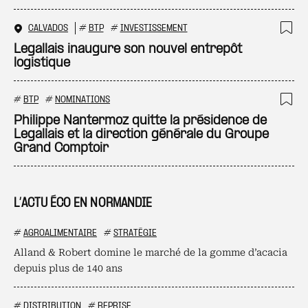
CALVADOS
#
BTP
#
INVESTISSEMENT
Ajo
Legallais inaugure son nouvel entrepôt
logistique
#
BTP
#
NOMINATIONS
Ajo
Philippe Nantermoz quitte la présidence de
Legallais et la direction générale du Groupe
Grand Comptoir
L’ACTU ÉCO EN NORMANDIE
#
AGROALIMENTAIRE
#
STRATÉGIE
Alland & Robert domine le marché de la gomme d’acacia
depuis plus de 140 ans
#
DISTRIBUTION
#
REPRISE