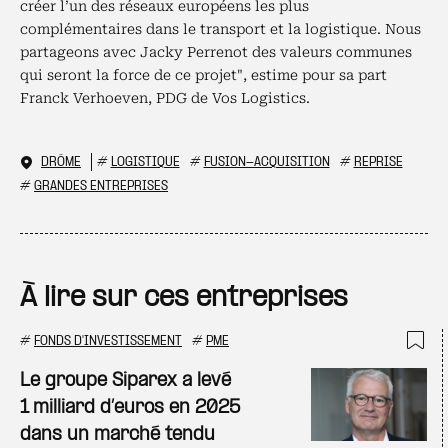
créer l’un des réseaux européens les plus
complémentaires dans le transport et la logistique. Nous
partageons avec Jacky Perrenot des valeurs communes
qui seront la force de ce projet", estime pour sa part
Franck Verhoeven, PDG de Vos Logistics.
DRÔME
#
LOGISTIQUE
#
FUSION-ACQUISITION
#
REPRISE
#
GRANDES ENTREPRISES
À lire sur ces entreprises
#
FONDS D'INVESTISSEMENT
#
PME
Ajo
Le groupe Siparex a levé
1 milliard d’euros en 2025
dans un marché tendu