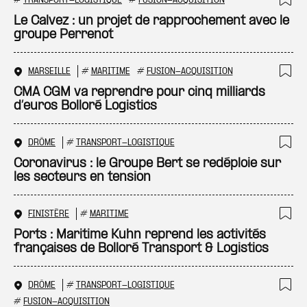
#
TRANSPORT-LOGISTIQUE
#
FUSION-ACQUISITION
Ajo
Le Calvez : un projet de rapprochement avec le
groupe Perrenot
MARSEILLE
#
MARITIME
#
FUSION-ACQUISITION
Ajo
CMA CGM va reprendre pour cinq milliards
d’euros Bolloré Logistics
DRÔME
#
TRANSPORT-LOGISTIQUE
Ajo
Coronavirus : le Groupe Bert se redéploie sur
les secteurs en tension
FINISTÈRE
#
MARITIME
Ajo
Ports : Maritime Kuhn reprend les activités
françaises de Bolloré Transport & Logistics
DRÔME
#
TRANSPORT-LOGISTIQUE
Ajo
#
FUSION-ACQUISITION