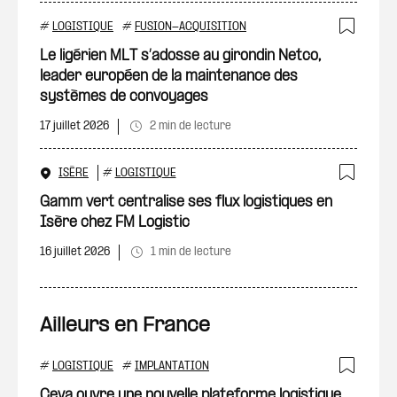
#
LOGISTIQUE
#
FUSION-ACQUISITION
Ajout
Le ligérien MLT s’adosse au girondin Netco,
leader européen de la maintenance des
systèmes de convoyages
17 juillet 2026
2 min de lecture
ISÈRE
#
LOGISTIQUE
Ajout
Gamm vert centralise ses flux logistiques en
Isère chez FM Logistic
16 juillet 2026
1 min de lecture
Ailleurs en France
#
LOGISTIQUE
#
IMPLANTATION
Ajout
Ceva ouvre une nouvelle plateforme logistique