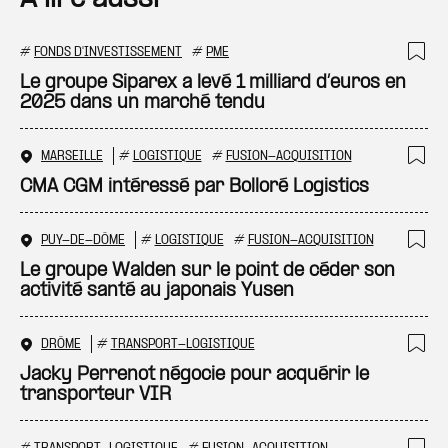
#
FONDS D'INVESTISSEMENT
#
PME
Ajo
Le groupe Siparex a levé 1 milliard d’euros en
2025 dans un marché tendu
MARSEILLE
#
LOGISTIQUE
#
FUSION-ACQUISITION
Ajo
CMA CGM intéressé par Bolloré Logistics
PUY-DE-DÔME
#
LOGISTIQUE
#
FUSION-ACQUISITION
Ajo
Le groupe Walden sur le point de céder son
activité santé au japonais Yusen
DRÔME
#
TRANSPORT-LOGISTIQUE
Ajo
Jacky Perrenot négocie pour acquérir le
transporteur VIR