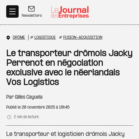
Aller au contenu principal
Newsletters
DRÔME
#
LOGISTIQUE
#
FUSION-ACQUISITION
Le transporteur drômois Jacky
Perrenot en négociation
exclusive avec le néerlandais
Vos Logistics
Par
Gilles Cayuela
Publié le
20 novembre 2025 à 16h45
2 min de lecture
Le transporteur et logisticien drômois Jacky