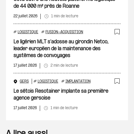
de 44 000 m² près de Roanne
22 juillet 2026
1 min de lecture
#
LOGISTIQUE
#
FUSION-ACQUISITION
Ajout
Le ligérien MLT s’adosse au girondin Netco,
leader européen de la maintenance des
systèmes de convoyages
17 juillet 2026
2 min de lecture
GERS
#
LOGISTIQUE
#
IMPLANTATION
Ajout
Le sétois Resotainer implante sa première
agence gersoise
17 juillet 2026
1 min de lecture
A lire aussi