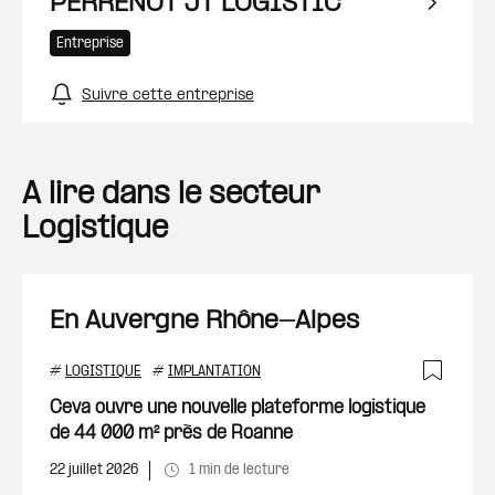
PERRENOT JT LOGISTIC
Entreprise
Suivre cette entreprise
A lire dans le secteur
Logistique
En Auvergne Rhône-Alpes
#
LOGISTIQUE
#
IMPLANTATION
Ajout
Ceva ouvre une nouvelle plateforme logistique
de 44 000 m² près de Roanne
22 juillet 2026
1 min de lecture