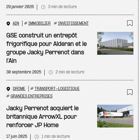
29 janvier 2026
3 min de lecture
AIN
#
IMMOBILIER
#
INVESTISSEMENT
Ajo
GSE construit un entrepôt
frigorifique pour Alderan et le
groupe Jacky Perrenot dans
l’Ain
30 septembre 2025
2 min de lecture
DRÔME
#
TRANSPORT-LOGISTIQUE
#
GRANDES ENTREPRISES
Ajo
Jacky Perrenot acquiert le
britannique ArrowXL pour
renforcer JP Home
17 juin 2025
1 min de lecture