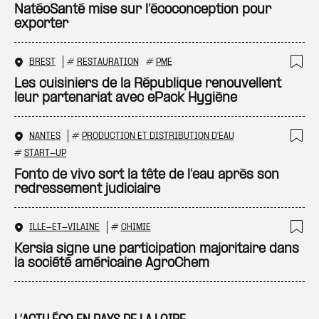
Ajo
NatéoSanté mise sur l’écoconception pour
exporter
BREST
#
RESTAURATION
#
PME
Ajo
Les cuisiniers de la République renouvellent
leur partenariat avec ePack Hygiène
NANTES
#
PRODUCTION ET DISTRIBUTION D'EAU
Ajo
#
START-UP
Fonto de vivo sort la tête de l’eau après son
redressement judiciaire
ILLE-ET-VILAINE
#
CHIMIE
Ajo
Kersia signe une participation majoritaire dans
la société américaine AgroChem