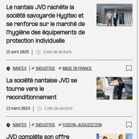
Ajo
Le nantais JVD rachète la
société savoyarde Hygitec et
se renforce sur le marché de
l’hygiène des équipements de
protection individuelle
15 avril 2025
3 min de lecture
NANTES
#
INDUSTRIE
#
MADE IN FRANCE
Ajo
La société nantaise JVD se
tourne vers le
reconditionnement
13 mars 2024
1 min de lecture
NANTES
#
INDUSTRIE
#
FUSION-ACQUISITION
Ajo
JVD complète son offre