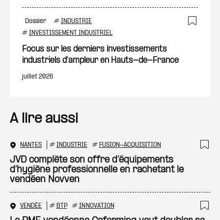
Dossier
#
INDUSTRIE
Ajout
#
INVESTISSEMENT INDUSTRIEL
Focus sur les derniers investissements
industriels d'ampleur en Hauts-de-France
juillet 2026
A lire aussi
NANTES
#
INDUSTRIE
#
FUSION-ACQUISITION
Ajo
JVD complète son offre d’équipements
d’hygiène professionnelle en rachetant le
vendéen Novven
VENDÉE
#
BTP
#
INNOVATION