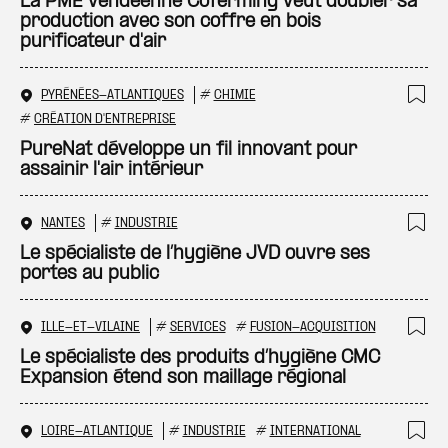
Ajo
La PME vendéenne Coferming veut doubler sa
production avec son coffre en bois
purificateur d'air
PYRÉNÉES-ATLANTIQUES
#
CHIMIE
Ajo
#
CRÉATION D'ENTREPRISE
PureNat développe un fil innovant pour
assainir l'air intérieur
NANTES
#
INDUSTRIE
Ajo
Le spécialiste de l’hygiène JVD ouvre ses
portes au public
ILLE-ET-VILAINE
#
SERVICES
#
FUSION-ACQUISITION
Ajo
Le spécialiste des produits d’hygiène CMC
Expansion étend son maillage régional
LOIRE-ATLANTIQUE
#
INDUSTRIE
#
INTERNATIONAL