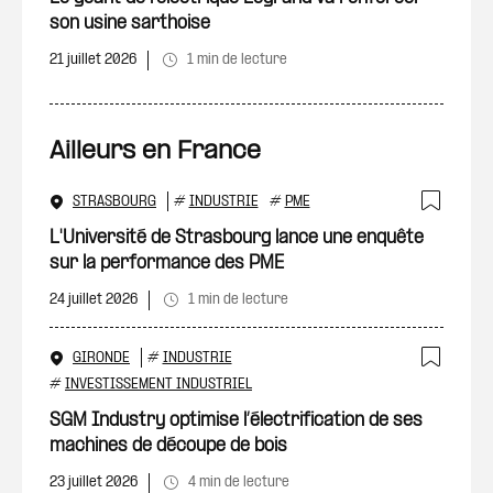
son usine sarthoise
21 juillet 2026
1 min de lecture
Ailleurs en France
STRASBOURG
#
INDUSTRIE
#
PME
Ajout
L'Université de Strasbourg lance une enquête
sur la performance des PME
24 juillet 2026
1 min de lecture
GIRONDE
#
INDUSTRIE
Ajout
#
INVESTISSEMENT INDUSTRIEL
SGM Industry optimise l’électrification de ses
machines de découpe de bois
23 juillet 2026
4 min de lecture