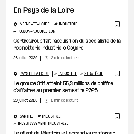
En Pays de la Loire
MAINE-ET-LOIRE
#
INDUSTRIE
Ajout
#
FUSION-ACQUISITION
Certix Group fait l'acquisition du spécialiste de la
robinetterie industrielle Coyard
23 juillet 2026
2 min de lecture
PAYS DE LA LOIRE
#
INDUSTRIE
#
STRATÉGIE
Ajout
Le groupe Stif atteint 55,3 millions de chiffre
d'affaires au premier semestre 2026
23 juillet 2026
2 min de lecture
SARTHE
#
INDUSTRIE
Ajout
#
INVESTISSEMENT INDUSTRIEL
Le géant de l'électrique Legrand va renforcer