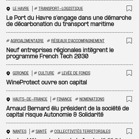
LE HAVRE
#
TRANSPORT-LOGISTIQUE
Ajo
Le Port du Havre s’engage dans une démarche
de décarbonation du transport maritime
#
AGROALIMENTAIRE
#
RÉSEAUX D'ACCOMPAGNEMENT
Ajo
Neuf entreprises régionales intègrent le
programme French Tech 2030
GIRONDE
#
CULTURE
#
LEVÉE DE FONDS
Ajo
WineProtect ouvre son capital
HAUTS-DE-FRANCE
#
FINANCE
#
NOMINATIONS
Ajo
Arnaud Bernard élu président de la société de
capital risque Autonomie & Solidarité
NANTES
#
SANTÉ
#
COLLECTIVITÉS TERRITORIALES