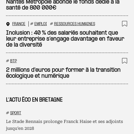
Ajo
Nantes Métropole abonde le fonds dédié à la
santé de 800 000€
FRANCE
#
EMPLOI
#
RESSOURCES HUMAINES
Ajo
Inclusion : 40 % des salariés souhaitent que
leur entreprise s’engage davantage en faveur
de la diversité
#
BTP
Ajo
2 millions d'euros pour former à la transition
écologique et numérique
L’ACTU ÉCO EN BRETAGNE
#
SPORT
Le Stade Rennais prolonge Franck Haise et ses adjoints
jusqu’en 2028