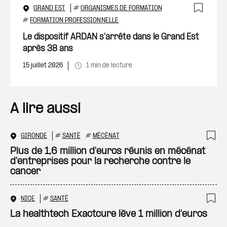
GRAND EST
#
ORGANISMES DE FORMATION
Ajout
#
FORMATION PROFESSIONNELLE
Le dispositif ARDAN s'arrête dans le Grand Est
après 38 ans
15 juillet 2026
1 min de lecture
A lire aussi
GIRONDE
#
SANTÉ
#
MÉCÉNAT
Ajo
Plus de 1,6 million d'euros réunis en mécénat
d'entreprises pour la recherche contre le
cancer
NICE
#
SANTÉ
Ajo
La healthtech Exactcure lève 1 million d'euros