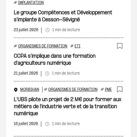
Ajout
#
IMPLANTATION
Le groupe Compétences et Développement
s'implante à Cesson-Sévigné
23 juillet 2026
1 min de lecture
#
ORGANISMES DE FORMATION
#
ETI
Ajout
CCPA s’implique dans une formation
d’agriculteurs numérique
21 juillet 2026
1 min de lecture
MORBIHAN
#
ORGANISMES DE FORMATION
#
PME
Ajout
L'UBS pilote un projet de 2 M€ pour former aux
métiers de l'industrie verte et de la transition
numérique
16 juillet 2026
1 min de lecture