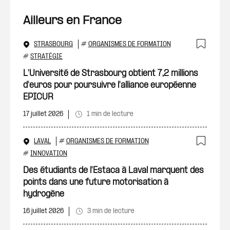
Ailleurs en France
STRASBOURG
#
ORGANISMES DE FORMATION
Ajout
#
STRATÉGIE
L'Université de Strasbourg obtient 7,2 millions
d'euros pour poursuivre l'alliance européenne
EPICUR
17 juillet 2026
1 min de lecture
LAVAL
#
ORGANISMES DE FORMATION
Ajout
#
INNOVATION
Des étudiants de l'Estaca à Laval marquent des
points dans une future motorisation à
hydrogène
16 juillet 2026
3 min de lecture