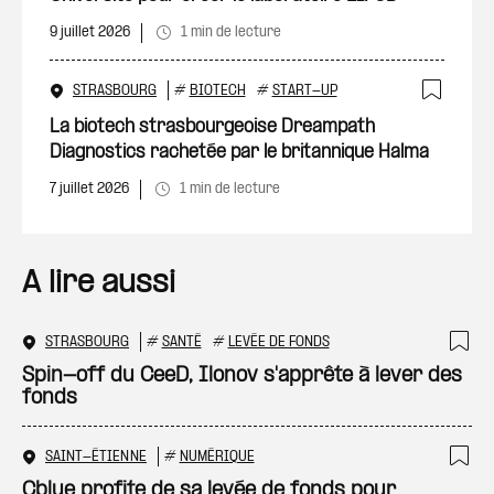
9 juillet 2026
1 min de lecture
STRASBOURG
#
BIOTECH
#
START-UP
Ajout
La biotech strasbourgeoise Dreampath
Diagnostics rachetée par le britannique Halma
7 juillet 2026
1 min de lecture
A lire aussi
STRASBOURG
#
SANTÉ
#
LEVÉE DE FONDS
Ajo
Spin-off du CeeD, Ilonov s'apprête à lever des
fonds
SAINT-ÉTIENNE
#
NUMÉRIQUE
Ajo
Cblue profite de sa levée de fonds pour