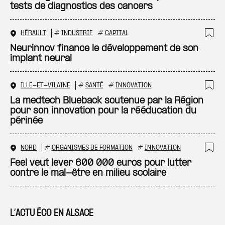
tests de diagnostics des cancers
HÉRAULT
#
INDUSTRIE
#
CAPITAL
Ajo
Neurinnov finance le développement de son
implant neural
ILLE-ET-VILAINE
#
SANTÉ
#
INNOVATION
Ajo
La medtech Blueback soutenue par la Région
pour son innovation pour la rééducation du
périnée
NORD
#
ORGANISMES DE FORMATION
#
INNOVATION
Ajo
Feel veut lever 600 000 euros pour lutter
contre le mal-être en milieu scolaire
L’ACTU ÉCO EN ALSACE