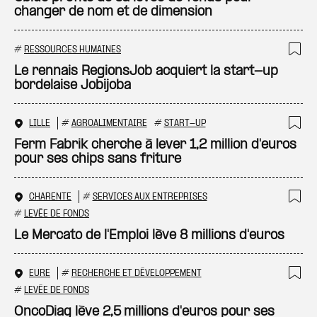
changer de nom et de dimension
#
RESSOURCES HUMAINES
Ajo
Le rennais RegionsJob acquiert la start-up
bordelaise Jobijoba
LILLE
#
AGROALIMENTAIRE
#
START-UP
Ajo
Ferm Fabrik cherche à lever 1,2 million d'euros
pour ses chips sans friture
CHARENTE
#
SERVICES AUX ENTREPRISES
Ajo
#
LEVÉE DE FONDS
Le Mercato de l'Emploi lève 8 millions d'euros
EURE
#
RECHERCHE ET DÉVELOPPEMENT
Ajo
#
LEVÉE DE FONDS
OncoDiag lève 2,5 millions d'euros pour ses