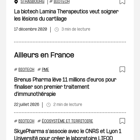
STRASBOURG
#
BIOTECH
Ajout
La biotech Lamina Therapeutics veut soigner
les lésions du cartilage
17 décembre 2020
3 min de lecture
Ailleurs en France
#
BIOTECH
#
PME
Ajout
Brenus Pharma lève 11 millions d’euros pour
finaliser son premier traitement
d’immunothérapie
22 juillet 2026
2 min de lecture
#
BIOTECH
#
ÉCOSYSTÈME ET TERRITOIRE
Ajout
SkyePharma s'associe avec le CNRS et Lyon 1
Université pour créer le laboratoire LIFOD