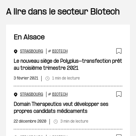
A lire dans le secteur Biotech
En Alsace
STRASBOURG
#
BIOTECH
Ajout
Le nouveau siège de Polyplus-transfection prêt
au troisième trimestre 2021
3 février 2021
1 min de lecture
STRASBOURG
#
BIOTECH
Ajout
Domain Therapeutics veut développer ses
propres candidats médicaments
22 décembre 2020
3 min de lecture