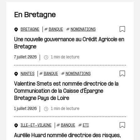
En Bretagne
BRETAGNE
#
BANQUE
#
NOMINATIONS
Ajout
Une nouvelle gouvernance au Crédit Agricole en
Bretagne
7 juillet 2026
1 min de lecture
NANTES
#
BANQUE
#
NOMINATIONS
Ajout
Valentine Smets est nommée directrice de la
Communication de la Caisse d’Épargne
Bretagne Pays de Loire
1 juillet 2026
1 min de lecture
ILLE-ET-VILAINE
#
BANQUE
#
ETI
Ajout
Aurélie Huard nommée directrice des risques,