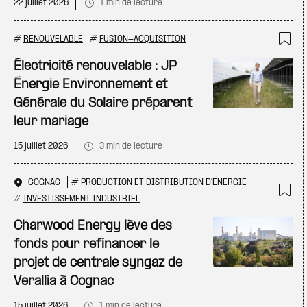
22 juillet 2026
1 min de lecture
#
RENOUVELABLE
#
FUSION-ACQUISITION
Ajo
Électricité renouvelable : JP
Énergie Environnement et
Générale du Solaire préparent
leur mariage
15 juillet 2026
3 min de lecture
COGNAC
#
PRODUCTION ET DISTRIBUTION D'ÉNERGIE
#
INVESTISSEMENT INDUSTRIEL
Ajo
Charwood Energy lève des
fonds pour refinancer le
projet de centrale syngaz de
Verallia à Cognac
15 juillet 2026
1 min de lecture