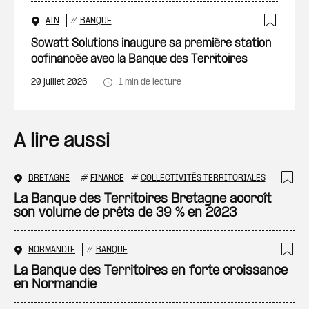
AIN
#
BANQUE
Ajout
Sowatt Solutions inaugure sa première station
cofinancée avec la Banque des Territoires
20 juillet 2026
1 min de lecture
A lire aussi
BRETAGNE
#
FINANCE
#
COLLECTIVITÉS TERRITORIALES
Ajo
La Banque des Territoires Bretagne accroît
son volume de prêts de 39 % en 2023
NORMANDIE
#
BANQUE
Ajo
La Banque des Territoires en forte croissance
en Normandie