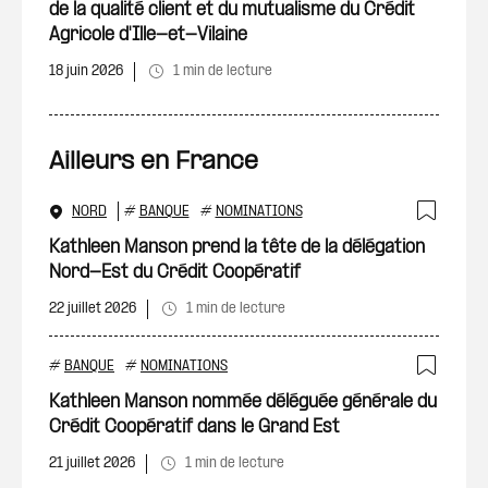
de la qualité client et du mutualisme du Crédit
Agricole d'Ille-et-Vilaine
18 juin 2026
1 min de lecture
Ailleurs en France
NORD
#
BANQUE
#
NOMINATIONS
Ajout
Kathleen Manson prend la tête de la délégation
Nord-Est du Crédit Coopératif
22 juillet 2026
1 min de lecture
#
BANQUE
#
NOMINATIONS
Ajout
Kathleen Manson nommée déléguée générale du
Crédit Coopératif dans le Grand Est
21 juillet 2026
1 min de lecture