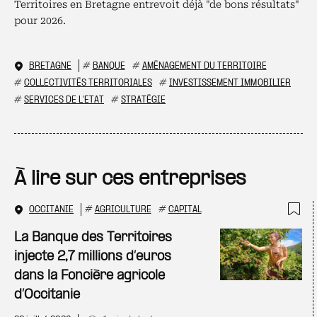
Territoires en Bretagne entrevoit déjà "de bons résultats"
pour 2026.
BRETAGNE
#
BANQUE
#
AMÉNAGEMENT DU TERRITOIRE
#
COLLECTIVITÉS TERRITORIALES
#
INVESTISSEMENT IMMOBILIER
#
SERVICES DE L'ETAT
#
STRATÉGIE
À lire sur ces entreprises
OCCITANIE
#
AGRICULTURE
#
CAPITAL
Ajo
La Banque des Territoires
injecte 2,7 millions d’euros
dans la Foncière agricole
d’Occitanie