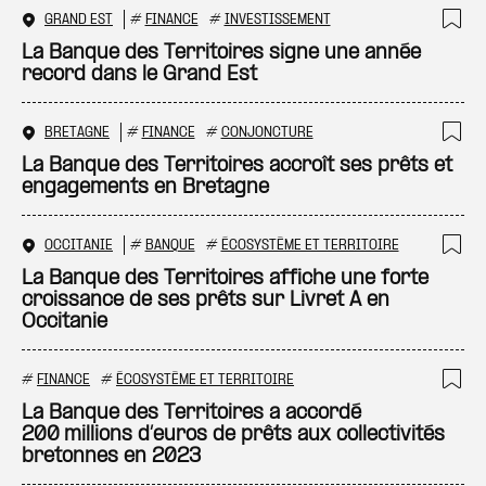
GRAND EST
#
FINANCE
#
INVESTISSEMENT
Ajo
La Banque des Territoires signe une année
record dans le Grand Est
BRETAGNE
#
FINANCE
#
CONJONCTURE
Ajo
La Banque des Territoires accroît ses prêts et
engagements en Bretagne
OCCITANIE
#
BANQUE
#
ÉCOSYSTÈME ET TERRITOIRE
Ajo
La Banque des Territoires affiche une forte
croissance de ses prêts sur Livret A en
Occitanie
#
FINANCE
#
ÉCOSYSTÈME ET TERRITOIRE
Ajo
La Banque des Territoires a accordé
200 millions d’euros de prêts aux collectivités
bretonnes en 2023