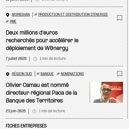
MORBIHAN
#
PRODUCTION ET DISTRIBUTION D'ÉNERGIE
#
PME
Ajo
Deux millions d'euros
recherchés pour accélérer le
déploiement de W&nergy
7 juillet 2026
1 min de lecture
RÉGION SUD
#
BANQUE
#
NOMINATIONS
Ajo
Olivier Camau est nommé
directeur régional Paca de la
Banque des Territoires
23 juin 2026
1 min de lecture
FICHES ENTREPRISES