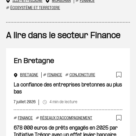
ILLE-ET-VILAINE
MORBIHAN
#
FINANCE
#
ÉCOSYSTÈME ET TERRITOIRE
A lire dans le secteur Finance
En Bretagne
BRETAGNE
#
FINANCE
#
CONJONCTURE
Ajout
La confiance des entreprises bretonnes au plus
bas
7 juillet 2026
4 min de lecture
#
FINANCE
#
RÉSEAUX D'ACCOMPAGNEMENT
Ajout
678 000 euros de prêts engagés en 2025 par
Initiative Trégor avec un effet levier bancaire