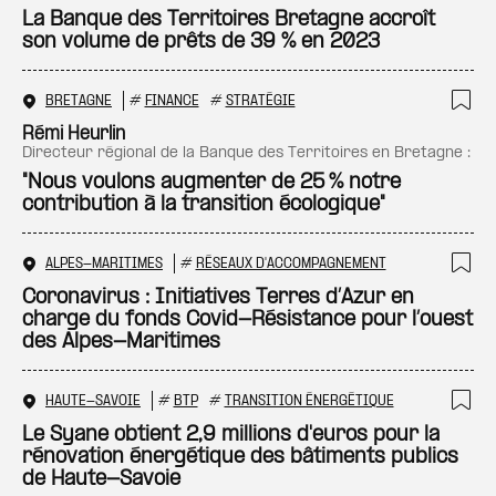
Ajo
La Banque des Territoires Bretagne accroît
son volume de prêts de 39 % en 2023
BRETAGNE
#
FINANCE
#
STRATÉGIE
Ajo
Rémi Heurlin
directeur régional de la Banque des Territoires en Bretagne :
"Nous voulons augmenter de 25 % notre
contribution à la transition écologique"
ALPES-MARITIMES
#
RÉSEAUX D'ACCOMPAGNEMENT
Ajo
Coronavirus : Initiatives Terres d’Azur en
charge du fonds Covid-Résistance pour l’ouest
des Alpes-Maritimes
HAUTE-SAVOIE
#
BTP
#
TRANSITION ÉNERGÉTIQUE
Ajo
Le Syane obtient 2,9 millions d'euros pour la
rénovation énergétique des bâtiments publics
de Haute-Savoie