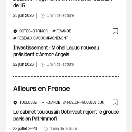
de 15
23 juin 2026
1 min de lecture
CÔTES-D'ARMOR
#
FINANCE
Ajout
#
RÉSEAUX D'ACCOMPAGNEMENT
Investissement : Michel Layus nouveau
président d’Armor Angels
22 juin 2026
1 min de lecture
Ailleurs en France
TOULOUSE
#
FINANCE
#
FUSION-ACQUISITION
Ajout
Le cabinet toulousain Octinvest rejoint le groupe
parisien Patrimmofi
22 juillet 2026
1 min de lecture