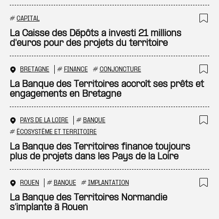
#
CAPITAL
Ajo
La Caisse des Dépôts a investi 21 millions
d'euros pour des projets du territoire
BRETAGNE
#
FINANCE
#
CONJONCTURE
Ajo
La Banque des Territoires accroît ses prêts et
engagements en Bretagne
PAYS DE LA LOIRE
#
BANQUE
Ajo
#
ÉCOSYSTÈME ET TERRITOIRE
La Banque des Territoires finance toujours
plus de projets dans les Pays de la Loire
ROUEN
#
BANQUE
#
IMPLANTATION
Ajo
La Banque des Territoires Normandie
s’implante à Rouen