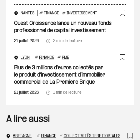
NANTES
#
FINANCE
#
INVESTISSEMENT
Ajout
Ouest Croissance lance un nouveau fonds
professionnel de capital investissement
21 juillet 2026
2 min de lecture
LYON
#
FINANCE
#
PME
Ajout
Plus de 3 millions d’euros collectés par
le produit d’investissement d’immobilier
commercial de La Première Brique
21 juillet 2026
1 min de lecture
A lire aussi
BRETAGNE
#
FINANCE
#
COLLECTIVITÉS TERRITORIALES