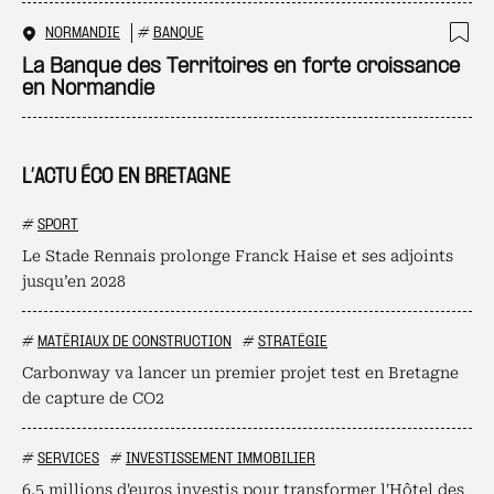
NORMANDIE
#
BANQUE
Ajo
La Banque des Territoires en forte croissance
en Normandie
L’ACTU ÉCO EN BRETAGNE
#
SPORT
Le Stade Rennais prolonge Franck Haise et ses adjoints
jusqu’en 2028
#
MATÉRIAUX DE CONSTRUCTION
#
STRATÉGIE
Carbonway va lancer un premier projet test en Bretagne
de capture de CO2
#
SERVICES
#
INVESTISSEMENT IMMOBILIER
6,5 millions d'euros investis pour transformer l'Hôtel des