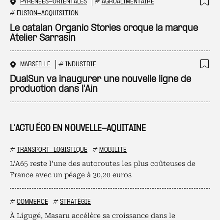
PYRÉNÉES-ORIENTALES
#
AGROALIMENTAIRE
Ajo
#
FUSION-ACQUISITION
Le catalan Organic Stories croque la marque
Atelier Sarrasin
MARSEILLE
#
INDUSTRIE
Ajo
DualSun va inaugurer une nouvelle ligne de
production dans l'Ain
L’ACTU ÉCO EN NOUVELLE-AQUITAINE
#
TRANSPORT-LOGISTIQUE
#
MOBILITÉ
L’A65 reste l’une des autoroutes les plus coûteuses de
France avec un péage à 30,20 euros
#
COMMERCE
#
STRATÉGIE
À Ligugé, Masaru accélère sa croissance dans le