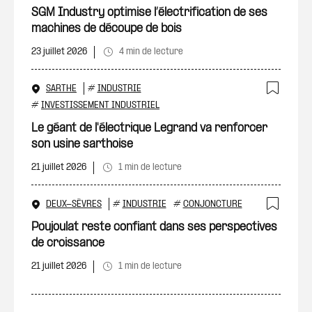
SGM Industry optimise l’électrification de ses
machines de découpe de bois
23 juillet 2026
4 min de lecture
SARTHE
#
INDUSTRIE
Ajout
#
INVESTISSEMENT INDUSTRIEL
Le géant de l'électrique Legrand va renforcer
son usine sarthoise
21 juillet 2026
1 min de lecture
DEUX-SÈVRES
#
INDUSTRIE
#
CONJONCTURE
Ajout
Poujoulat reste confiant dans ses perspectives
de croissance
21 juillet 2026
1 min de lecture