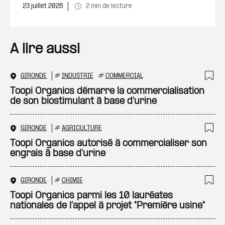
23 juillet 2026
2 min de lecture
A lire aussi
GIRONDE
#
INDUSTRIE
#
COMMERCIAL
Ajo
Toopi Organics démarre la commercialisation
de son biostimulant à base d'urine
GIRONDE
#
AGRICULTURE
Ajo
Toopi Organics autorisé à commercialiser son
engrais à base d’urine
GIRONDE
#
CHIMIE
Ajo
Toopi Organics parmi les 10 lauréates
nationales de l’appel à projet "Première usine"