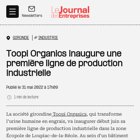
Aller au contenu principal
Newsletters
GIRONDE
#
INDUSTRIE
Toopi Organics inaugure une
première ligne de production
industrielle
Publié le
31 mai 2022 à 17h09
1 min de lecture
La société girondine
Toopi Organics
, qui transforme
l’urine humaine en engrais, va inaugurer début juin sa
première ligne de production industrielle dans la zone
Écopole de Loupiac-de-la-Réole. Au sein d’un bâtiment