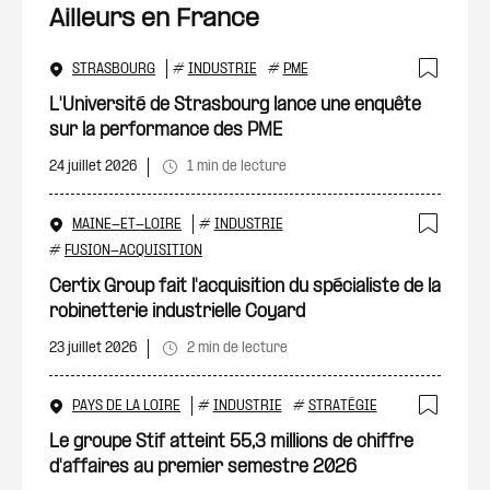
Ailleurs en France
STRASBOURG
#
INDUSTRIE
#
PME
Ajout
L'Université de Strasbourg lance une enquête
sur la performance des PME
24 juillet 2026
1 min de lecture
MAINE-ET-LOIRE
#
INDUSTRIE
Ajout
#
FUSION-ACQUISITION
Certix Group fait l'acquisition du spécialiste de la
robinetterie industrielle Coyard
23 juillet 2026
2 min de lecture
PAYS DE LA LOIRE
#
INDUSTRIE
#
STRATÉGIE
Ajout
Le groupe Stif atteint 55,3 millions de chiffre
d'affaires au premier semestre 2026