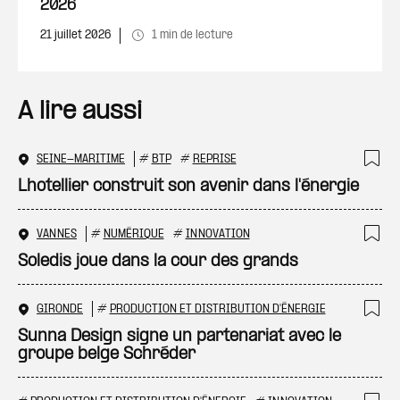
2026
21 juillet 2026
1 min de lecture
A lire aussi
SEINE-MARITIME
#
BTP
#
REPRISE
Ajo
Lhotellier construit son avenir dans l'énergie
VANNES
#
NUMÉRIQUE
#
INNOVATION
Ajo
Soledis joue dans la cour des grands
GIRONDE
#
PRODUCTION ET DISTRIBUTION D'ÉNERGIE
Ajo
Sunna Design signe un partenariat avec le
groupe belge Schréder