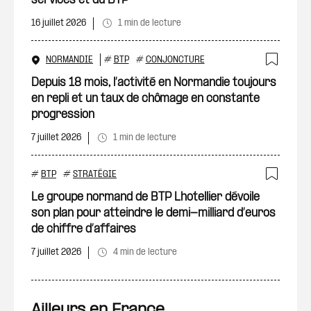
services et du BTP
16 juillet 2026
1 min de lecture
NORMANDIE
#
BTP
#
CONJONCTURE
Ajout
Depuis 18 mois, l’activité en Normandie toujours
en repli et un taux de chômage en constante
progression
7 juillet 2026
1 min de lecture
#
BTP
#
STRATÉGIE
Ajout
Le groupe normand de BTP Lhotellier dévoile
son plan pour atteindre le demi-milliard d’euros
de chiffre d’affaires
7 juillet 2026
4 min de lecture
Ailleurs en France