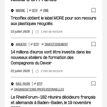
MARNE
#
BTP
#
PME
Ajout
Tricoflex obtient le label MORE pour son recours
aux plastiques recyclés
23 juillet 2026
1 min de lecture
ANGERS
#
BTP
#
INVESTISSEMENT
Ajout
14 millions d’euros vont être investis dans les
nouveaux ateliers de formation des
Compagnons du Devoir
22 juillet 2026
2 min de lecture
BAS-RHIN
#
BTP
Ajout
#
ORGANISATIONS PROFESSIONNELLES
Le RheinForum-182 réunira décideurs français
et allemands à Baden-Baden, le 19 novembre