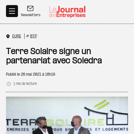
Aller au contenu principal
Newsletters
EURE
#
BTP
Terre Solaire signe un
partenariat avec Soledra
Publié le
26 mai 2021 à 16h19
1 min de lecture