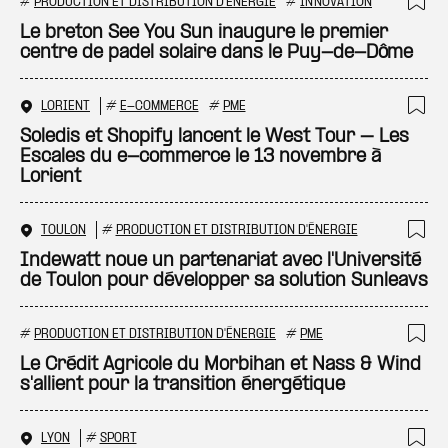
#
PRODUCTION ET DISTRIBUTION D'ÉNERGIE
#
INNOVATION
Ajo
Le breton See You Sun inaugure le premier
centre de padel solaire dans le Puy-de-Dôme
LORIENT
#
E-COMMERCE
#
PME
Ajo
Soledis et Shopify lancent le West Tour – Les
Escales du e-commerce le 13 novembre à
Lorient
TOULON
#
PRODUCTION ET DISTRIBUTION D'ÉNERGIE
Ajo
Indewatt noue un partenariat avec l'Université
de Toulon pour développer sa solution Sunleavs
#
PRODUCTION ET DISTRIBUTION D'ÉNERGIE
#
PME
Ajo
Le Crédit Agricole du Morbihan et Nass & Wind
s'allient pour la transition énergétique
LYON
#
SPORT