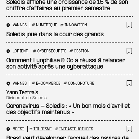
Ajo
Soledis affiche une croissance de 15 % de son
chiffre d'affaires au premier semestre
VANNES
#
NUMÉRIQUE
#
INNOVATION
Ajo
Soledis joue dans la cour des grands
LORIENT
#
CYBERSÉCURITÉ
#
GESTION
Ajo
Comment Lyophilise & Co a réussi à relancer
son activité après une cyberattaque
VANNES
#
E-COMMERCE
#
CONJONCTURE
Ajo
Yann Tertrais
dirigeant de Soledis
Coronavirus - Soledis : « Un bon mois d’avril et
des objectifs maintenus »
BREST
#
TOURISME
#
INFRASTRUCTURES
Ajo
Brest veut développer l’accueil des navires de