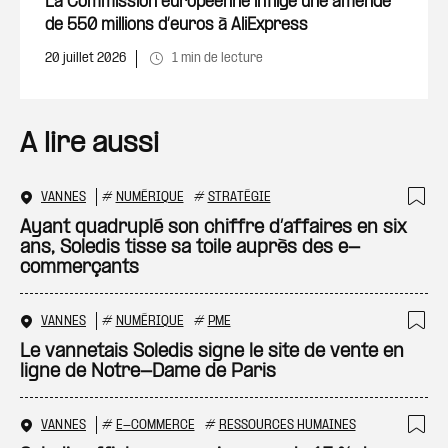
La Commission européenne inflige une amende
de 550 millions d’euros à AliExpress
20 juillet 2026
1 min de lecture
A lire aussi
VANNES
#
NUMÉRIQUE
#
STRATÉGIE
Ajo
Ayant quadruplé son chiffre d’affaires en six
ans, Soledis tisse sa toile auprès des e-
commerçants
VANNES
#
NUMÉRIQUE
#
PME
Ajo
Le vannetais Soledis signe le site de vente en
ligne de Notre-Dame de Paris
VANNES
#
E-COMMERCE
#
RESSOURCES HUMAINES