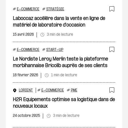
#
E-COMMERCE
#
STRATÉGIE
Ajout
Laboccaz accélère dans la vente en ligne de
matériel de laboratoire d'occasion
15 avril 2026
3 min de lecture
#
E-COMMERCE
#
START-UP
Ajout
Le Nordiste Leroy Merlin teste la plateforme
morbihannaise Bricolib auprès de ses clients
18 février 2026
1 min de lecture
LORIENT
#
E-COMMERCE
#
PME
Ajout
H2R Equipements optimise sa logistique dans de
nouveaux locaux
24 octobre 2025
3 min de lecture