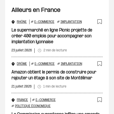
Ailleurs en France
RHÔNE
#
E-COMMERCE
#
IMPLANTATION
Ajout
Le supermarché en ligne Picnic projette de
créer 400 emplois pour accompagner son
implantation lyonnaise
23 juillet 2026
2 min de lecture
DRÔME
#
E-COMMERCE
#
IMPLANTATION
Ajout
Amazon obtient le permis de construire pour
rajouter un étage à son site de Montélimar
21 juillet 2026
1 min de lecture
FRANCE
#
E-COMMERCE
Ajout
#
POLITIQUE ÉCONOMIQUE