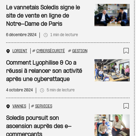
Ajo
Le vannetais Soledis signe le
site de vente en ligne de
Notre-Dame de Paris
6 décembre 2024
1 min de lecture
LORIENT
#
CYBERSÉCURITÉ
#
GESTION
Ajo
Comment Lyophilise & Co a
réussi à relancer son activité
après une cyberattaque
4 octobre 2024
5 min de lecture
VANNES
#
SERVICES
Ajo
Soledis poursuit son
ascension auprès des e-
commerçants