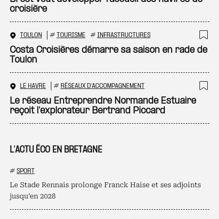
croisière
TOULON
#
TOURISME
#
INFRASTRUCTURES
Ajo
Costa Croisières démarre sa saison en rade de
Toulon
LE HAVRE
#
RÉSEAUX D'ACCOMPAGNEMENT
Ajo
Le réseau Entreprendre Normande Estuaire
reçoit l'explorateur Bertrand Piccard
L’ACTU ÉCO EN BRETAGNE
#
SPORT
Le Stade Rennais prolonge Franck Haise et ses adjoints
jusqu’en 2028