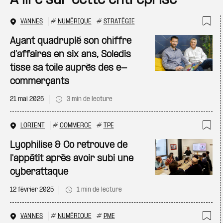
À lire sur cette entreprise
VANNES
#
NUMÉRIQUE
#
STRATÉGIE
Ajo
Ayant quadruplé son chiffre
d’affaires en six ans, Soledis
tisse sa toile auprès des e-
commerçants
21 mai 2025
3 min de lecture
LORIENT
#
COMMERCE
#
TPE
Ajo
Lyophilise & Co retrouve de
l'appétit après avoir subi une
cyberattaque
12 février 2025
1 min de lecture
VANNES
#
NUMÉRIQUE
#
PME