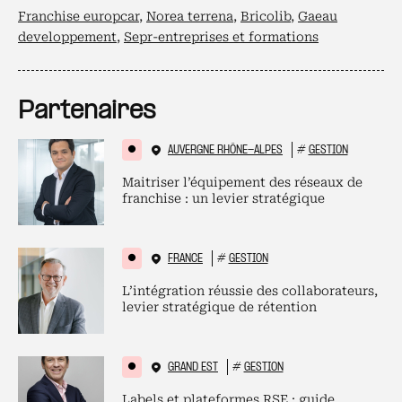
Franchise europcar
,
Norea terrena
,
Bricolib
,
Gaeau
developpement
,
Sepr-entreprises et formations
Partenaires
AUVERGNE RHÔNE-ALPES
#
GESTION
Maitriser l’équipement des réseaux de
franchise : un levier stratégique
FRANCE
#
GESTION
L’intégration réussie des collaborateurs,
levier stratégique de rétention
GRAND EST
#
GESTION
Labels et plateformes RSE : guide