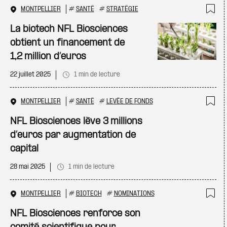
MONTPELLIER
#
SANTÉ
#
STRATÉGIE
Ajo
La biotech NFL Biosciences
obtient un financement de
1,2 million d’euros
22 juillet 2025
1 min de lecture
MONTPELLIER
#
SANTÉ
#
LEVÉE DE FONDS
Ajo
NFL Biosciences lève 3 millions
d’euros par augmentation de
capital
28 mai 2025
1 min de lecture
MONTPELLIER
#
BIOTECH
#
NOMINATIONS
Ajo
NFL Biosciences renforce son