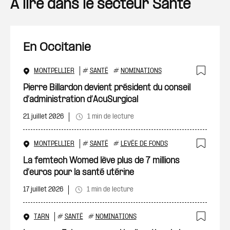
A lire dans le secteur Santé
En Occitanie
MONTPELLIER
#
SANTÉ
#
NOMINATIONS
Ajout
Pierre Billardon devient président du conseil
d’administration d’AcuSurgical
21 juillet 2026
1 min de lecture
MONTPELLIER
#
SANTÉ
#
LEVÉE DE FONDS
Ajout
La femtech Womed lève plus de 7 millions
d’euros pour la santé utérine
17 juillet 2026
1 min de lecture
TARN
#
SANTÉ
#
NOMINATIONS