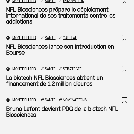
MONTPELLIER
#
SANTÉ
#
INNOVATION
Ajo
NFL Biosciences prépare le déploiement
international de ses traitements contre les
addictions
MONTPELLIER
#
SANTÉ
#
CAPITAL
Ajo
NFL Biosciences lance son introduction en
Bourse
MONTPELLIER
#
SANTÉ
#
STRATÉGIE
Ajo
La biotech NFL Biosciences obtient un
financement de 1,2 million d’euros
MONTPELLIER
#
SANTÉ
#
NOMINATIONS
Ajo
Bruno Lafont devient PDG de la biotech NFL
Biosciences