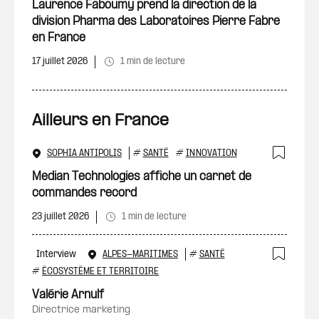
Ajout
Laurence Faboumy prend la direction de la
division Pharma des Laboratoires Pierre Fabre
en France
17 juillet 2026
1 min de lecture
Ailleurs en France
SOPHIA ANTIPOLIS
#
SANTÉ
#
INNOVATION
Ajout
Median Technologies affiche un carnet de
commandes record
23 juillet 2026
1 min de lecture
Interview
ALPES-MARITIMES
#
SANTÉ
Ajout
#
ÉCOSYSTÈME ET TERRITOIRE
Valérie Arnulf
directrice marketing