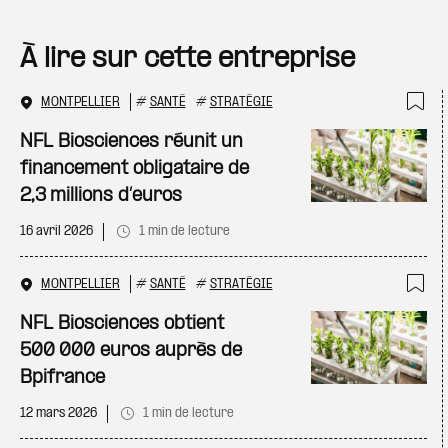
À lire sur cette entreprise
MONTPELLIER
#
SANTÉ
#
STRATÉGIE
Ajo
NFL Biosciences réunit un
financement obligataire de
2,3 millions d’euros
16 avril 2026
1 min de lecture
MONTPELLIER
#
SANTÉ
#
STRATÉGIE
Ajo
NFL Biosciences obtient
500 000 euros auprès de
Bpifrance
12 mars 2026
1 min de lecture