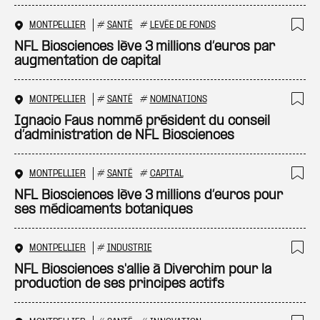
MONTPELLIER
#
SANTÉ
#
LEVÉE DE FONDS
Ajo
NFL Biosciences lève 3 millions d’euros par
augmentation de capital
MONTPELLIER
#
SANTÉ
#
NOMINATIONS
Ajo
Ignacio Faus nommé président du conseil
d’administration de NFL Biosciences
MONTPELLIER
#
SANTÉ
#
CAPITAL
Ajo
NFL Biosciences lève 3 millions d’euros pour
ses médicaments botaniques
MONTPELLIER
#
INDUSTRIE
Ajo
NFL Biosciences s'allie à Diverchim pour la
production de ses principes actifs