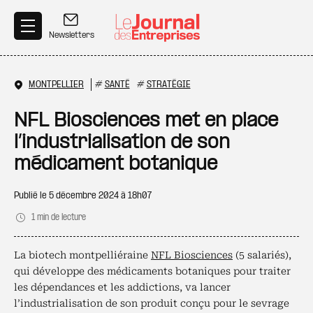
Aller au contenu principal
Newsletters
MONTPELLIER
#
SANTÉ
#
STRATÉGIE
NFL Biosciences met en place
l’industrialisation de son
médicament botanique
Publié le
5 décembre 2024 à 18h07
1 min de lecture
La biotech montpelliéraine
NFL Biosciences
(5 salariés),
qui développe des médicaments botaniques pour traiter
les dépendances et les addictions, va lancer
l’industrialisation de son produit conçu pour le sevrage