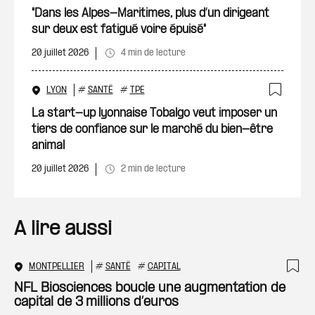
"Dans les Alpes-Maritimes, plus d’un dirigeant
sur deux est fatigué voire épuisé"
20 juillet 2026
4 min de lecture
LYON
#
SANTÉ
#
TPE
Ajout
La start-up lyonnaise Tobalgo veut imposer un
tiers de confiance sur le marché du bien-être
animal
20 juillet 2026
2 min de lecture
A lire aussi
MONTPELLIER
#
SANTÉ
#
CAPITAL
Ajo
NFL Biosciences boucle une augmentation de
capital de 3 millions d’euros