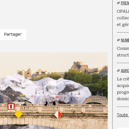
#
FRE
OPALi
collec
et gér
Partager
#
NUM
Comme
struct
#
AGR
La crê
acqui
progr
domic
Toute 