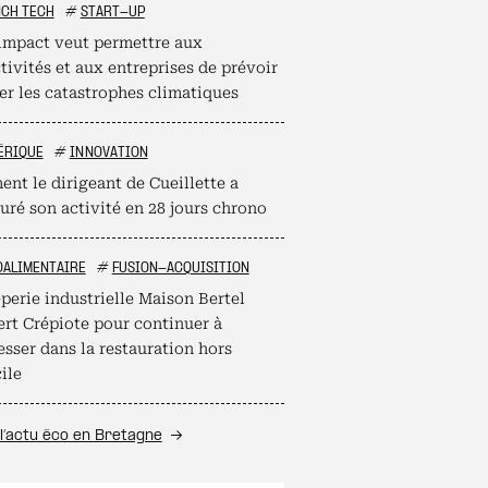
NCH TECH
#
START-UP
mpact veut permettre aux
tivités et aux entreprises de prévoir
er les catastrophes climatiques
ÉRIQUE
#
INNOVATION
nt le dirigeant de Cueillette a
uré son activité en 28 jours chrono
OALIMENTAIRE
#
FUSION-ACQUISITION
perie industrielle Maison Bertel
ert Crépiote pour continuer à
esser dans la restauration hors
ile
l’actu éco en Bretagne