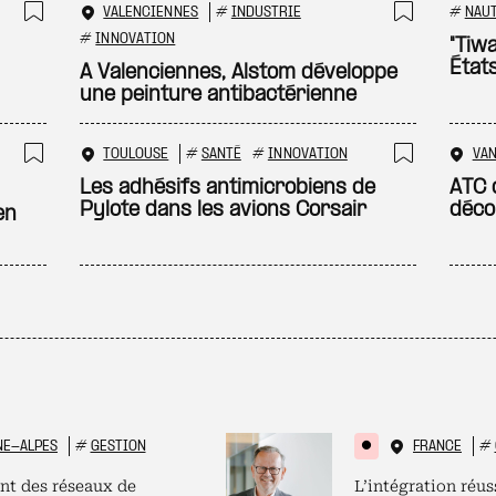
VALENCIENNES
#
INDUSTRIE
#
NAU
Ajouter à ma sélection
Ajouter
#
INNOVATION
"Tiwa
État
A Valenciennes, Alstom développe
une peinture antibactérienne
TOULOUSE
#
SANTÉ
#
INNOVATION
VA
Ajouter à ma sélection
Ajouter
Les adhésifs antimicrobiens de
ATC 
Pylote dans les avions Corsair
déco
en
NE-ALPES
#
GESTION
FRANCE
#
nt des réseaux de
L’intégration réus