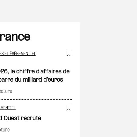
France
ES ET ÉVÉNEMENTIEL
on
Ajouter à ma sélec
6, le chiffre d’affaires de
barre du milliard d’euros
ecture
on
EMENTIEL
Ajouter à ma sélec
d Ouest recrute
cture