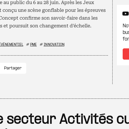
 au public du 6 au 28 juin. Après les Jeux
it conçu une scène gonflable pour les épreuves
s Concept confirme son savoir-faire dans les
s et poursuit son changement d'échelle.
Not
bu
fon
 ÉVÉNEMENTIEL
#
PME
#
INNOVATION
Partager
le secteur Activités cu