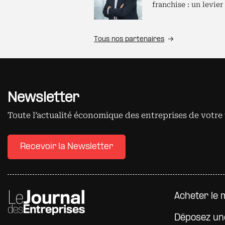
franchise : un levier
Tous nos partenaires
Newsletter
Toute l’actualité économique des entreprises de votre 
Recevoir la Newsletter
Pied d
Acheter le 
Déposez un