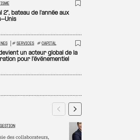
TISME
 à ma sélection
Ajouter à ma sél
l 2", bateau de l'année aux
s-Unis
NNES
#
SERVICES
#
CAPITAL
 à ma sélection
Ajouter à ma sél
devient un acteur global de la
ration pour l’événementiel
Précédent
Suivant
GESTION
GRAND ES
sie des collaborateurs,
Labels et plate