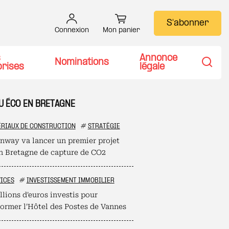
S'abonner
Connexion
Mon panier
s
Annonce
Nominations
prises
légale
Recher
TU ÉCO EN BRETAGNE
RIAUX DE CONSTRUCTION
#
STRATÉGIE
nway va lancer un premier projet
en Bretagne de capture de CO2
ICES
#
INVESTISSEMENT IMMOBILIER
llions d'euros investis pour
former l'Hôtel des Postes de Vannes