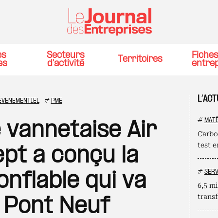
es
Secteurs
Fiche
Territoires
es
d'activité
entre
L’AC
 ÉVÉNEMENTIEL
#
PME
#
MATÉ
 vannetaise Air
Carbo
test 
ept a conçu la
#
SERV
nflable qui va
6,5 mi
trans
e Pont Neuf