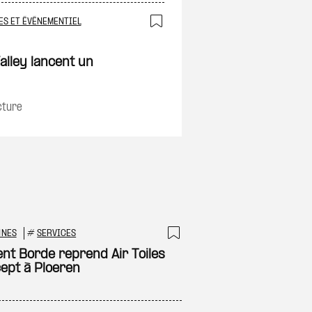
ES ET ÉVÉNEMENTIEL
on
Ajouter à ma sélec
alley lancent un
cture
NNES
#
SERVICES
 à ma sélection
Ajouter à ma sél
ent Borde reprend Air Toiles
ept à Ploeren