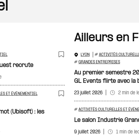
el
Ailleurs en 
TIEL
LYON
#
ACTIVITÉS CULTURELL
Ajouter à ma sélecti
#
GRANDES ENTREPRISES
uest recrute
Au premier semestre 202
e
GL Events flirte avec la 
23 juillet 2026
2 min de l
LES ET ÉVÉNEMENTIEL
Ajouter à ma sélecti
#
ACTIVITÉS CULTURELLES ET ÉVÉN
ot (Ubisoft) : les
Le salon Industrie Gran
e
9 juillet 2026
1 min de le