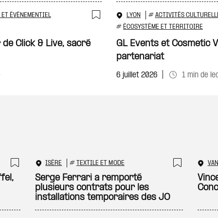
 ET ÉVÉNEMENTIEL
LYON
#
ACTIVITÉS CULTURELL
Ajouter à ma sélecti
#
ÉCOSYSTÈME ET TERRITOIRE
 de Click & Live, sacré
GL Events et Cosmetic V
partenariat
e
6 juillet 2026
1 min de le
ISÈRE
#
TEXTILE ET MODE
VA
Ajouter à ma sélection
Ajouter
fel,
Serge Ferrari a remporté
Vinc
plusieurs contrats pour les
Conc
installations temporaires des JO