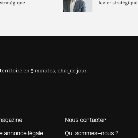
 stratégique
levier stratégique
territoire en 5 minutes, chaque jour.
e page
magazine
Nous contacter
e annonce légale
Qui sommes-nous ?