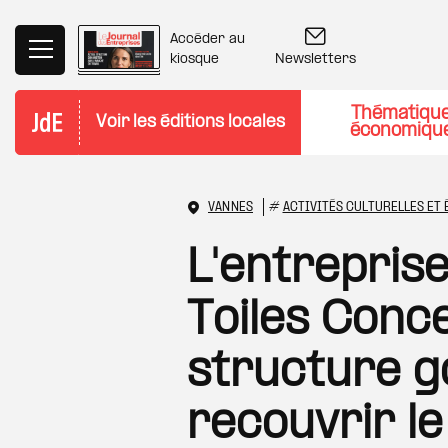
Aller au contenu principal
Accéder au
Newsletters
kiosque
Thématiqu
Voir les éditions locales
économiqu
VANNES
#
ACTIVITÉS CULTURELLES ET
L'entreprise
Toiles Conc
structure go
recouvrir l