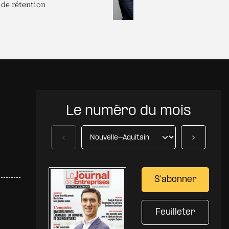
 de rétention
pour dirigeants
Le numéro du mois
Précédent
Suivant
S'abonner
Feuilleter