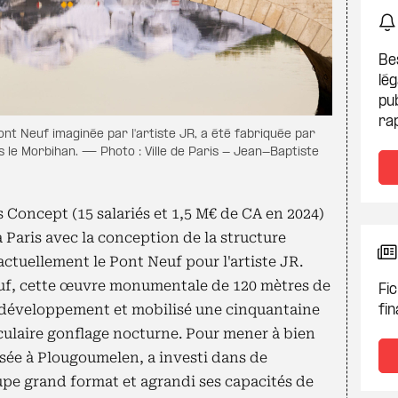
Be
lég
pub
ra
ont Neuf imaginée par l'artiste JR, a été fabriquée par
s le Morbihan. — Photo : Ville de Paris - Jean-Baptiste
s Concept (15 salariés et 1,5 M€ de CA en 2024)
 Paris avec la conception de la structure
ctuellement le Pont Neuf pour l'artiste JR.
uf, cette œuvre monumentale de 120 mètres de
Fic
e développement et mobilisé une cinquantaine
fin
culaire gonflage nocturne. Pour mener à bien
sée à Plougoumelen, a investi dans de
e grand format et agrandi ses capacités de