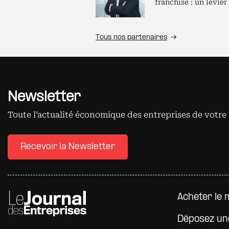
franchise : un levier
Tous nos partenaires
Newsletter
Toute l’actualité économique des entreprises de votre 
Recevoir la Newsletter
Pied d
Acheter le 
Déposez un