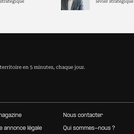
 stratégique
levier stratégique
territoire en 5 minutes, chaque jour.
e page
magazine
Nous contacter
e annonce légale
Qui sommes-nous ?