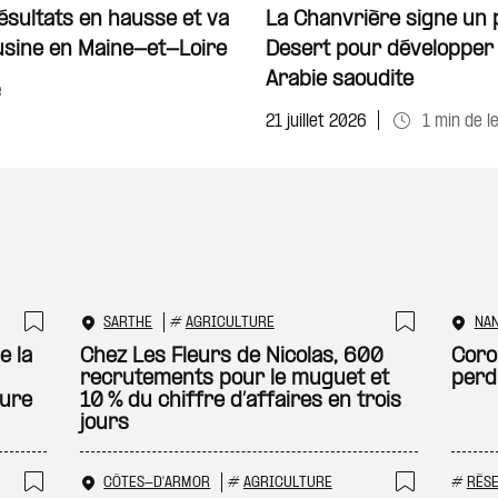
Ajouter à ma sélecti
ésultats en hausse et va
La Chanvrière signe un 
 usine en Maine-et-Loire
Desert pour développer 
Arabie saoudite
e
21 juillet 2026
1 min de l
SARTHE
#
AGRICULTURE
NA
Ajouter à ma sélection
Ajouter
e la
Chez Les Fleurs de Nicolas, 600
Coro
recrutements pour le muguet et
perd
ture
10 % du chiffre d’affaires en trois
jours
CÔTES-D'ARMOR
#
AGRICULTURE
#
RÉS