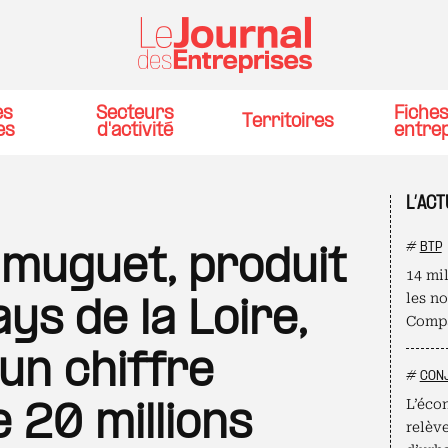
es
Secteurs
Fiche
Territoires
es
d'activité
entre
L’ACT
#
BTP
 muguet, produit
14 mil
les n
ys de la Loire,
Compa
un chiffre
#
CON
L’éco
e 20 millions
relèv