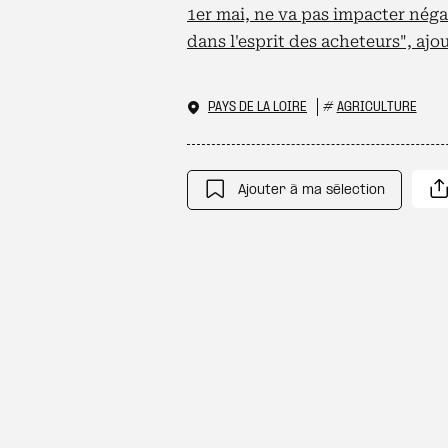
1er mai, ne va pas impacter néga
dans l'esprit des acheteurs", ajou
PAYS DE LA LOIRE
#
AGRICULTURE
Ajouter à ma sélection