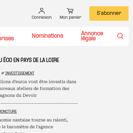
S'abonner
Connexion
Mon panier
s
Annonce
Nominations
prises
légale
Recher
U ÉCO EN PAYS DE LA LOIRE
#
INVESTISSEMENT
lions d’euros vont être investis dans
ouveaux ateliers de formation des
gnons du Devoir
JONCTURE
nomie nantaise tourne au ralenti,
e le baromètre de l’agence