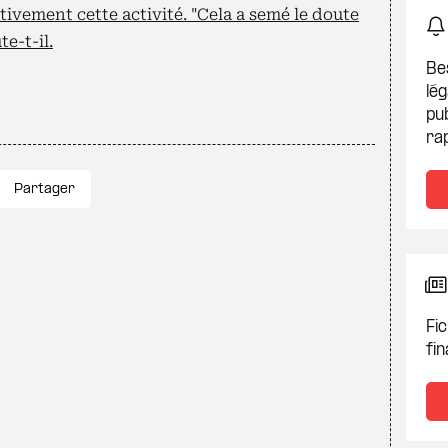
tivement cette activité. "Cela a semé le doute
te-t-il.
Be
lég
pub
ra
Partager
Fic
fin