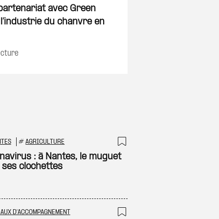
on
Ajouter à ma sélec
partenariat avec Green
l’industrie du chanvre en
ecture
NTES
#
AGRICULTURE
 à ma sélection
Ajouter à ma sél
navirus : à Nantes, le muguet
 ses clochettes
EAUX D'ACCOMPAGNEMENT