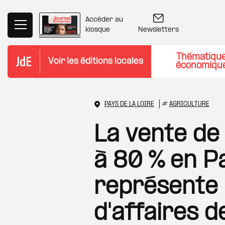
Aller au contenu principal
Accéder au
Newsletters
kiosque
Thématiqu
Voir les éditions locales
économiqu
PAYS DE LA LOIRE
#
AGRICULTURE
La vente de
à 80 % en Pa
représente 
d'affaires d