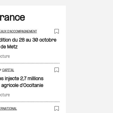
France
EAUX D'ACCOMPAGNEMENT
on
Ajouter à ma sélec
dition du 28 au 30 octobre
 de Metz
ecture
#
CAPITAL
on
Ajouter à ma sélec
 injecte 2,7 millions
 agricole d’Occitanie
ecture
ERNATIONAL