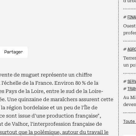
d’urb
#
FINA
Ouest
profe
#
AGR
Partager
Terre
un poi
a vente de muguet représente un chiffre
#
SERV
à l'échelle de la France. Environ 80 % de la
#
TRAN
s Pays de la Loire, entre le sud de la Loire-
Au Mi
dée. Une quinzaine de maraîchers assurent cette
deven
la région bordelaise et un peu de l'Île de
ce sont issue d'une production française",
Toute 
t de Valhor, l'interprofession française de
surtout que la polémique, autour du travail le