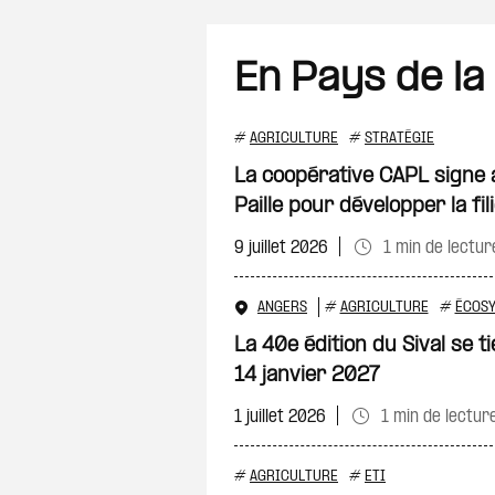
En Pays de la
#
AGRICULTURE
#
STRATÉGIE
La coopérative CAPL signe a
Paille pour développer la fi
9 juillet 2026
1 min de lectur
ANGERS
#
AGRICULTURE
#
ÉCOSY
La 40e édition du Sival se 
14 janvier 2027
1 juillet 2026
1 min de lectur
#
AGRICULTURE
#
ETI