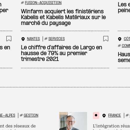
Ajouter à ma sélection
Ajouter
#
FUSION-ACQUISITION
n
Les 
pper
pein
Winfarm acquiert les finistériens
Kabelis et Kabelis Matériaux sur le
marché du paysage
NANTES
#
SERVICES
CÔ
Ajouter à ma sélection
Ajouter
#
COM
ts en
Le chiffre d'affaires de Largo en
hausse de 79% au premier
Haus
trimestre 2021
seme
NE-ALPES
#
GESTION
FRANCE
#
nt des réseaux de
L’intégration réus