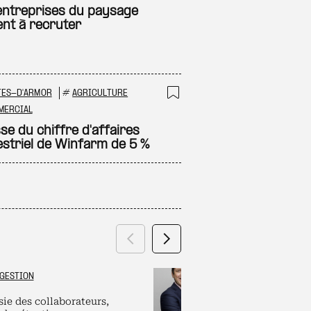
 à ma sélection
Ajouter à ma sél
entreprises du paysage
ent à recruter
TES-D'ARMOR
#
AGRICULTURE
 à ma sélection
Ajouter à ma sél
MERCIAL
se du chiffre d'affaires
striel de Winfarm de 5 %
Précédent
Suivant
GESTION
GRAND ES
sie des collaborateurs,
Labels et plate