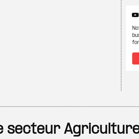
Not
bu
fon
le secteur Agricultur