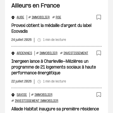
Ailleurs en France
AUBE
#
IMMOBILIER
#
RSE
Ajout
Provexi obtient la médaille d’argent du label
Ecovadis
24 juillet 2026
1 min de lecture
ARDENNES
#
IMMOBILIER
#
INVESTISSEMENT
Ajout
Inergeen lance à Charleville-Mézières un
programme de 21 logements sociaux à haute
performance énergétique
22 juillet 2026
1 min de lecture
SAVOIE
#
IMMOBILIER
Ajout
#
INVESTISSEMENT IMMOBILIER
Alliade Habitat inaugure sa première résidence