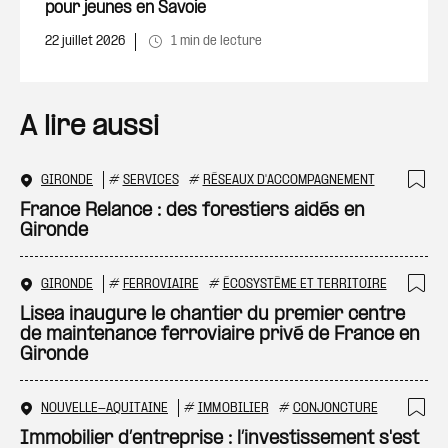
pour jeunes en Savoie
22 juillet 2026
1 min de lecture
A lire aussi
GIRONDE
#
SERVICES
#
RÉSEAUX D'ACCOMPAGNEMENT
Ajo
France Relance : des forestiers aidés en
Gironde
GIRONDE
#
FERROVIAIRE
#
ÉCOSYSTÈME ET TERRITOIRE
Ajo
Lisea inaugure le chantier du premier centre
de maintenance ferroviaire privé de France en
Gironde
NOUVELLE-AQUITAINE
#
IMMOBILIER
#
CONJONCTURE
Ajo
Immobilier d’entreprise : l’investissement s'est