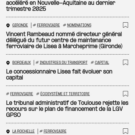
accéléré en Nouvelle-Aquitaine au dernier
trimestre 2025
GIRONDE
#
FERROVIAIRE
#
NOMINATIONS
Ajo
Vincent Rambeaud nommé directeur général
délégué du futur centre de maintenance
ferroviaire de Lisea à Marcheprime (Gironde)
BORDEAUX
#
INDUSTRIES DU TRANSPORT
#
CAPITAL
Ajo
Le concessionnaire Lisea fait évoluer son
capital
#
FERROVIAIRE
#
ÉCOSYSTÈME ET TERRITOIRE
Ajo
Le tribunal administratif de Toulouse rejette les
recours sur le plan de financement de la LGV
GPSO
LA ROCHELLE
#
FERROVIAIRE