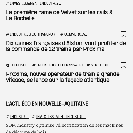
Ajo
#
INVESTISSEMENT INDUSTRIEL
La première rame de Velvet sur les rails à
La Rochelle
#
INDUSTRIES DU TRANSPORT
#
COMMERCIAL
Ajo
Dix usines françaises d’Alstom vont profiter de
la commande de 12 trains par Proxima
GIRONDE
#
INDUSTRIES DU TRANSPORT
#
STRATÉGIE
Ajo
Proxima, nouvel opérateur de train à grande
vitesse, se lance sur la façade atlantique
L’ACTU ÉCO EN NOUVELLE-AQUITAINE
#
INDUSTRIE
#
INVESTISSEMENT INDUSTRIEL
SGM Industry optimise l’électrification de ses machines
de découpe de bois