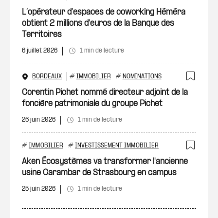
Ajout
L’opérateur d’espaces de coworking Héméra
obtient 2 millions d’euros de la Banque des
Territoires
6 juillet 2026
1 min de lecture
BORDEAUX
#
IMMOBILIER
#
NOMINATIONS
Ajout
Corentin Pichet nommé directeur adjoint de la
foncière patrimoniale du groupe Pichet
26 juin 2026
1 min de lecture
#
IMMOBILIER
#
INVESTISSEMENT IMMOBILIER
Ajout
Aken Écosystèmes va transformer l'ancienne
usine Carambar de Strasbourg en campus
25 juin 2026
1 min de lecture