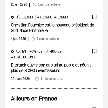
11 juin 2026
1 min de lecture
RÉGION SUD
#
FINANCE
#
CARNET
Ajout
Christian Fournier est le nouveau président de
Sud Place Financière
4 juin 2026
1 min de lecture
AIX-EN-PROVENCE
#
FINANCE
Ajout
#
LEVÉE DE FONDS
Bitstack ouvre son capital au public et réunit
plus de 8 000 investisseurs
25 mars 2026
1 min de lecture
Ailleurs en France