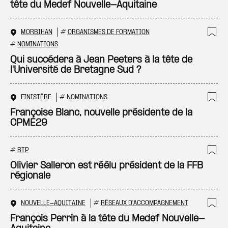
tête du Medef Nouvelle-Aquitaine
MORBIHAN
#
ORGANISMES DE FORMATION
Ajo
#
NOMINATIONS
Qui succédera à Jean Peeters à la tête de
l'Université de Bretagne Sud ?
FINISTÈRE
#
NOMINATIONS
Ajo
Françoise Blanc, nouvelle présidente de la
CPME29
#
BTP
Ajo
Olivier Salleron est réélu président de la FFB
régionale
NOUVELLE-AQUITAINE
#
RÉSEAUX D'ACCOMPAGNEMENT
Ajo
François Perrin à la tête du Medef Nouvelle-