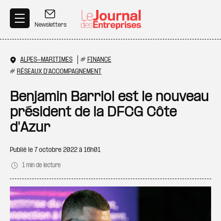
Aller au contenu principal
Newsletters
ALPES-MARITIMES
#
FINANCE
#
RÉSEAUX D'ACCOMPAGNEMENT
Benjamin Barriol est le nouveau
président de la DFCG Côte
d'Azur
Publié le
7 octobre 2022 à 16h01
1 min de lecture