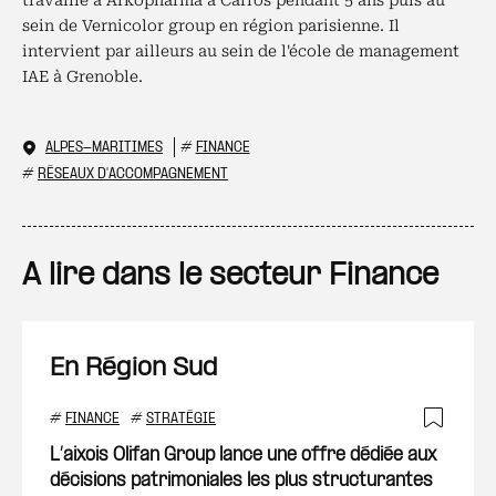
travaillé à Arkopharma à Carros pendant 5 ans puis au
sein de Vernicolor group en région parisienne. Il
intervient par ailleurs au sein de l'école de management
IAE à Grenoble.
ALPES-MARITIMES
#
FINANCE
#
RÉSEAUX D'ACCOMPAGNEMENT
A lire dans le secteur Finance
En Région Sud
#
FINANCE
#
STRATÉGIE
Ajout
L’aixois Olifan Group lance une offre dédiée aux
décisions patrimoniales les plus structurantes