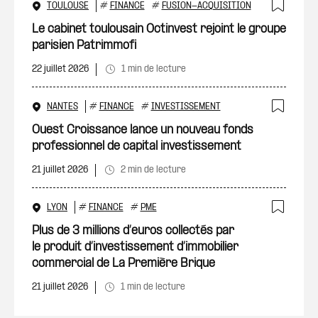
TOULOUSE
#
FINANCE
#
FUSION-ACQUISITION
Ajout
Le cabinet toulousain Octinvest rejoint le groupe
parisien Patrimmofi
22 juillet 2026
1 min de lecture
NANTES
#
FINANCE
#
INVESTISSEMENT
Ajout
Ouest Croissance lance un nouveau fonds
professionnel de capital investissement
21 juillet 2026
2 min de lecture
LYON
#
FINANCE
#
PME
Ajout
Plus de 3 millions d’euros collectés par
le produit d’investissement d’immobilier
commercial de La Première Brique
21 juillet 2026
1 min de lecture