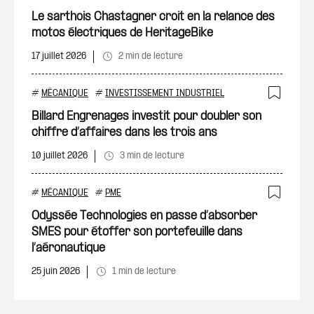
Ajout
Le sarthois Chastagner croit en la relance des
motos électriques de HeritageBike
17 juillet 2026
2 min de lecture
#
MÉCANIQUE
#
INVESTISSEMENT INDUSTRIEL
Ajout
Billard Engrenages investit pour doubler son
chiffre d’affaires dans les trois ans
10 juillet 2026
3 min de lecture
#
MÉCANIQUE
#
PME
Ajout
Odyssée Technologies en passe d’absorber
SMES pour étoffer son portefeuille dans
l’aéronautique
25 juin 2026
1 min de lecture