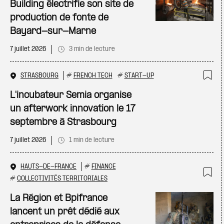
Building électrifie son site de
production de fonte de
Bayard-sur-Marne
7 juillet 2026
3 min de lecture
STRASBOURG
#
FRENCH TECH
#
START-UP
Ajo
L'incubateur Semia organise
un afterwork innovation le 17
septembre à Strasbourg
7 juillet 2026
1 min de lecture
HAUTS-DE-FRANCE
#
FINANCE
#
COLLECTIVITÉS TERRITORIALES
Ajo
La Région et Bpifrance
lancent un prêt dédié aux