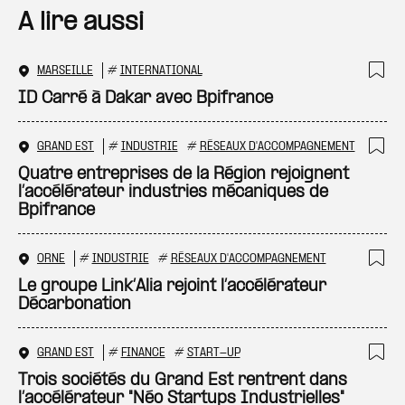
A lire aussi
MARSEILLE
#
INTERNATIONAL
Ajo
ID Carré à Dakar avec Bpifrance
GRAND EST
#
INDUSTRIE
#
RÉSEAUX D'ACCOMPAGNEMENT
Ajo
Quatre entreprises de la Région rejoignent
l’accélérateur industries mécaniques de
Bpifrance
ORNE
#
INDUSTRIE
#
RÉSEAUX D'ACCOMPAGNEMENT
Ajo
Le groupe Link’Alia rejoint l’accélérateur
Décarbonation
GRAND EST
#
FINANCE
#
START-UP
Ajo
Trois sociétés du Grand Est rentrent dans
l’accélérateur "Néo Startups Industrielles"