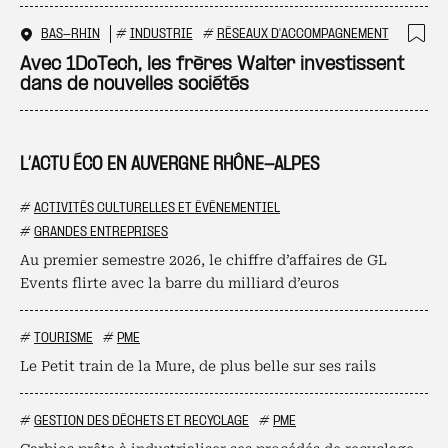
BAS-RHIN
#
INDUSTRIE
#
RÉSEAUX D'ACCOMPAGNEMENT
Ajo
Avec 1DoTech, les frères Walter investissent
dans de nouvelles sociétés
L’ACTU ÉCO EN AUVERGNE RHÔNE-ALPES
#
ACTIVITÉS CULTURELLES ET ÉVÉNEMENTIEL
#
GRANDES ENTREPRISES
Au premier semestre 2026, le chiffre d’affaires de GL
Events flirte avec la barre du milliard d’euros
#
TOURISME
#
PME
Le Petit train de la Mure, de plus belle sur ses rails
#
GESTION DES DÉCHETS ET RECYCLAGE
#
PME