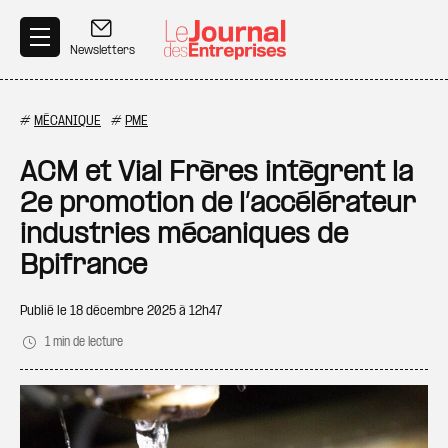
Aller au contenu principal
Newsletters
#
MÉCANIQUE
#
PME
ACM et Vial Frères intègrent la
2e promotion de l’accélérateur
industries mécaniques de
Bpifrance
Publié le
18 décembre 2025 à 12h47
1 min de lecture