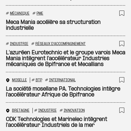
#
MÉCANIQUE
#
PME
Ajo
Meca Mania accélère sa structuration
industrielle
#
INDUSTRIE
#
RÉSEAUX D'ACCOMPAGNEMENT
Ajo
L’azuréen Eurotechnic et le groupe varois Meca
Mania intègrent l’accélérateur Industries
mécaniques de Bpifrance et Mecallians
MOSELLE
#
BTP
#
INTERNATIONAL
Ajo
La société mosellane PA. Technologies intègre
l'accélérateur Afrique de Bpifrance
BRETAGNE
#
INDUSTRIE
#
INNOVATION
Ajo
CDK Technologies et Marinelec intègrent
l'accélérateur Industriels de la mer