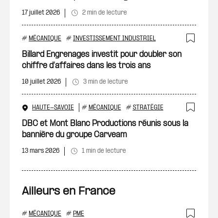
17 juillet 2026
2 min de lecture
#
MÉCANIQUE
#
INVESTISSEMENT INDUSTRIEL
Ajout
Billard Engrenages investit pour doubler son
chiffre d’affaires dans les trois ans
10 juillet 2026
3 min de lecture
HAUTE-SAVOIE
#
MÉCANIQUE
#
STRATÉGIE
Ajout
DBC et Mont Blanc Productions réunis sous la
bannière du groupe Carveam
13 mars 2026
1 min de lecture
Ailleurs en France
#
MÉCANIQUE
#
PME