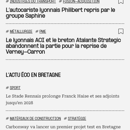
#
INDUSTRIES DU TRANSPORT
#
FUSION-ACQUISITION
Ajo
L’autocariste lyonnais Philibert repris par le
groupe Saphine
#
MÉTALLURGIE
#
PME
Ajo
Le lyonnais ACI et le breton Atalante Strategic
abandonnent la partie pour la reprise de
Verney-Carron
L’ACTU ÉCO EN BRETAGNE
#
SPORT
Le Stade Rennais prolonge Franck Haise et ses adjoints
jusqu’en 2028
#
MATÉRIAUX DE CONSTRUCTION
#
STRATÉGIE
Carbonway va lancer un premier projet test en Bretagne