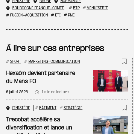
FINISTÈRE
RHÔNE
NORMANDIE
BOURGOGNE FRANCHE-COMTÉ
#
BTP
#
MENUISERIE
#
FUSION-ACQUISITION
#
ETI
#
PME
À lire sur ces entreprises
#
SPORT
#
MARKETING-COMMUNICATION
Ajo
Hexaôm devient partenaire
du Mans FC
6 juillet 2026
1 min de lecture
FINISTÈRE
#
BÂTIMENT
#
STRATÉGIE
Ajo
Trecobat accélère sa
diversification et lance un