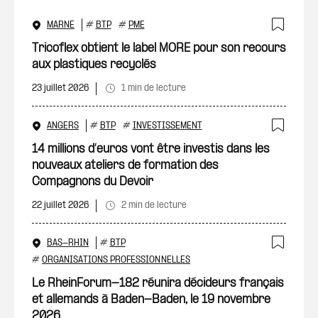
MARNE
#
BTP
#
PME
Ajout
Tricoflex obtient le label MORE pour son recours
aux plastiques recyclés
23 juillet 2026
1 min de lecture
ANGERS
#
BTP
#
INVESTISSEMENT
Ajout
14 millions d’euros vont être investis dans les
nouveaux ateliers de formation des
Compagnons du Devoir
22 juillet 2026
2 min de lecture
BAS-RHIN
#
BTP
Ajout
#
ORGANISATIONS PROFESSIONNELLES
Le RheinForum-182 réunira décideurs français
et allemands à Baden-Baden, le 19 novembre
2026