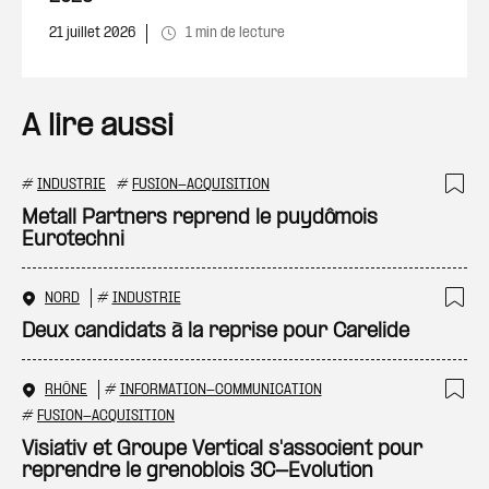
21 juillet 2026
1 min de lecture
A lire aussi
#
INDUSTRIE
#
FUSION-ACQUISITION
Ajo
Metall Partners reprend le puydômois
Eurotechni
NORD
#
INDUSTRIE
Ajo
Deux candidats à la reprise pour Carelide
RHÔNE
#
INFORMATION-COMMUNICATION
Ajo
#
FUSION-ACQUISITION
Visiativ et Groupe Vertical s'associent pour
reprendre le grenoblois 3C-Evolution