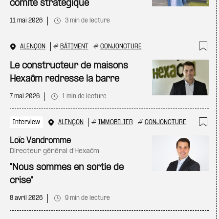
comité stratégique
11 mai 2026
3 min de lecture
ALENÇON
#
BÂTIMENT
#
CONJONCTURE
Ajo
Le constructeur de maisons
Hexaôm redresse la barre
7 mai 2026
1 min de lecture
Interview
ALENÇON
#
IMMOBILIER
#
CONJONCTURE
Ajo
Loïc Vandromme
directeur général d’Hexaôm
"Nous sommes en sortie de
crise"
8 avril 2026
9 min de lecture