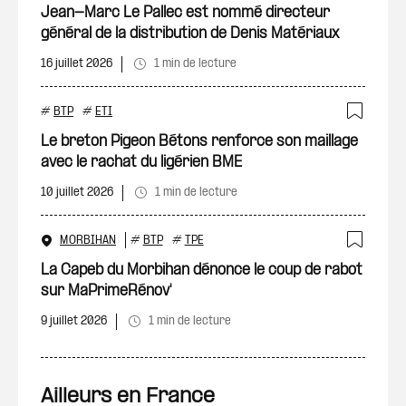
Ajout
Jean-Marc Le Pallec est nommé directeur
général de la distribution de Denis Matériaux
16 juillet 2026
1 min de lecture
#
BTP
#
ETI
Ajout
Le breton Pigeon Bétons renforce son maillage
avec le rachat du ligérien BME
10 juillet 2026
1 min de lecture
MORBIHAN
#
BTP
#
TPE
Ajout
La Capeb du Morbihan dénonce le coup de rabot
sur MaPrimeRénov'
9 juillet 2026
1 min de lecture
Ailleurs en France