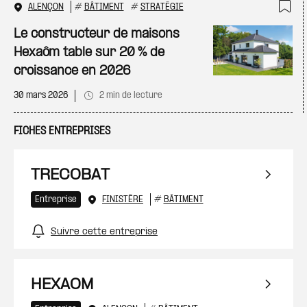
ALENÇON
#
BÂTIMENT
#
STRATÉGIE
Ajo
Le constructeur de maisons
Hexaôm table sur 20 % de
croissance en 2026
30 mars 2026
2 min de lecture
FICHES ENTREPRISES
TRECOBAT
Entreprise
FINISTÈRE
#
BÂTIMENT
Suivre cette entreprise
HEXAOM