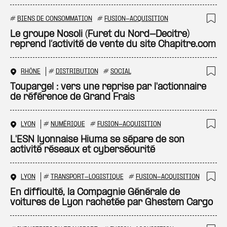
#
BIENS DE CONSOMMATION
#
FUSION-ACQUISITION
Ajo
Le groupe Nosoli (Furet du Nord-Decitre)
reprend l’activité de vente du site Chapitre.com
RHÔNE
#
DISTRIBUTION
#
SOCIAL
Ajo
Toupargel : vers une reprise par l'actionnaire
de référence de Grand Frais
LYON
#
NUMÉRIQUE
#
FUSION-ACQUISITION
Ajo
L'ESN lyonnaise Hiuma se sépare de son
activité réseaux et cybersécurité
LYON
#
TRANSPORT-LOGISTIQUE
#
FUSION-ACQUISITION
Ajo
En difficulté, la Compagnie Générale de
voitures de Lyon rachetée par Ghestem Cargo