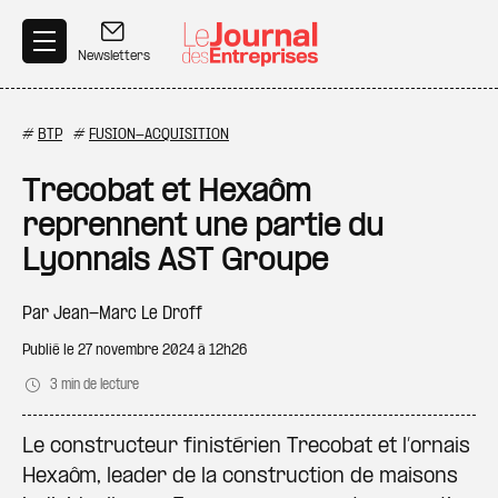
Aller au contenu principal
Newsletters
#
BTP
#
FUSION-ACQUISITION
Trecobat et Hexaôm
reprennent une partie du
Lyonnais AST Groupe
Par
Jean-Marc Le Droff
Publié le
27 novembre 2024 à 12h26
3 min de lecture
Le constructeur finistérien Trecobat et l’ornais
Hexaôm, leader de la construction de maisons