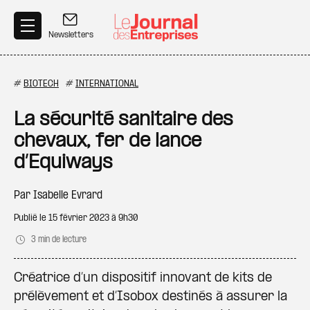
Aller au contenu principal
Newsletters
#
BIOTECH
#
INTERNATIONAL
La sécurité sanitaire des
chevaux, fer de lance
d’Equiways
Par
Isabelle Evrard
Publié le
15 février 2023 à 9h30
3 min de lecture
Créatrice d’un dispositif innovant de kits de
prélèvement et d’Isobox destinés à assurer la