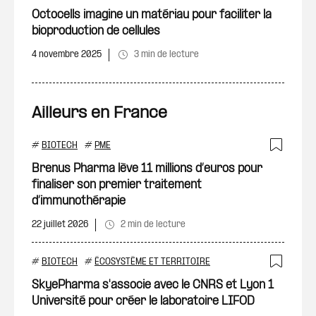
Ajout
Octocells imagine un matériau pour faciliter la
bioproduction de cellules
4 novembre 2025
3 min de lecture
Ailleurs en France
#
BIOTECH
#
PME
Ajout
Brenus Pharma lève 11 millions d’euros pour
finaliser son premier traitement
d’immunothérapie
22 juillet 2026
2 min de lecture
#
BIOTECH
#
ÉCOSYSTÈME ET TERRITOIRE
Ajout
SkyePharma s'associe avec le CNRS et Lyon 1
Université pour créer le laboratoire LIFOD