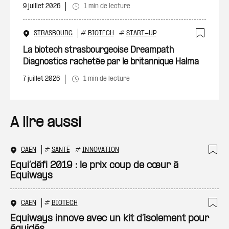
9 juillet 2026
1 min de lecture
STRASBOURG
#
BIOTECH
#
START-UP
Ajout
La biotech strasbourgeoise Dreampath
Diagnostics rachetée par le britannique Halma
7 juillet 2026
1 min de lecture
A lire aussi
CAEN
#
SANTÉ
#
INNOVATION
Ajo
Equi’défi 2019 : le prix coup de cœur à
Equiways
CAEN
#
BIOTECH
Ajo
Equiways innove avec un kit d’isolement pour