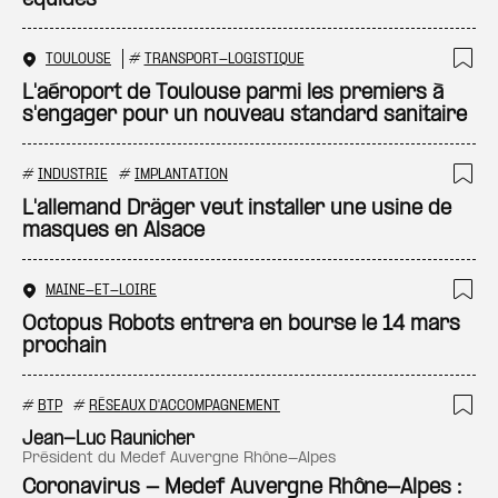
équidés
TOULOUSE
#
TRANSPORT-LOGISTIQUE
Ajo
L'aéroport de Toulouse parmi les premiers à
s'engager pour un nouveau standard sanitaire
#
INDUSTRIE
#
IMPLANTATION
Ajo
L'allemand Dräger veut installer une usine de
masques en Alsace
MAINE-ET-LOIRE
Ajo
Octopus Robots entrera en bourse le 14 mars
prochain
#
BTP
#
RÉSEAUX D'ACCOMPAGNEMENT
Ajo
Jean-Luc Raunicher
président du Medef Auvergne Rhône-Alpes
Coronavirus - Medef Auvergne Rhône-Alpes :