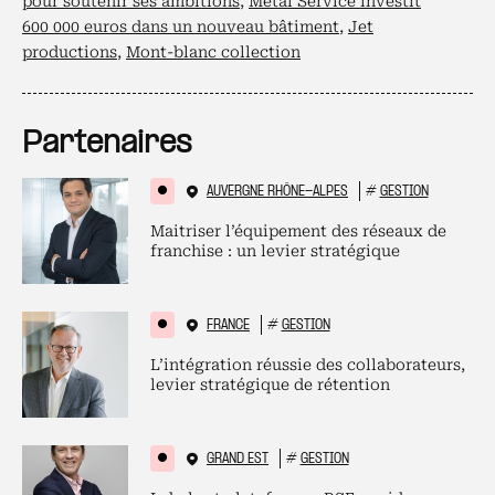
pour soutenir ses ambitions
,
Métal Service investit
600 000 euros dans un nouveau bâtiment
,
Jet
productions
,
Mont-blanc collection
Partenaires
AUVERGNE RHÔNE-ALPES
#
GESTION
Maitriser l’équipement des réseaux de
franchise : un levier stratégique
FRANCE
#
GESTION
L’intégration réussie des collaborateurs,
levier stratégique de rétention
GRAND EST
#
GESTION