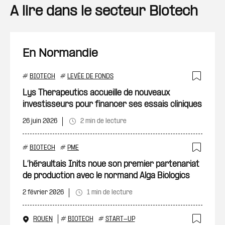
A lire dans le secteur Biotech
En Normandie
#
BIOTECH
#
LEVÉE DE FONDS
Ajout
Lys Therapeutics accueille de nouveaux
investisseurs pour financer ses essais cliniques
26 juin 2026
2 min de lecture
#
BIOTECH
#
PME
Ajout
L’héraultais Inits noue son premier partenariat
de production avec le normand Alga Biologics
2 février 2026
1 min de lecture
ROUEN
#
BIOTECH
#
START-UP