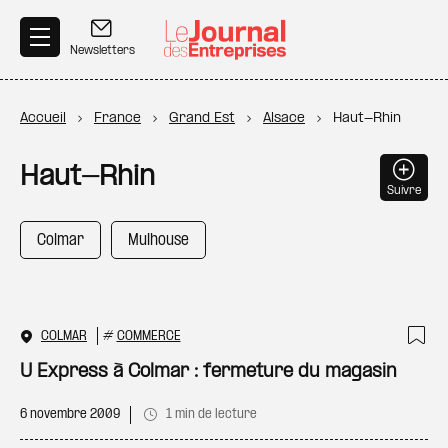
Aller au contenu principal
Newsletters
Fil d'Ariane
Accueil
France
Grand Est
Alsace
Haut-Rhin
Haut-Rhin
Suivre
Colmar
Mulhouse
COLMAR
#
COMMERCE
Ajo
U Express à Colmar : fermeture du magasin
6 novembre 2009
1 min de lecture