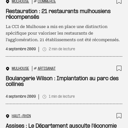
MULHOUSE
#
COMMERCE
Ajo
Restauration : 21 restaurants mulhousiens
récompensés
La CCI de Mulhouse a mis en place une distinction
spécifique pour valoriser les restaurants de
l'agglomération. 21 établissements ont été récompensés.
4 septembre 2009
2 min de lecture
MULHOUSE
#
ARTISANAT
Ajo
Boulangerie Wilson : Implantation au parc des
collines
4 septembre 2009
1 min de lecture
HAUT-RHIN
Ajo
Assises : Le Département ausculte l'économie