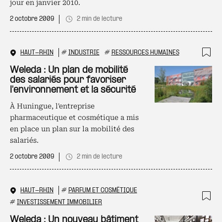
jour en janvier 2010.
2 octobre 2009
2 min de lecture
HAUT-RHIN
#
INDUSTRIE
#
RESSOURCES HUMAINES
Ajo
Weleda : Un plan de mobilité
des salariés pour favoriser
l'environnement et la sécurité
À Huningue, l'entreprise
pharmaceutique et cosmétique a mis
en place un plan sur la mobilité des
salariés.
2 octobre 2009
2 min de lecture
HAUT-RHIN
#
PARFUM ET COSMÉTIQUE
#
INVESTISSEMENT IMMOBILIER
Ajo
Weleda : Un nouveau bâtiment