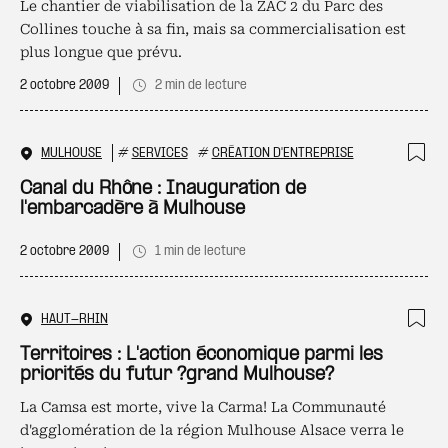
Le chantier de viabilisation de la ZAC 2 du Parc des
Collines touche à sa fin, mais sa commercialisation est
plus longue que prévu.
2 octobre 2009
2 min de lecture
MULHOUSE
#
SERVICES
#
CRÉATION D'ENTREPRISE
Ajo
Canal du Rhône : Inauguration de
l'embarcadère à Mulhouse
2 octobre 2009
1 min de lecture
HAUT-RHIN
Ajo
Territoires : L'action économique parmi les
priorités du futur ?grand Mulhouse?
La Camsa est morte, vive la Carma! La Communauté
d'agglomération de la région Mulhouse Alsace verra le