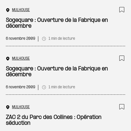
MULHOUSE
Ajo
Sogequare : Ouverture de la Fabrique en
décembre
6 novembre 2009
1 min de lecture
MULHOUSE
Ajo
Sogequare : Ouverture de la Fabrique en
décembre
6 novembre 2009
1 min de lecture
MULHOUSE
Ajo
ZAC 2 du Parc des Collines : Opération
séduction