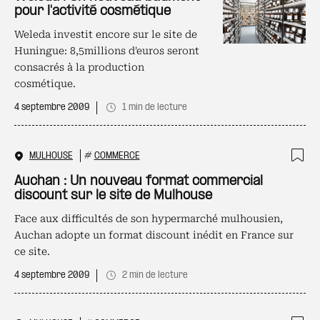
pour l'activité cosmétique
Weleda investit encore sur le site de
Huningue: 8,5millions d'euros seront
consacrés à la production
cosmétique.
4 septembre 2009
1 min de lecture
MULHOUSE
#
COMMERCE
Ajo
Auchan : Un nouveau format commercial
discount sur le site de Mulhouse
Face aux difficultés de son hypermarché mulhousien,
Auchan adopte un format discount inédit en France sur
ce site.
4 septembre 2009
2 min de lecture