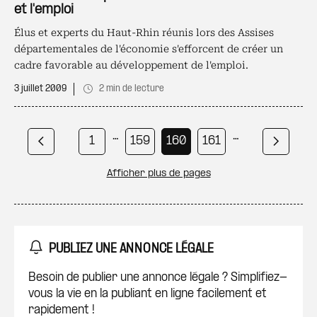
et l'emploi
Élus et experts du Haut-Rhin réunis lors des Assises
départementales de l'économie s'efforcent de créer un
cadre favorable au développement de l'emploi.
3 juillet 2009
2 min de lecture
Pagination
…
…
Page courante
Page
Page
Page
1
159
160
161
Page précédente
Page s
Page
Afficher plus de pages
164
PUBLIEZ UNE ANNONCE LÉGALE
Besoin de publier une annonce légale ? Simplifiez-
vous la vie en la publiant en ligne facilement et
rapidement !