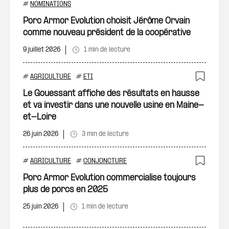
Ajout
#
NOMINATIONS
Porc Armor Evolution choisit Jérôme Orvain
comme nouveau président de la coopérative
9 juillet 2026
1 min de lecture
#
AGRICULTURE
#
ETI
Ajout
Le Gouessant affiche des résultats en hausse
et va investir dans une nouvelle usine en Maine-
et-Loire
26 juin 2026
3 min de lecture
#
AGRICULTURE
#
CONJONCTURE
Ajout
Porc Armor Evolution commercialise toujours
plus de porcs en 2025
25 juin 2026
1 min de lecture