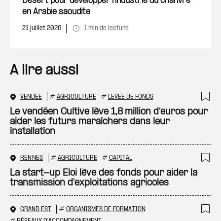
Desert pour développer l’industrie du chanvre
en Arabie saoudite
21 juillet 2026
1 min de lecture
A lire aussi
VENDÉE
#
AGRICULTURE
#
LEVÉE DE FONDS
Ajo
Le vendéen Cultive lève 1,8 million d’euros pour
aider les futurs maraîchers dans leur
installation
RENNES
#
AGRICULTURE
#
CAPITAL
Ajo
La start-up Eloi lève des fonds pour aider la
transmission d'exploitations agricoles
GRAND EST
#
ORGANISMES DE FORMATION