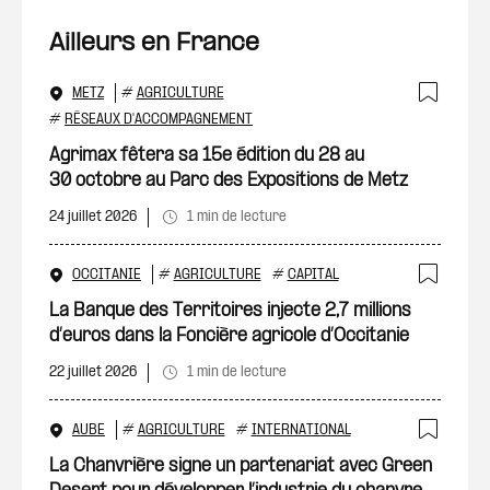
Ailleurs en France
METZ
#
AGRICULTURE
Ajout
#
RÉSEAUX D'ACCOMPAGNEMENT
Agrimax fêtera sa 15e édition du 28 au
30 octobre au Parc des Expositions de Metz
24 juillet 2026
1 min de lecture
OCCITANIE
#
AGRICULTURE
#
CAPITAL
Ajout
La Banque des Territoires injecte 2,7 millions
d’euros dans la Foncière agricole d’Occitanie
22 juillet 2026
1 min de lecture
AUBE
#
AGRICULTURE
#
INTERNATIONAL
Ajout
La Chanvrière signe un partenariat avec Green