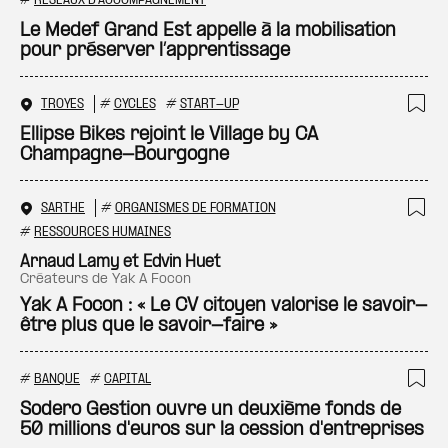
Ajo
#
RÉSEAUX D'ACCOMPAGNEMENT
Le Medef Grand Est appelle à la mobilisation
pour préserver l’apprentissage
TROYES
#
CYCLES
#
START-UP
Ajo
Ellipse Bikes rejoint le Village by CA
Champagne-Bourgogne
SARTHE
#
ORGANISMES DE FORMATION
Ajo
#
RESSOURCES HUMAINES
Arnaud Lamy et Edvin Huet
créateurs de Yak A Focon
Yak A Focon : « Le CV citoyen valorise le savoir-
être plus que le savoir-faire »
#
BANQUE
#
CAPITAL
Ajo
Sodero Gestion ouvre un deuxième fonds de
50 millions d'euros sur la cession d'entreprises