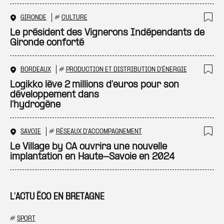
GIRONDE
#
CULTURE
Ajo
Le président des Vignerons Indépendants de
Gironde conforté
BORDEAUX
#
PRODUCTION ET DISTRIBUTION D'ÉNERGIE
Ajo
Logikko lève 2 millions d’euros pour son
développement dans
l’hydrogène
SAVOIE
#
RÉSEAUX D'ACCOMPAGNEMENT
Ajo
Le Village by CA ouvrira une nouvelle
implantation en Haute-Savoie en 2024
L’ACTU ÉCO EN BRETAGNE
#
SPORT