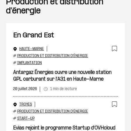
Production et distribution
d'énergie
En Grand Est
HAUTE-MARNE
Ajout
#
PRODUCTION ET DISTRIBUTION D'ÉNERGIE
#
IMPLANTATION
Antargaz Énergies ouvre une nouvelle station
GPL carburant sur l’A31 en Haute-Marne
20 juillet 2026
1 min de lecture
TROYES
Ajout
#
PRODUCTION ET DISTRIBUTION D'ÉNERGIE
#
START-UP
Evias rejoint le programme Startup d'OVHcloud