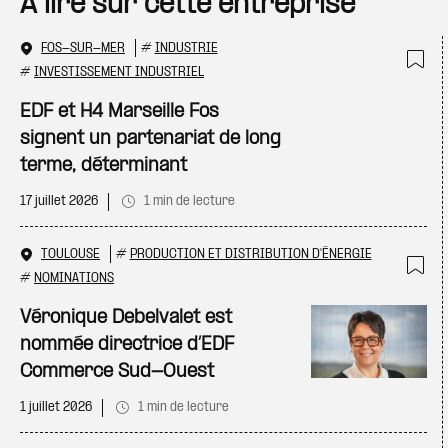
À lire sur cette entreprise
FOS-SUR-MER
#
INDUSTRIE
#
INVESTISSEMENT INDUSTRIEL
Ajo
EDF et H4 Marseille Fos
signent un partenariat de long
terme, déterminant
17 juillet 2026
1 min de lecture
TOULOUSE
#
PRODUCTION ET DISTRIBUTION D'ÉNERGIE
#
NOMINATIONS
Ajo
Véronique Debelvalet est
nommée directrice d’EDF
Commerce Sud-Ouest
1 juillet 2026
1 min de lecture