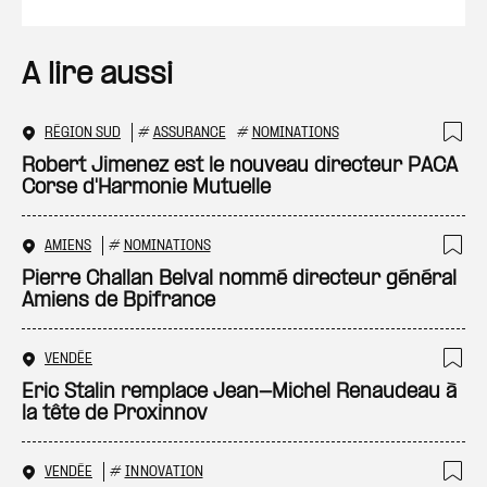
A lire aussi
RÉGION SUD
#
ASSURANCE
#
NOMINATIONS
Ajo
Robert Jimenez est le nouveau directeur PACA
Corse d'Harmonie Mutuelle
AMIENS
#
NOMINATIONS
Ajo
Pierre Challan Belval nommé directeur général
Amiens de Bpifrance
VENDÉE
Ajo
Eric Stalin remplace Jean-Michel Renaudeau à
la tête de Proxinnov
VENDÉE
#
INNOVATION