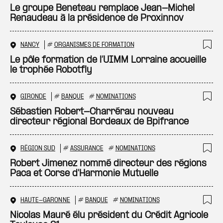
Ajo
Le groupe Beneteau remplace Jean-Michel
Renaudeau à la présidence de Proxinnov
NANCY
#
ORGANISMES DE FORMATION
Ajo
Le pôle formation de l’UIMM Lorraine accueille
le trophée Robotfly
GIRONDE
#
BANQUE
#
NOMINATIONS
Ajo
Sébastien Robert-Charrérau nouveau
directeur régional Bordeaux de Bpifrance
RÉGION SUD
#
ASSURANCE
#
NOMINATIONS
Ajo
Robert Jimenez nommé directeur des régions
Paca et Corse d'Harmonie Mutuelle
HAUTE-GARONNE
#
BANQUE
#
NOMINATIONS
Ajo
Nicolas Mauré élu président du Crédit Agricole