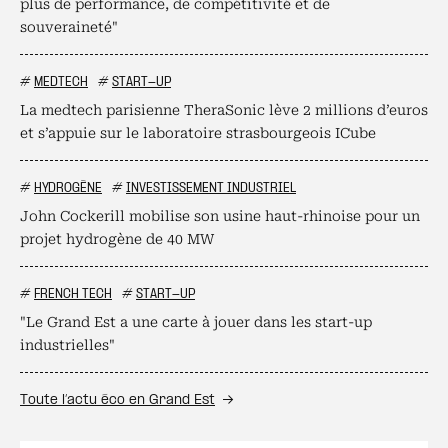
plus de performance, de compétitivité et de
souveraineté"
#
MEDTECH
#
START-UP
La medtech parisienne TheraSonic lève 2 millions d’euros
et s’appuie sur le laboratoire strasbourgeois ICube
#
HYDROGÈNE
#
INVESTISSEMENT INDUSTRIEL
John Cockerill mobilise son usine haut-rhinoise pour un
projet hydrogène de 40 MW
#
FRENCH TECH
#
START-UP
"Le Grand Est a une carte à jouer dans les start-up
industrielles"
Toute l’actu éco en Grand Est