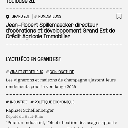
Toulouse 31
GRAND EST
#
NOMINATIONS
Ajo
Jean-Robert Spillemaecker directeur
d'opérations et développement Grand Est de
Crédit Agricole Immobilier
L’ACTU ÉCO EN GRAND EST
#
VINS ET SPIRITUEUX
#
CONJONCTURE
Les vignerons et maisons de champagne ajustent leurs
rendements pour la vendange 2026
#
INDUSTRIE
#
POLITIQUE ÉCONOMIQUE
Raphaël Schellenberger
député du Haut-Rhin
"Pour un industriel, l’électrification des usages apporte