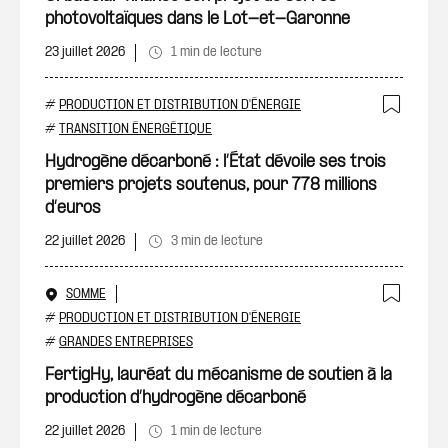
photovoltaïques dans le Lot-et-Garonne
23 juillet 2026
1 min de lecture
#
PRODUCTION ET DISTRIBUTION D'ÉNERGIE
Ajout
#
TRANSITION ÉNERGÉTIQUE
Hydrogène décarboné : l’État dévoile ses trois
premiers projets soutenus, pour 778 millions
d’euros
22 juillet 2026
3 min de lecture
SOMME
Ajout
#
PRODUCTION ET DISTRIBUTION D'ÉNERGIE
#
GRANDES ENTREPRISES
FertigHy, lauréat du mécanisme de soutien à la
production d’hydrogène décarboné
22 juillet 2026
1 min de lecture