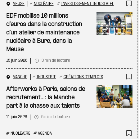
MEUSE
#
NUCLÉAIRE
#
INVESTISSEMENT INDUSTRIEL
Ajo
EDF mobilise 10 millions
d’euros dans la construction
d’un atelier de maintenance
nucléaire à Bure, dans la
Meuse
15 juin 2026
3 min de lecture
MANCHE
#
INDUSTRIE
#
CRÉATIONS D'EMPLOIS
Ajo
Afterworks à Paris, salons de
recrutement… : la Manche
part à la chasse aux talents
11 juin 2026
5 min de lecture
#
NUCLÉAIRE
#
AGENDA