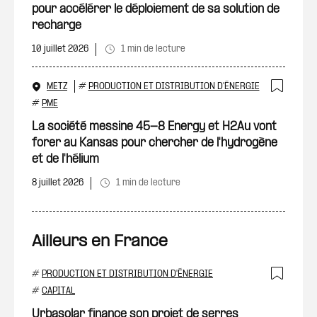
pour accélérer le déploiement de sa solution de
recharge
10 juillet 2026
1 min de lecture
METZ
#
PRODUCTION ET DISTRIBUTION D'ÉNERGIE
Ajout
#
PME
La société messine 45-8 Energy et H2Au vont
forer au Kansas pour chercher de l'hydrogène
et de l'hélium
8 juillet 2026
1 min de lecture
Ailleurs en France
#
PRODUCTION ET DISTRIBUTION D'ÉNERGIE
Ajout
#
CAPITAL
Urbasolar finance son projet de serres