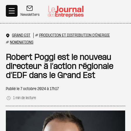
Aller au contenu principal
Newsletters
GRAND EST
#
PRODUCTION ET DISTRIBUTION D'ÉNERGIE
#
NOMINATIONS
Robert Poggi est le nouveau
directeur à l’action régionale
d’EDF dans le Grand Est
Publié le
7 octobre 2024 à 17h17
1 min de lecture