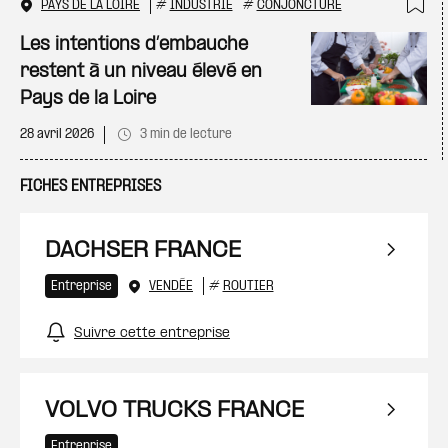
PAYS DE LA LOIRE
#
INDUSTRIE
#
CONJONCTURE
Ajo
Les intentions d’embauche
restent à un niveau élevé en
Pays de la Loire
28 avril 2026
3 min de lecture
FICHES ENTREPRISES
DACHSER FRANCE
Entreprise
VENDÉE
#
ROUTIER
Suivre cette entreprise
VOLVO TRUCKS FRANCE
Entreprise