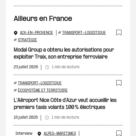
Ailleurs en France
AIX-EN-PROVENCE
#
TRANSPORT-LOGISTIQUE
Ajout
#
STRATÉGIE
Modal Group a obtenu les autorisations pour
exploiter Traix, son entreprise ferroviaire
23 juillet 2026
1 min de lecture
#
TRANSPORT-LOGISTIQUE
Ajout
#
ÉCOSYSTÈME ET TERRITOIRE
L’Aéroport Nice Côte d’Azur veut accueillir les
premiers taxis volants 100 % électriques
16 juillet 2026
1 min de lecture
Interview
ALPES-MARITIMES