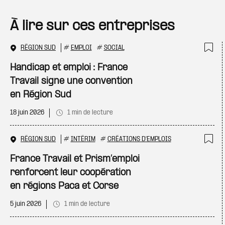
À lire sur ces entreprises
RÉGION SUD
#
EMPLOI
#
SOCIAL
Ajo
Handicap et emploi : France
Travail signe une convention
en Région Sud
18 juin 2026
1 min de lecture
RÉGION SUD
#
INTÉRIM
#
CRÉATIONS D'EMPLOIS
Ajo
France Travail et Prism’emploi
renforcent leur coopération
en régions Paca et Corse
5 juin 2026
1 min de lecture