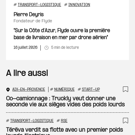
Ajout
#
TRANSPORT-LOGISTIQUE
#
INNOVATION
Pierre Deyris
fondateur de Flyde
"Sur la Côte d’Azur, Flyde ouvre la première
base de livraison en mer par drone aérien"
16 juillet 2026
5 min de lecture
A lire aussi
AIX-EN-PROVENCE
#
NUMÉRIQUE
#
START-UP
Ajo
Co-camionnage : Truckly veut donner une
seconde vie aux sièges vides des poids lourds
#
TRANSPORT-LOGISTIQUE
#
RSE
Ajo
Téréva verdit sa flotte avec un premier poids