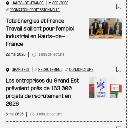
HAUTS-DE-FRANCE
#
SERVICES
#
FORMATION PROFESSIONNELLE
Ajo
TotalEnergies et France
Travail s'allient pour l'emploi
industriel en Hauts-de-
France
22 mai 2026
1 min de lecture
GRAND EST
#
RECRUTEMENT
#
CONJONCTURE
Ajo
Les entreprises du Grand Est
prévoient près de 163 000
projets de recrutement en
2026
6 mai 2026
1 min de lecture