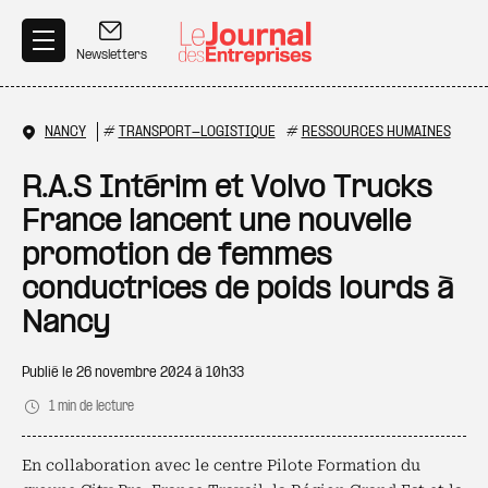
Aller au contenu principal
Newsletters
NANCY
#
TRANSPORT-LOGISTIQUE
#
RESSOURCES HUMAINES
R.A.S Intérim et Volvo Trucks
France lancent une nouvelle
promotion de femmes
conductrices de poids lourds à
Nancy
Publié le
26 novembre 2024 à 10h33
1 min de lecture
En collaboration avec le centre Pilote Formation du