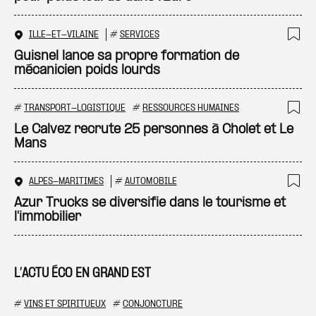
ILLE-ET-VILAINE
#
SERVICES
Ajo
Guisnel lance sa propre formation de
mécanicien poids lourds
#
TRANSPORT-LOGISTIQUE
#
RESSOURCES HUMAINES
Ajo
Le Calvez recrute 25 personnes à Cholet et Le
Mans
ALPES-MARITIMES
#
AUTOMOBILE
Ajo
Azur Trucks se diversifie dans le tourisme et
l'immobilier
L’ACTU ÉCO EN GRAND EST
#
VINS ET SPIRITUEUX
#
CONJONCTURE