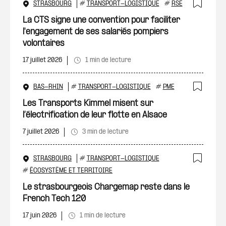
STRASBOURG
#
TRANSPORT-LOGISTIQUE
#
RSE
Ajout
La CTS signe une convention pour faciliter
l'engagement de ses salariés pompiers
volontaires
17 juillet 2026
1 min de lecture
BAS-RHIN
#
TRANSPORT-LOGISTIQUE
#
PME
Ajout
Les Transports Kimmel misent sur
l’électrification de leur flotte en Alsace
7 juillet 2026
3 min de lecture
STRASBOURG
#
TRANSPORT-LOGISTIQUE
Ajout
#
ÉCOSYSTÈME ET TERRITOIRE
Le strasbourgeois Chargemap reste dans le
French Tech 120
17 juin 2026
1 min de lecture