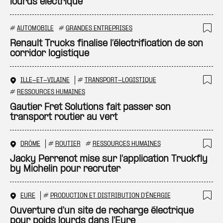
lourds électrique
#
AUTOMOBILE
#
GRANDES ENTREPRISES
Ajo
Renault Trucks finalise l’électrification de son
corridor logistique
ILLE-ET-VILAINE
#
TRANSPORT-LOGISTIQUE
Ajo
#
RESSOURCES HUMAINES
Gautier Fret Solutions fait passer son
transport routier au vert
DRÔME
#
ROUTIER
#
RESSOURCES HUMAINES
Ajo
Jacky Perrenot mise sur l'application Truckfly
by Michelin pour recruter
EURE
#
PRODUCTION ET DISTRIBUTION D'ÉNERGIE
Ajo
Ouverture d'un site de recharge électrique
pour poids lourds dans l'Eure