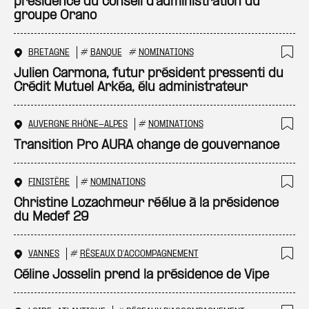
présidence du conseil d’administration du
groupe Orano
BRETAGNE
#
BANQUE
#
NOMINATIONS
Ajo
Julien Carmona, futur président pressenti du
Crédit Mutuel Arkéa, élu administrateur
AUVERGNE RHÔNE-ALPES
#
NOMINATIONS
Ajo
Transition Pro AURA change de gouvernance
FINISTÈRE
#
NOMINATIONS
Ajo
Christine Lozachmeur réélue à la présidence
du Medef 29
VANNES
#
RÉSEAUX D'ACCOMPAGNEMENT
Ajo
Céline Josselin prend la présidence de Vipe