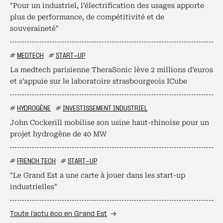
"Pour un industriel, l’électrification des usages apporte
plus de performance, de compétitivité et de
souveraineté"
#
MEDTECH
#
START-UP
La medtech parisienne TheraSonic lève 2 millions d’euros
et s’appuie sur le laboratoire strasbourgeois ICube
#
HYDROGÈNE
#
INVESTISSEMENT INDUSTRIEL
John Cockerill mobilise son usine haut-rhinoise pour un
projet hydrogène de 40 MW
#
FRENCH TECH
#
START-UP
"Le Grand Est a une carte à jouer dans les start-up
industrielles"
Toute l’actu éco en Grand Est