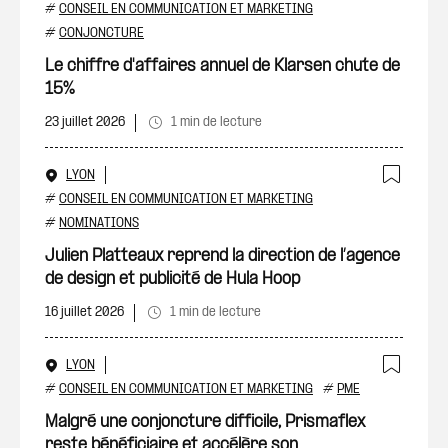
Ajout
#
CONSEIL EN COMMUNICATION ET MARKETING
#
CONJONCTURE
Le chiffre d'affaires annuel de Klarsen chute de
15%
23 juillet 2026
1 min de lecture
LYON
Ajout
#
CONSEIL EN COMMUNICATION ET MARKETING
#
NOMINATIONS
Julien Platteaux reprend la direction de l’agence
de design et publicité de Hula Hoop
16 juillet 2026
1 min de lecture
LYON
Ajout
#
CONSEIL EN COMMUNICATION ET MARKETING
#
PME
Malgré une conjoncture difficile, Prismaflex
reste bénéficiaire et accélère son