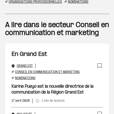
#
ORGANISATIONS PROFESSIONNELLES
#
NOMINATIONS
A lire dans le secteur Conseil en
communication et marketing
En Grand Est
GRAND EST
Ajout
#
CONSEIL EN COMMUNICATION ET MARKETING
#
NOMINATIONS
Karine Pueyo est la nouvelle directrice de la
communication de la Région Grand Est
17 avril 2026
1 min de lecture