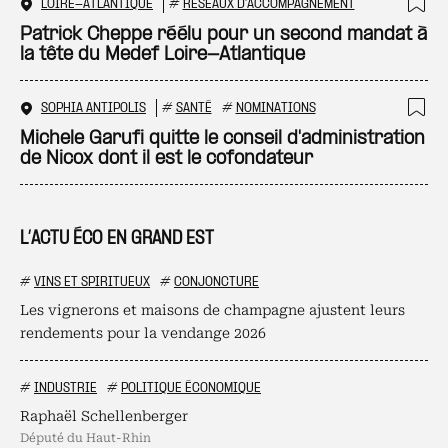
LOIRE-ATLANTIQUE
#
RÉSEAUX D'ACCOMPAGNEMENT
Ajo
Patrick Cheppe réélu pour un second mandat à
la tête du Medef Loire-Atlantique
SOPHIA ANTIPOLIS
#
SANTÉ
#
NOMINATIONS
Ajo
Michele Garufi quitte le conseil d'administration
de Nicox dont il est le cofondateur
L’ACTU ÉCO EN GRAND EST
#
VINS ET SPIRITUEUX
#
CONJONCTURE
Les vignerons et maisons de champagne ajustent leurs
rendements pour la vendange 2026
#
INDUSTRIE
#
POLITIQUE ÉCONOMIQUE
Raphaël Schellenberger
député du Haut-Rhin