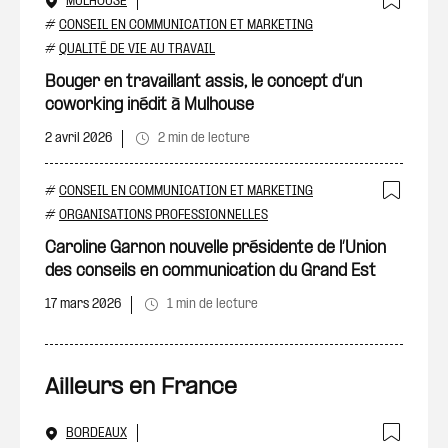
MULHOUSE
Ajout
#
CONSEIL EN COMMUNICATION ET MARKETING
#
QUALITÉ DE VIE AU TRAVAIL
Bouger en travaillant assis, le concept d’un
coworking inédit à Mulhouse
2 avril 2026
2 min de lecture
#
CONSEIL EN COMMUNICATION ET MARKETING
Ajout
#
ORGANISATIONS PROFESSIONNELLES
Caroline Garnon nouvelle présidente de l’Union
des conseils en communication du Grand Est
17 mars 2026
1 min de lecture
Ailleurs en France
BORDEAUX