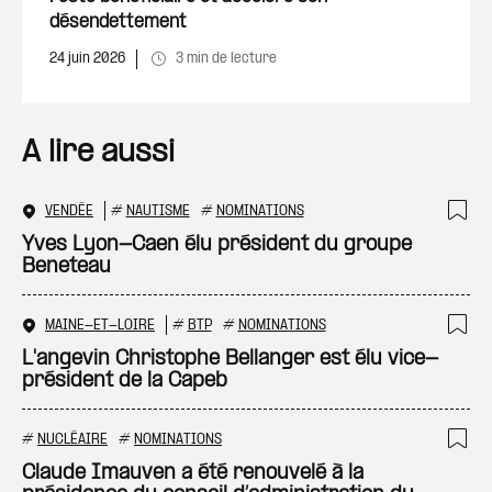
désendettement
24 juin 2026
3 min de lecture
A lire aussi
VENDÉE
#
NAUTISME
#
NOMINATIONS
Ajo
Yves Lyon-Caen élu président du groupe
Beneteau
MAINE-ET-LOIRE
#
BTP
#
NOMINATIONS
Ajo
L'angevin Christophe Bellanger est élu vice-
président de la Capeb
#
NUCLÉAIRE
#
NOMINATIONS
Ajo
Claude Imauven a été renouvelé à la