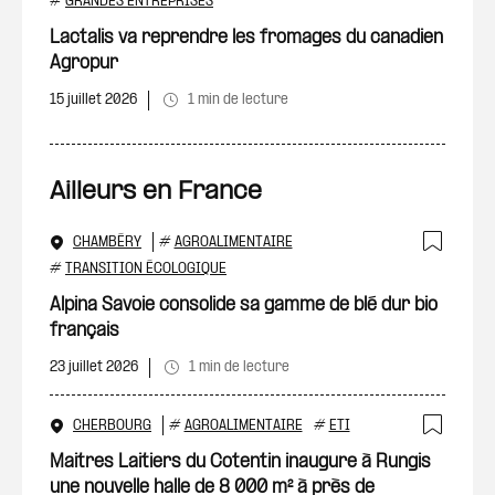
Ajout
#
GRANDES ENTREPRISES
Lactalis va reprendre les fromages du canadien
Agropur
15 juillet 2026
1 min de lecture
Ailleurs en France
CHAMBÉRY
#
AGROALIMENTAIRE
Ajout
#
TRANSITION ÉCOLOGIQUE
Alpina Savoie consolide sa gamme de blé dur bio
français
23 juillet 2026
1 min de lecture
CHERBOURG
#
AGROALIMENTAIRE
#
ETI
Ajout
Maitres Laitiers du Cotentin inaugure à Rungis
une nouvelle halle de 8 000 m² à près de