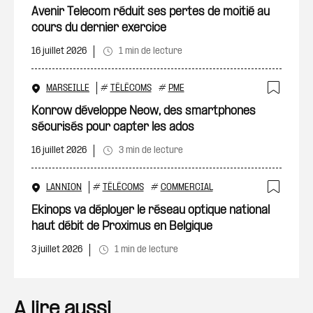
Ajout
Avenir Telecom réduit ses pertes de moitié au
cours du dernier exercice
16 juillet 2026
1 min de lecture
MARSEILLE
#
TÉLÉCOMS
#
PME
Ajout
Konrow développe Neow, des smartphones
sécurisés pour capter les ados
16 juillet 2026
3 min de lecture
LANNION
#
TÉLÉCOMS
#
COMMERCIAL
Ajout
Ekinops va déployer le réseau optique national
haut débit de Proximus en Belgique
3 juillet 2026
1 min de lecture
A lire aussi