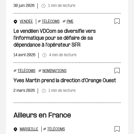
30 juin 2026
1 min de lecture
VENDÉE
#
TÉLÉCOMS
#
PME
Ajout
Le vendéen VDCom se diversifie vers
l’informatique pour se défaire de sa
dépendance à l’opérateur SFR
14 avril 2026
4 min de lecture
#
TÉLÉCOMS
#
NOMINATIONS
Ajout
Yves Martin prend la direction d'Orange Ouest
2 mars 2026
1 min de lecture
Ailleurs en France
MARSEILLE
#
TÉLÉCOMS