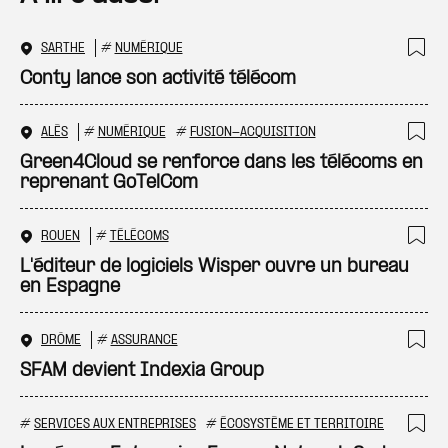
SARTHE
#
NUMÉRIQUE
Ajo
Conty lance son activité télécom
ALÈS
#
NUMÉRIQUE
#
FUSION-ACQUISITION
Ajo
Green4Cloud se renforce dans les télécoms en
reprenant GoTelCom
ROUEN
#
TÉLÉCOMS
Ajo
L'éditeur de logiciels Wisper ouvre un bureau
en Espagne
DRÔME
#
ASSURANCE
Ajo
SFAM devient Indexia Group
#
SERVICES AUX ENTREPRISES
#
ÉCOSYSTÈME ET TERRITOIRE