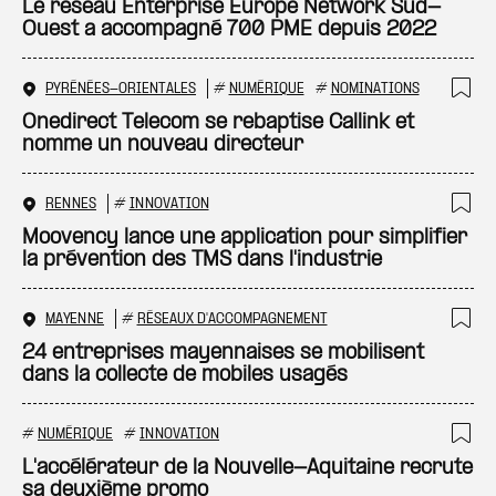
Ajo
Le réseau Enterprise Europe Network Sud-
Ouest a accompagné 700 PME depuis 2022
PYRÉNÉES-ORIENTALES
#
NUMÉRIQUE
#
NOMINATIONS
Ajo
Onedirect Telecom se rebaptise Callink et
nomme un nouveau directeur
RENNES
#
INNOVATION
Ajo
Moovency lance une application pour simplifier
la prévention des TMS dans l'industrie
MAYENNE
#
RÉSEAUX D'ACCOMPAGNEMENT
Ajo
24 entreprises mayennaises se mobilisent
dans la collecte de mobiles usagés
#
NUMÉRIQUE
#
INNOVATION
Ajo
L'accélérateur de la Nouvelle-Aquitaine recrute
sa deuxième promo