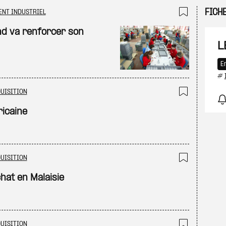
FICH
ENT INDUSTRIEL
Ajouter
and va renforcer son
L
E
#
UISITION
Ajouter
icaine
UISITION
Ajouter
hat en Malaisie
UISITION