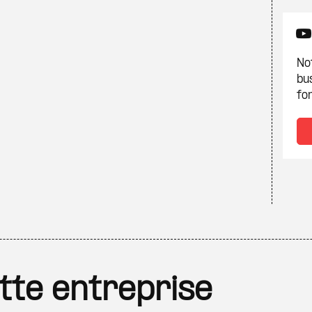
Not
bu
fon
ette entreprise