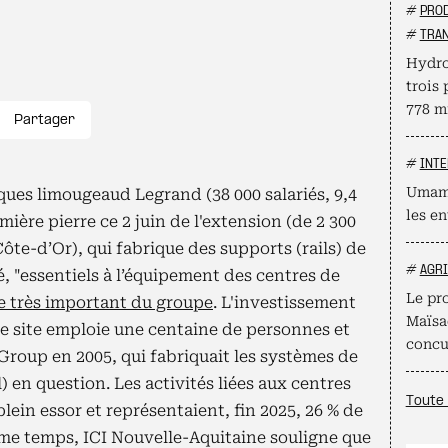
#
PROD
#
TRAN
Hydro
trois 
778 mi
Partager
#
INTE
Umamy
ues limougeaud Legrand (38 000 salariés, 9,4
les en
ière pierre ce 2 juin de l'extension (de 2 300
te-d’Or), qui fabrique des supports (rails) de
#
AGR
, "essentiels à l’équipement des centres de
Le pro
e très important du groupe
. L'investissement
Maïsad
 Le site emploie une centaine de personnes et
concu
 Group en 2005, qui fabriquait les systèmes de
 en question. Les activités liées aux centres
Toute 
ein essor et représentaient, fin 2025, 26 % de
même temps, ICI Nouvelle-Aquitaine souligne que