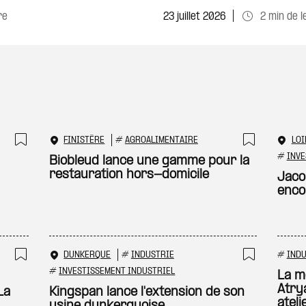
re
23 juillet 2026
2 min de l
FINISTÈRE
#
AGROALIMENTAIRE
LOI
Ajouter à ma sélection
Ajouter
#
INVE
Biobleud lance une gamme pour la
restauration hors-domicile
Jaco
enco
DUNKERQUE
#
INDUSTRIE
#
INDU
Ajouter à ma sélection
Ajouter
#
INVESTISSEMENT INDUSTRIEL
La m
Atry
La
Kingspan lance l'extension de son
ateli