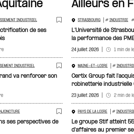
quitaine
Ailleurs en 
ISSEMENT INDUSTRIEL
STRASBOURG
#
INDUSTRIE
Ajouter à ma sélecti
ctrification de ses
L'Université de Strasbo
is
la performance des PM
re
24 juillet 2026
1 min de l
SEMENT INDUSTRIEL
MAINE-ET-LOIRE
#
INDUSTRI
Ajouter à ma sélecti
grand va renforcer son
Certix Group fait l'acquis
robinetterie industriell
re
23 juillet 2026
2 min de l
NJONCTURE
PAYS DE LA LOIRE
#
INDUSTRI
Ajouter à ma sélecti
ans ses perspectives de
Le groupe Stif atteint 55
d'affaires au premier 