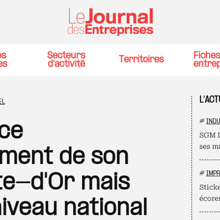
es
Secteurs
Fiche
Territoires
es
d'activité
entre
L’AC
EL
#
INDU
ce
SGM I
ses m
ement de son
#
IMPR
te-d'Or mais
Stick
écore
niveau national