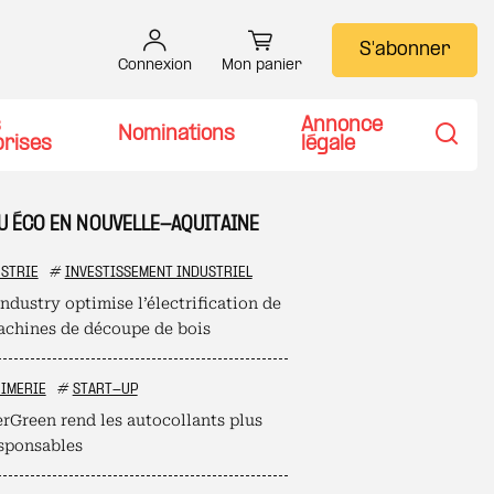
S'abonner
Connexion
Mon panier
s
Annonce
Nominations
prises
légale
Recher
TU ÉCO EN NOUVELLE-AQUITAINE
STRIE
#
INVESTISSEMENT INDUSTRIEL
ndustry optimise l’électrification de
achines de découpe de bois
IMERIE
#
START-UP
erGreen rend les autocollants plus
sponsables