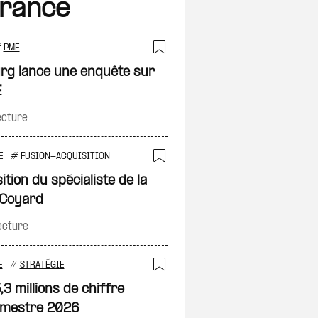
France
#
PME
on
Ajouter à ma sélec
urg lance une enquête sur
E
ecture
E
#
FUSION-ACQUISITION
on
Ajouter à ma sélec
ition du spécialiste de la
e Coyard
ecture
E
#
STRATÉGIE
on
Ajouter à ma sélec
,3 millions de chiffre
semestre 2026