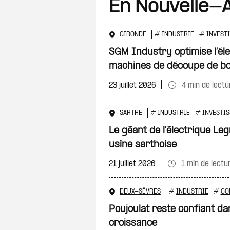
En Nouvelle-A
GIRONDE
#
INDUSTRIE
#
INVEST
SGM Industry optimise l’éle
machines de découpe de bo
23 juillet 2026
4 min de lectu
SARTHE
#
INDUSTRIE
#
INVESTIS
Le géant de l'électrique Le
usine sarthoise
21 juillet 2026
1 min de lectu
DEUX-SÈVRES
#
INDUSTRIE
#
CO
Poujoulat reste confiant d
croissance