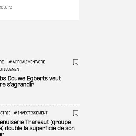
ecture
RE
#
AGROALIMENTAIRE
 à ma sélection
Ajouter à ma sél
STISSEMENT
bs Douwe Egberts veut
re s'agrandir
STRIE
#
INVESTISSEMENT
 à ma sélection
Ajouter à ma sél
enuiserie Thareaut (groupe
a) double la superficie de son
er