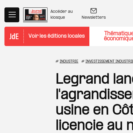
Aller au contenu principal
Accéder au
Newsletters
kiosque
Thématiqu
Voir les éditions locales
économiqu
#
INDUSTRIE
#
INVESTISSEMENT INDUSTRI
Legrand lan
l'agrandiss
usine en Cô
licencie au 