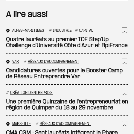
A lire aussi
ALPES-MARITIMES
#
INDUSTRIE
#
CAPITAL
Ajo
Quatre lauréats au premier ICE Step’Up
Challenge d’Université Côte d’Azur et BpiFrance
VAR
#
RÉSEAUX D'ACCOMPAGNEMENT
Ajo
Candidatures ouvertes pour le Booster Camp
de Réseau Entreprendre Var
#
CRÉATION D'ENTREPRISE
Ajo
Une première Quinzaine de l'entrepreneuriat en
région de Quimper du 18 au 29 novembre
MARSEILLE
#
RÉSEAUX D'ACCOMPAGNEMENT
Ajo
CMA CGM : Sept lauréats intègrent le Phare