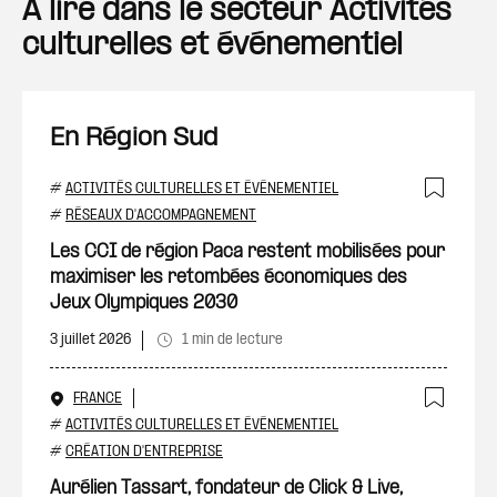
A lire dans le secteur Activités
culturelles et événementiel
En Région Sud
#
ACTIVITÉS CULTURELLES ET ÉVÉNEMENTIEL
Ajout
#
RÉSEAUX D'ACCOMPAGNEMENT
Les CCI de région Paca restent mobilisées pour
maximiser les retombées économiques des
Jeux Olympiques 2030
3 juillet 2026
1 min de lecture
FRANCE
Ajout
#
ACTIVITÉS CULTURELLES ET ÉVÉNEMENTIEL
#
CRÉATION D'ENTREPRISE
Aurélien Tassart, fondateur de Click & Live,