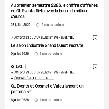
Au premier semestre 2026, le chiffre d’affaires
de GL Events flirte avec la barre du milliard
d’euros
23 juillet 2026
2 min de lecture
#
ACTIVITÉS CULTURELLES ET ÉVÉNEMENTIEL
Ajout
Le salon Industrie Grand Ouest recrute
9 juillet 2026
1 min de lecture
LYON
Ajout
#
ACTIVITÉS CULTURELLES ET ÉVÉNEMENTIEL
#
ÉCOSYSTÈME ET TERRITOIRE
GL Events et Cosmetic Valley lancent un
partenariat
6 juillet 2026
1 min de lecture