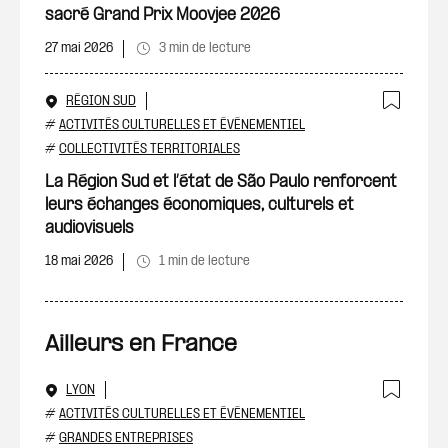
sacré Grand Prix Moovjee 2026
27 mai 2026
3 min de lecture
RÉGION SUD
Ajout
#
ACTIVITÉS CULTURELLES ET ÉVÉNEMENTIEL
#
COLLECTIVITÉS TERRITORIALES
La Région Sud et l’état de São Paulo renforcent
leurs échanges économiques, culturels et
audiovisuels
18 mai 2026
1 min de lecture
Ailleurs en France
LYON
Ajout
#
ACTIVITÉS CULTURELLES ET ÉVÉNEMENTIEL
#
GRANDES ENTREPRISES