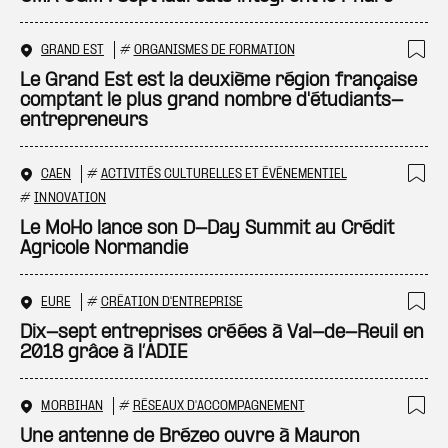
GRAND EST
#
ORGANISMES DE FORMATION
Ajo
Le Grand Est est la deuxième région française
comptant le plus grand nombre d'étudiants-
entrepreneurs
CAEN
#
ACTIVITÉS CULTURELLES ET ÉVÉNEMENTIEL
Ajo
#
INNOVATION
Le MoHo lance son D-Day Summit au Crédit
Agricole Normandie
EURE
#
CRÉATION D'ENTREPRISE
Ajo
Dix-sept entreprises créées à Val-de-Reuil en
2018 grâce à l’ADIE
MORBIHAN
#
RÉSEAUX D'ACCOMPAGNEMENT
Ajo
Une antenne de Brézeo ouvre à Mauron