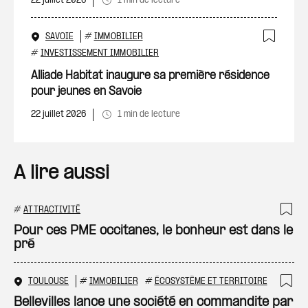
22 juillet 2026
1 min de lecture
SAVOIE
#
IMMOBILIER
Ajout
#
INVESTISSEMENT IMMOBILIER
Alliade Habitat inaugure sa première résidence
pour jeunes en Savoie
22 juillet 2026
1 min de lecture
A lire aussi
#
ATTRACTIVITÉ
Ajo
Pour ces PME occitanes, le bonheur est dans le
pré
TOULOUSE
#
IMMOBILIER
#
ÉCOSYSTÈME ET TERRITOIRE
Ajo
Bellevilles lance une société en commandite par