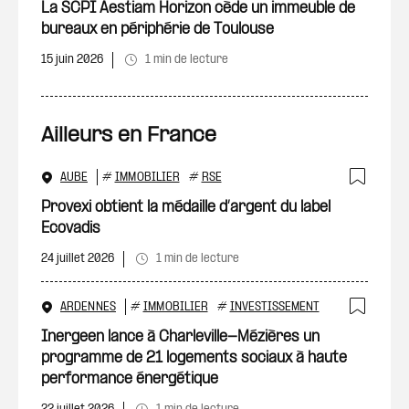
Ajout
La SCPI Aestiam Horizon cède un immeuble de
bureaux en périphérie de Toulouse
15 juin 2026
1 min de lecture
Ailleurs en France
AUBE
#
IMMOBILIER
#
RSE
Ajout
Provexi obtient la médaille d’argent du label
Ecovadis
24 juillet 2026
1 min de lecture
ARDENNES
#
IMMOBILIER
#
INVESTISSEMENT
Ajout
Inergeen lance à Charleville-Mézières un
programme de 21 logements sociaux à haute
performance énergétique