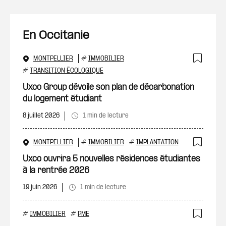
En Occitanie
MONTPELLIER
#
IMMOBILIER
Ajout
#
TRANSITION ÉCOLOGIQUE
Uxco Group dévoile son plan de décarbonation
du logement étudiant
8 juillet 2026
1 min de lecture
MONTPELLIER
#
IMMOBILIER
#
IMPLANTATION
Ajout
Uxco ouvrira 5 nouvelles résidences étudiantes
à la rentrée 2026
19 juin 2026
1 min de lecture
#
IMMOBILIER
#
PME