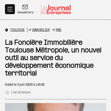
Aller au contenu principal
Newsletters
TOULOUSE
#
IMMOBILIER
#
PME
La Foncière Immobilière
Toulouse Métropole, un nouvel
outil au service du
développement économique
territorial
Publié le
5 juin 2026 à 14h30
1 min de lecture