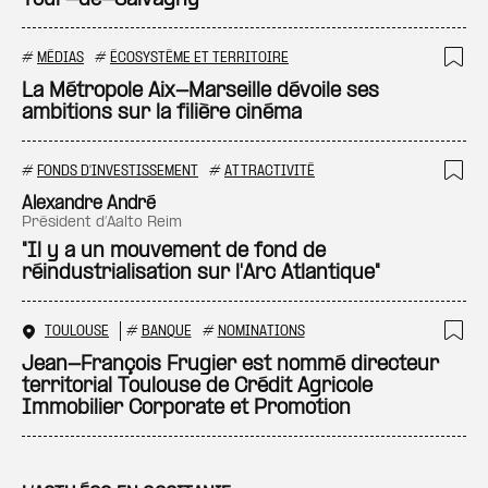
Tour-de-Salvagny
#
MÉDIAS
#
ÉCOSYSTÈME ET TERRITOIRE
Ajo
La Métropole Aix-Marseille dévoile ses
ambitions sur la filière cinéma
#
FONDS D'INVESTISSEMENT
#
ATTRACTIVITÉ
Ajo
Alexandre André
président d’Aalto Reim
"Il y a un mouvement de fond de
réindustrialisation sur l'Arc Atlantique"
TOULOUSE
#
BANQUE
#
NOMINATIONS
Ajo
Jean-François Frugier est nommé directeur
territorial Toulouse de Crédit Agricole
Immobilier Corporate et Promotion