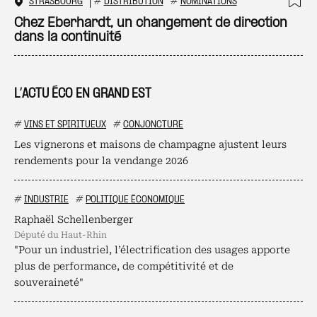
STRASBOURG
#
DISTRIBUTION
#
NOMINATIONS
Ajo
Chez Eberhardt, un changement de direction
dans la continuité
L’ACTU ÉCO EN GRAND EST
#
VINS ET SPIRITUEUX
#
CONJONCTURE
Les vignerons et maisons de champagne ajustent leurs
rendements pour la vendange 2026
#
INDUSTRIE
#
POLITIQUE ÉCONOMIQUE
Raphaël Schellenberger
député du Haut-Rhin
"Pour un industriel, l’électrification des usages apporte
plus de performance, de compétitivité et de
souveraineté"