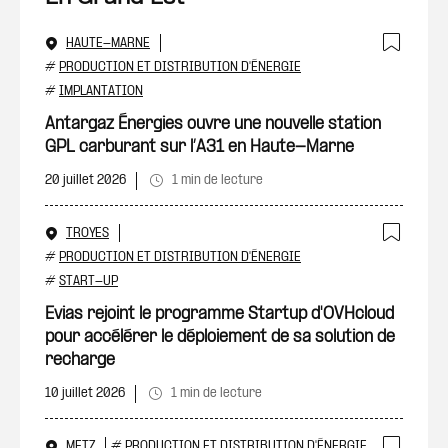
HAUTE-MARNE
Ajout
#
PRODUCTION ET DISTRIBUTION D'ÉNERGIE
#
IMPLANTATION
Antargaz Énergies ouvre une nouvelle station
GPL carburant sur l’A31 en Haute-Marne
20 juillet 2026
1 min de lecture
TROYES
Ajout
#
PRODUCTION ET DISTRIBUTION D'ÉNERGIE
#
START-UP
Evias rejoint le programme Startup d'OVHcloud
pour accélérer le déploiement de sa solution de
recharge
10 juillet 2026
1 min de lecture
METZ
#
PRODUCTION ET DISTRIBUTION D'ÉNERGIE