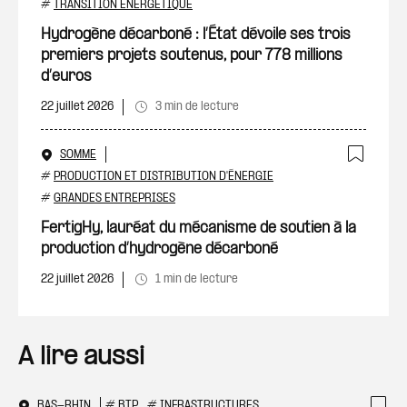
Ajout
#
TRANSITION ÉNERGÉTIQUE
Hydrogène décarboné : l’État dévoile ses trois
premiers projets soutenus, pour 778 millions
d’euros
22 juillet 2026
3 min de lecture
SOMME
Ajout
#
PRODUCTION ET DISTRIBUTION D'ÉNERGIE
#
GRANDES ENTREPRISES
FertigHy, lauréat du mécanisme de soutien à la
production d’hydrogène décarboné
22 juillet 2026
1 min de lecture
A lire aussi
BAS-RHIN
#
BTP
#
INFRASTRUCTURES