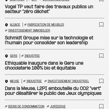
Ajo
Vogel TP veut faire des travaux publics un
secteur “zéro déchet”
ALSACE
#
FABRICATION DE MEUBLES
Ajo
#
INVESTISSEMENT IMMOBILIER
Schmidt Groupe mise sur la technologie et
l’humain pour consolider son leadership
GERS
#
INDUSTRIE
Ajo
Ethiquable inaugure dans le Gers une
chocolaterie 100% bio et équitable
MEUSE
#
INDUSTRIE
#
INVESTISSEMENT INDUSTRIEL
Ajo
Dans la Meuse, L2PI embouteille du CO2 "vert"
pour désaltérer le public des Jeux olympiques
#
BIENS DE CONSOMMATION
#
JURIDIQUE