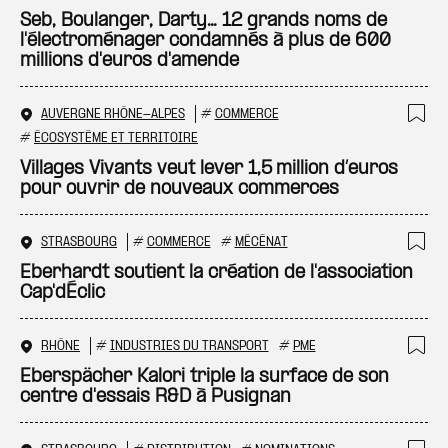
Ajo
Seb, Boulanger, Darty… 12 grands noms de
l'électroménager condamnés à plus de 600
millions d'euros d'amende
AUVERGNE RHÔNE-ALPES
#
COMMERCE
Ajo
#
ÉCOSYSTÈME ET TERRITOIRE
Villages Vivants veut lever 1,5 million d’euros
pour ouvrir de nouveaux commerces
STRASBOURG
#
COMMERCE
#
MÉCÉNAT
Ajo
Eberhardt soutient la création de l'association
Cap'dÉclic
RHÔNE
#
INDUSTRIES DU TRANSPORT
#
PME
Ajo
Eberspächer Kalori triple la surface de son
centre d'essais R&D à Pusignan