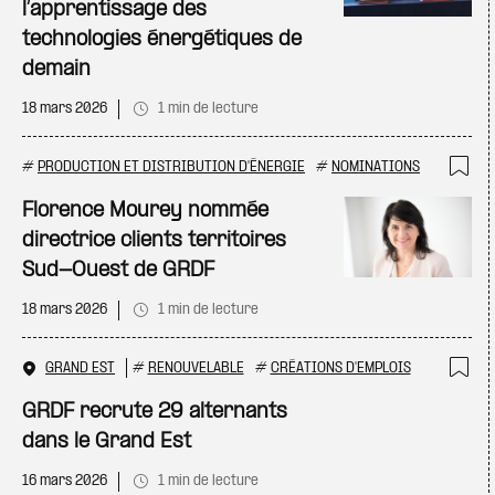
l’apprentissage des
technologies énergétiques de
demain
18 mars 2026
1 min de lecture
#
PRODUCTION ET DISTRIBUTION D'ÉNERGIE
#
NOMINATIONS
Ajo
Florence Mourey nommée
directrice clients territoires
Sud-Ouest de GRDF
18 mars 2026
1 min de lecture
GRAND EST
#
RENOUVELABLE
#
CRÉATIONS D'EMPLOIS
Ajo
GRDF recrute 29 alternants
dans le Grand Est
16 mars 2026
1 min de lecture