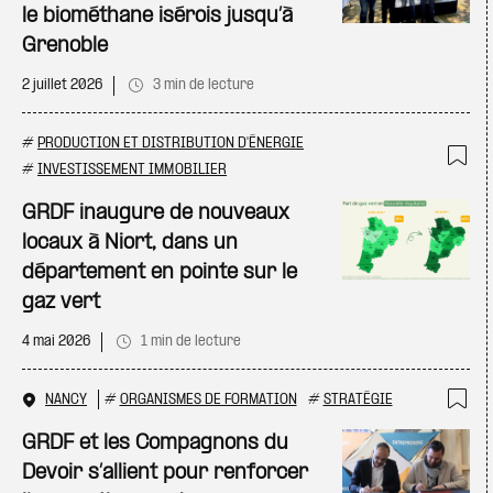
le biométhane isérois jusqu’à
Grenoble
2 juillet 2026
3 min de lecture
#
PRODUCTION ET DISTRIBUTION D'ÉNERGIE
#
INVESTISSEMENT IMMOBILIER
Ajo
GRDF inaugure de nouveaux
locaux à Niort, dans un
département en pointe sur le
gaz vert
4 mai 2026
1 min de lecture
NANCY
#
ORGANISMES DE FORMATION
#
STRATÉGIE
Ajo
GRDF et les Compagnons du
Devoir s’allient pour renforcer