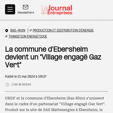
Aller au contenu principal
Newsletters
BAS-RHIN
#
PRODUCTION ET DISTRIBUTION D'ÉNERGIE
#
TRANSITION ÉNERGÉTIQUE
La commune d’Ebersheim
devient un "Village engagé Gaz
Vert"
Publié le
21 mai 2024 à 16h37
1 min de lecture
GRDF et la commune d’Ebersheim (Bas-Rhin) s’unissent
dans le cadre d’un partenariat "Village engagé Gaz Vert".
Produit sur le site de SAS Mattenergies à Ebersheim, le