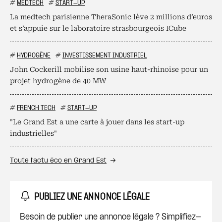
#
MEDTECH
#
START-UP
La medtech parisienne TheraSonic lève 2 millions d’euros
et s’appuie sur le laboratoire strasbourgeois ICube
#
HYDROGÈNE
#
INVESTISSEMENT INDUSTRIEL
John Cockerill mobilise son usine haut-rhinoise pour un
projet hydrogène de 40 MW
#
FRENCH TECH
#
START-UP
"Le Grand Est a une carte à jouer dans les start-up
industrielles"
Toute l’actu éco en Grand Est
PUBLIEZ UNE ANNONCE LÉGALE
Besoin de publier une annonce légale ? Simplifiez-