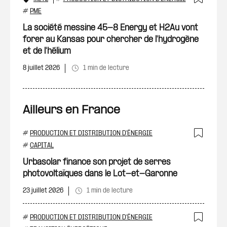
Ajout
#
PME
La société messine 45-8 Energy et H2Au vont
forer au Kansas pour chercher de l'hydrogène
et de l'hélium
8 juillet 2026
1 min de lecture
Ailleurs en France
#
PRODUCTION ET DISTRIBUTION D'ÉNERGIE
Ajout
#
CAPITAL
Urbasolar finance son projet de serres
photovoltaïques dans le Lot-et-Garonne
23 juillet 2026
1 min de lecture
#
PRODUCTION ET DISTRIBUTION D'ÉNERGIE