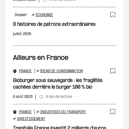
Dossier
#
ÉCONOMIE
Ajout
8 histoires de patrons extraordinaires
juillet 2026
Ailleurs en France
FRANCE
#
BIENS DE CONSOMMATION
Ajout
Bioburger sous sauvegarde : les fragilités
cachées derrière le burger 100 % bio
8 août 2026
9 min de lecture
FRANCE
#
INDUSTRIES DU TRANSPORT
Ajout
#
INVESTISSEMENT
Trenitalia France investit 2 milliards d’euros