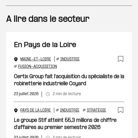
A lire dans le secteur
En Pays de la Loire
MAINE-ET-LOIRE
#
INDUSTRIE
Ajout
#
FUSION-ACQUISITION
Certix Group fait l'acquisition du spécialiste de la
robinetterie industrielle Coyard
23 juillet 2026
2 min de lecture
PAYS DE LA LOIRE
#
INDUSTRIE
#
STRATÉGIE
Ajout
Le groupe Stif atteint 55,3 millions de chiffre
d'affaires au premier semestre 2026
23 juillet 2026
2 min de lecture