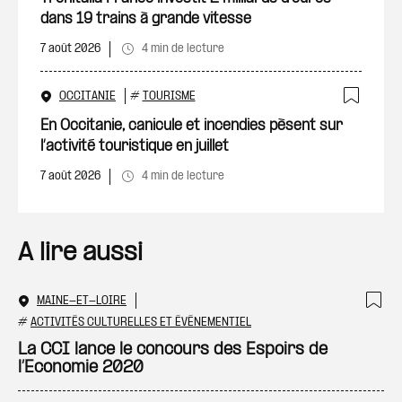
dans 19 trains à grande vitesse
7 août 2026
4 min de lecture
OCCITANIE
#
TOURISME
Ajout
En Occitanie, canicule et incendies pèsent sur
l’activité touristique en juillet
7 août 2026
4 min de lecture
A lire aussi
MAINE-ET-LOIRE
Ajo
#
ACTIVITÉS CULTURELLES ET ÉVÉNEMENTIEL
La CCI lance le concours des Espoirs de
l’Economie 2020