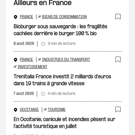
Ailleurs en France
FRANCE
#
BIENS DE CONSOMMATION
Ajout
Bioburger sous sauvegarde : les fragilités
cachées derrière le burger 100 % bio
8 août 2026
9 min de lecture
FRANCE
#
INDUSTRIES DU TRANSPORT
Ajout
#
INVESTISSEMENT
Trenitalia France investit 2 milliards d’euros
dans 19 trains à grande vitesse
7 août 2026
4 min de lecture
OCCITANIE
#
TOURISME
Ajout
En Occitanie, canicule et incendies pèsent sur
l’activité touristique en juillet