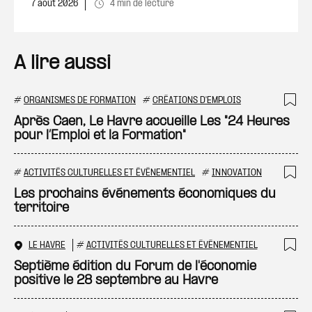
7 août 2026
4 min de lecture
A lire aussi
#
ORGANISMES DE FORMATION
#
CRÉATIONS D'EMPLOIS
Ajo
Après Caen, Le Havre accueille Les "24 Heures
pour l’Emploi et la Formation"
#
ACTIVITÉS CULTURELLES ET ÉVÉNEMENTIEL
#
INNOVATION
Ajo
Les prochains événements économiques du
territoire
LE HAVRE
#
ACTIVITÉS CULTURELLES ET ÉVÉNEMENTIEL
Ajo
Septième édition du Forum de l'économie
positive le 28 septembre au Havre