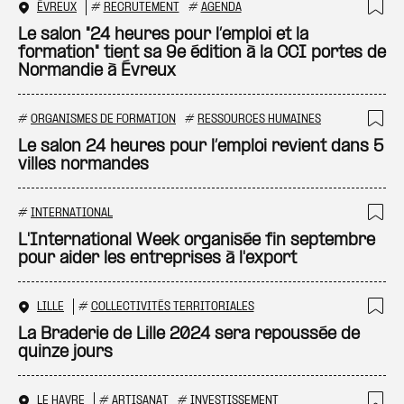
ÉVREUX
#
RECRUTEMENT
#
AGENDA
Ajo
Le salon "24 heures pour l’emploi et la
formation" tient sa 9e édition à la CCI portes de
Normandie à Évreux
#
ORGANISMES DE FORMATION
#
RESSOURCES HUMAINES
Ajo
Le salon 24 heures pour l’emploi revient dans 5
villes normandes
#
INTERNATIONAL
Ajo
L'International Week organisée fin septembre
pour aider les entreprises à l'export
LILLE
#
COLLECTIVITÉS TERRITORIALES
Ajo
La Braderie de Lille 2024 sera repoussée de
quinze jours
LE HAVRE
#
ARTISANAT
#
INVESTISSEMENT