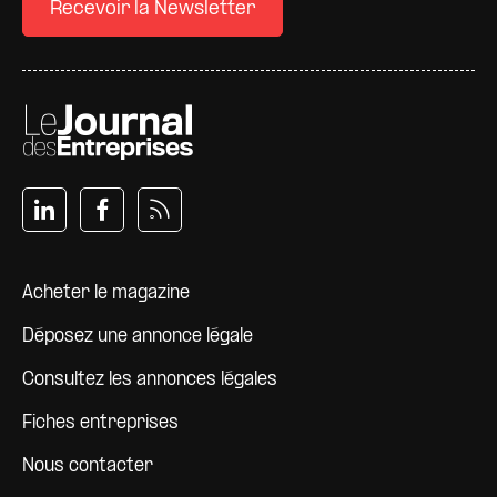
Recevoir la Newsletter
Pied de page
Acheter le magazine
Déposez une annonce légale
Consultez les annonces légales
Fiches entreprises
Nous contacter