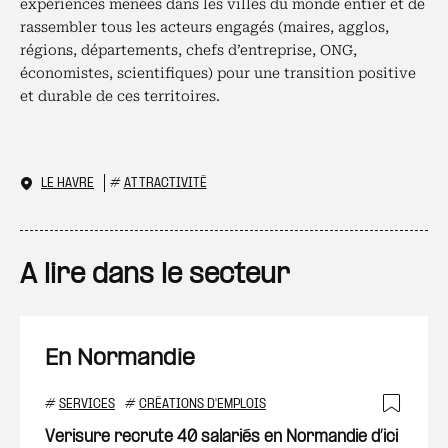
expériences menées dans les villes du monde entier et de
rassembler tous les acteurs engagés (maires, agglos,
régions, départements, chefs d’entreprise, ONG,
économistes, scientifiques) pour une transition positive
et durable de ces territoires.
LE HAVRE
#
ATTRACTIVITÉ
A lire dans le secteur
En Normandie
#
SERVICES
#
CRÉATIONS D'EMPLOIS
Ajout
Verisure recrute 40 salariés en Normandie d’ici