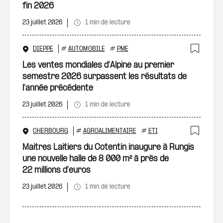
fin 2026
23 juillet 2026
1 min de lecture
DIEPPE
#
AUTOMOBILE
#
PME
Ajout
Les ventes mondiales d’Alpine au premier
semestre 2026 surpassent les résultats de
l’année précédente
23 juillet 2026
1 min de lecture
CHERBOURG
#
AGROALIMENTAIRE
#
ETI
Ajout
Maitres Laitiers du Cotentin inaugure à Rungis
une nouvelle halle de 8 000 m² à près de
22 millions d’euros
23 juillet 2026
1 min de lecture