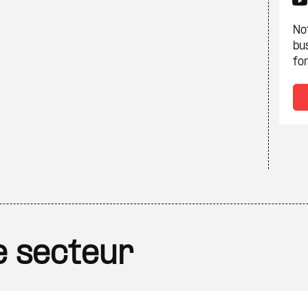
Not
bu
fon
le secteur