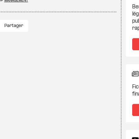
#
MANAGEMENT
Be
lég
pub
Partager
ra
Fic
fin