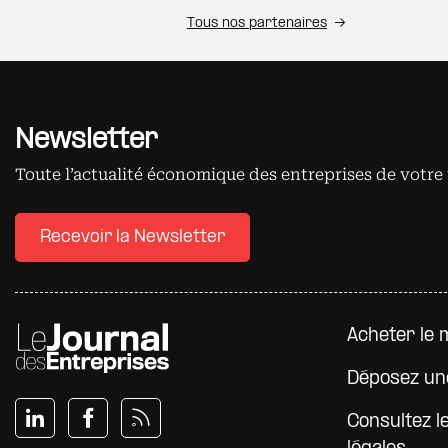
Tous nos partenaires
Newsletter
Toute l’actualité économique des entreprises de votre 
Recevoir la Newsletter
Pied d
Acheter le 
Déposez un
Consultez l