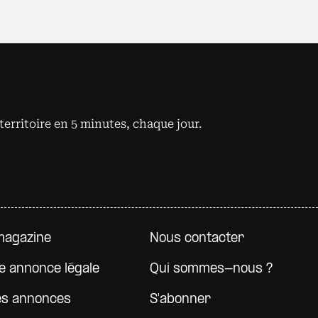
territoire en 5 minutes, chaque jour.
e page
magazine
Nous contacter
e annonce légale
Qui sommes-nous ?
es annonces
S'abonner