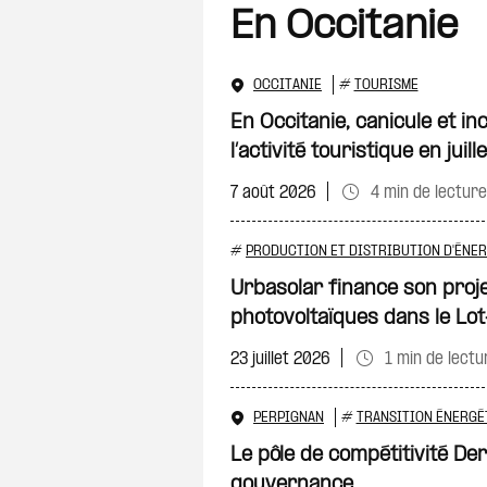
En Occitanie
OCCITANIE
#
TOURISME
En Occitanie, canicule et i
l’activité touristique en juille
7 août 2026
4 min de lecture
#
PRODUCTION ET DISTRIBUTION D'ÉNER
Urbasolar finance son proj
photovoltaïques dans le L
23 juillet 2026
1 min de lectu
PERPIGNAN
#
TRANSITION ÉNERGÉ
Le pôle de compétitivité D
gouvernance