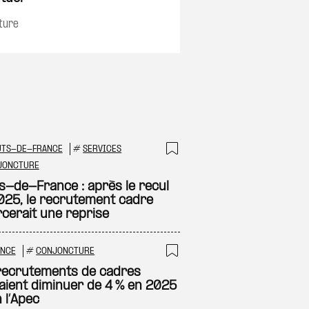
ture
UTS-DE-FRANCE
#
SERVICES
 à ma sélection
Ajouter à ma sél
JONCTURE
s-de-France : après le recul
025, le recrutement cadre
cerait une reprise
ANCE
#
CONJONCTURE
 à ma sélection
Ajouter à ma sél
recrutements de cadres
aient diminuer de 4 % en 2025
 l’Apec