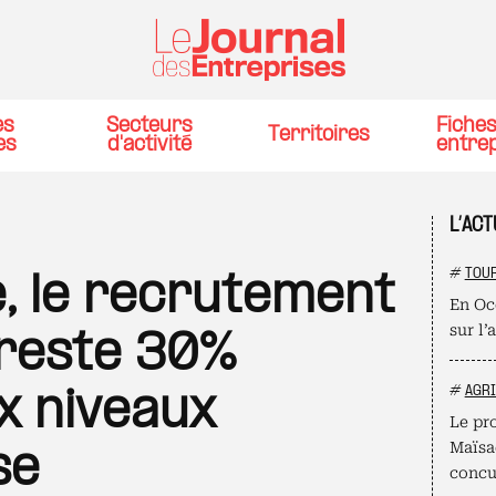
es
Secteurs
Fiche
Territoires
es
d'activité
entre
L’ACT
#
TOU
e, le recrutement
En Oc
sur l’
reste 30%
#
AGR
x niveaux
Le pro
Maïsad
se
concu