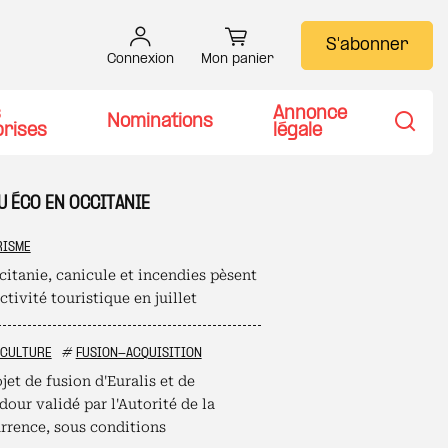
S'abonner
Connexion
Mon panier
s
Annonce
Nominations
prises
légale
Recher
U ÉCO EN OCCITANIE
RISME
citanie, canicule et incendies pèsent
activité touristique en juillet
ICULTURE
#
FUSION-ACQUISITION
jet de fusion d'Euralis et de
our validé par l'Autorité de la
rrence, sous conditions