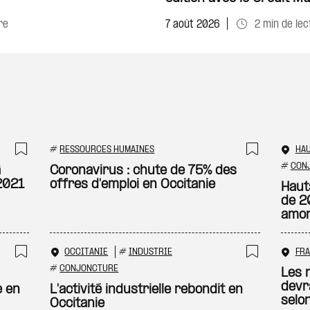
re
7 août 2026
2 min de lec
#
RESSOURCES HUMAINES
HA
Ajouter à ma sélection
Ajouter
#
CON
à
Coronavirus : chute de 75% des
2021
offres d'emploi en Occitanie
Haut
de 2
amor
OCCITANIE
#
INDUSTRIE
FR
Ajouter à ma sélection
Ajouter
#
CONJONCTURE
Les 
devr
e en
L'activité industrielle rebondit en
selon
Occitanie