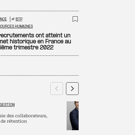
ANCE
#
BTP
 à ma sélection
Ajouter à ma sél
SOURCES HUMAINES
recrutements ont atteint un
et historique en France au
ième trimestre 2022
Précédent
Suivant
GESTION
GRAND ES
sie des collaborateurs,
Labels et plate
 de rétention
pour dirigeants