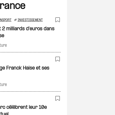
France
ANSPORT
#
INVESTISSEMENT
on
Ajouter à ma sélec
t 2 milliards d’euros dans
se
ture
on
Ajouter à ma sélec
ge Franck Haise et ses
ture
on
Ajouter à ma sélec
rc célèbrent leur 10e
tuel