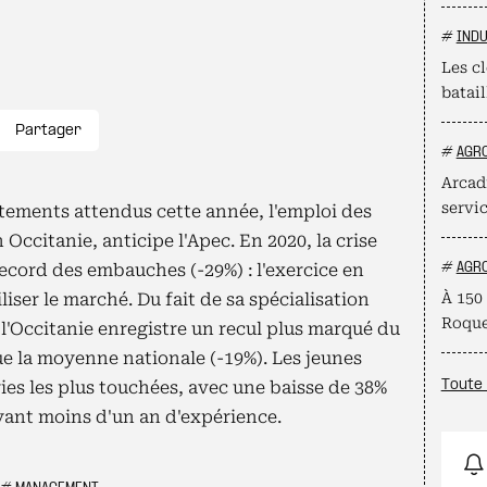
#
INDU
Les cl
batail
Partager
#
AGR
Arcadi
servi
tements attendus cette année, l'emploi des
 Occitanie, anticipe l'Apec. En 2020, la crise
ecord des embauches (-29%) : l'exercice en
#
AGR
liser le marché. Du fait de sa spécialisation
À 150 
Roque
 l'Occitanie enregistre un recul plus marqué du
e la moyenne nationale (-19%). Les jeunes
ies les plus touchées, avec une baisse de 38%
Toute 
yant moins d'un an d'expérience.