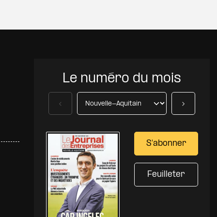
Le numéro du mois
Précédent
Suivant
S'abonner
Feuilleter