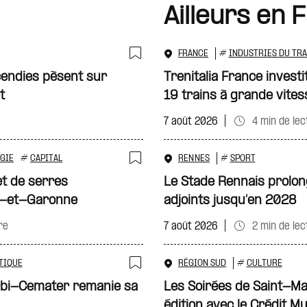
Ailleurs en 
FRANCE
#
INDUSTRIES DU TR
Ajouter à ma sélecti
ncendies pèsent sur
Trenitalia France investi
t
19 trains à grande vites
7 août 2026
4 min de lec
GIE
#
CAPITAL
RENNES
#
SPORT
Ajouter à ma sélecti
et de serres
Le Stade Rennais prolon
ot-et-Garonne
adjoints jusqu’en 2028
re
7 août 2026
2 min de lec
TIQUE
RÉGION SUD
#
CULTURE
Ajouter à ma sélecti
erbi-Cemater remanie sa
Les Soirées de Saint-Ma
édition avec le Crédit Mu