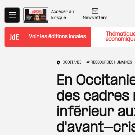
Aller au contenu principal
Accéder au
Newsletters
kiosque
Thématiqu
Voir les éditions locales
économiqu
OCCITANIE
#
RESSOURCES HUMAINES
En Occitani
des cadres 
inférieur au
d'avant-cri