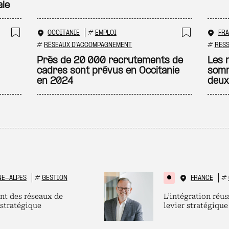
ale
OCCITANIE
#
EMPLOI
FR
Ajouter à ma sélection
Ajouter
#
RÉSEAUX D'ACCOMPAGNEMENT
#
RES
Près de 20 000 recrutements de
Les 
cadres sont prévus en Occitanie
somm
en 2024
deux
NE-ALPES
#
GESTION
FRANCE
#
nt des réseaux de
L’intégration réus
 stratégique
levier stratégique