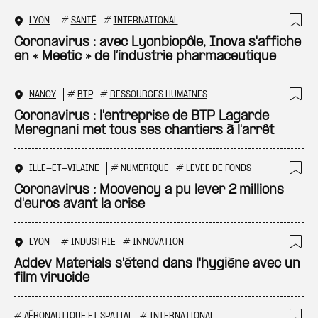
LYON
#
SANTÉ
#
INTERNATIONAL
Ajo
Coronavirus : avec Lyonbiopôle, Inova s'affiche
en « Meetic » de l’industrie pharmaceutique
NANCY
#
BTP
#
RESSOURCES HUMAINES
Ajo
Coronavirus : l'entreprise de BTP Lagarde
Meregnani met tous ses chantiers à l'arrêt
ILLE-ET-VILAINE
#
NUMÉRIQUE
#
LEVÉE DE FONDS
Ajo
Coronavirus : Moovency a pu lever 2 millions
d'euros avant la crise
LYON
#
INDUSTRIE
#
INNOVATION
Ajo
Addev Materials s'étend dans l'hygiène avec un
film virucide
#
AÉRONAUTIQUE ET SPATIAL
#
INTERNATIONAL