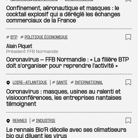
Ajo
Confinement, aéronautique et masques : le
cocktail explosif qui a déréglé les échanges
commerciaux de la France
#
BTP
#
POLITIQUE ÉCONOMIQUE
Ajo
Alain Piquet
président FFB Normandie
Coronavirus - FFB Normandie : « La filière BTP
doit s'organiser pour reprendre l'activité »
LOIRE-ATLANTIQUE
#
SANTÉ
#
INTERNATIONAL
Ajo
Coronavirus : masques, usines au ralenti et
visioconférences, les entreprises nantaises
témoignent
RENNES
#
INDUSTRIE
Ajo
Le rennais Bio’R décolle avec ses climatiseurs
bio qui diluent les virus