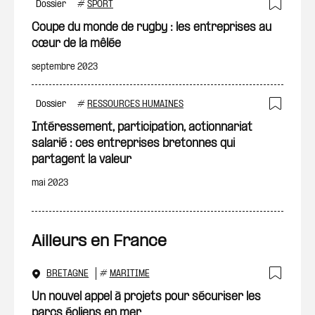
Dossier
#
SPORT
Ajout
Coupe du monde de rugby : les entreprises au
cœur de la mêlée
septembre 2023
Dossier
#
RESSOURCES HUMAINES
Ajout
Intéressement, participation, actionnariat
salarié : ces entreprises bretonnes qui
partagent la valeur
mai 2023
Ailleurs en France
BRETAGNE
#
MARITIME
Ajout
Un nouvel appel à projets pour sécuriser les
parcs éoliens en mer