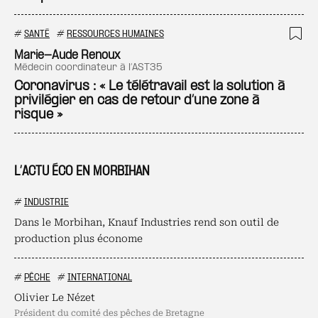
#
SANTÉ
#
RESSOURCES HUMAINES
Ajo
Marie-Aude Renoux
médecin coordinateur à l’AST35
Coronavirus : « Le télétravail est la solution à
privilégier en cas de retour d’une zone à
risque »
L’ACTU ÉCO EN MORBIHAN
#
INDUSTRIE
Dans le Morbihan, Knauf Industries rend son outil de
production plus économe
#
PÊCHE
#
INTERNATIONAL
Olivier Le Nézet
président du comité des pêches de Bretagne