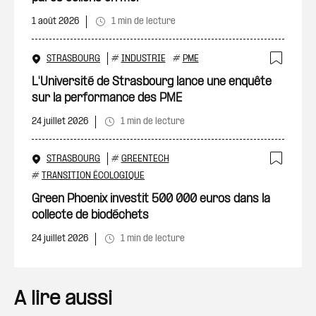
1 août 2026
1 min de lecture
STRASBOURG
#
INDUSTRIE
#
PME
Ajout
L'Université de Strasbourg lance une enquête
sur la performance des PME
24 juillet 2026
1 min de lecture
STRASBOURG
#
GREENTECH
Ajout
#
TRANSITION ÉCOLOGIQUE
Green Phoenix investit 500 000 euros dans la
collecte de biodéchets
24 juillet 2026
1 min de lecture
A lire aussi