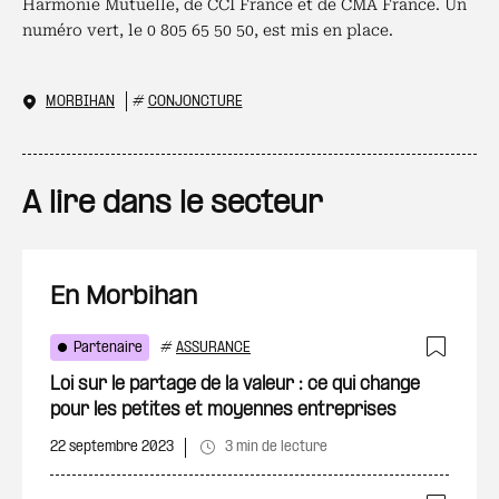
Harmonie Mutuelle, de CCI France et de CMA France. Un
numéro vert, le 0 805 65 50 50, est mis en place.
MORBIHAN
#
CONJONCTURE
A lire dans le secteur
En Morbihan
Partenaire
#
ASSURANCE
Ajout
Loi sur le partage de la valeur : ce qui change
pour les petites et moyennes entreprises
22 septembre 2023
3 min de lecture