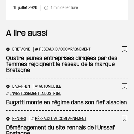
15 juillet 2026
1 min de lecture
A lire aussi
BRETAGNE
#
RÉSEAUX D'ACCOMPAGNEMENT
Ajo
Quatre jeunes entreprises dirigées par des
femmes rejoignent le réseau de la marque
Bretagne
BAS-RHIN
#
AUTOMOBILE
Ajo
#
INVESTISSEMENT INDUSTRIEL
Bugatti monte en régime dans son fief alsacien
RENNES
#
RÉSEAUX D'ACCOMPAGNEMENT
Ajo
Déménagement du site rennais de l’Urssaf