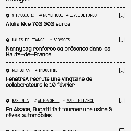
Bretagne
STRASBOURG
#
NUMÉRIQUE
#
LEVÉE DE FONDS
Ajo
Atolia lève 700 000 euros
HAUTS-DE-FRANCE
#
SERVICES
Ajo
Nannybag renforce sa présence dans les
Hauts-de-France
MORBIHAN
#
INDUSTRIE
Ajo
FenêtréA recrute une vingtaine de
collaborateurs le 10 février
BAS-RHIN
#
AUTOMOBILE
#
MADE IN FRANCE
Ajo
En Alsace, Bugatti fait tourner une usine à
rêves automobiles