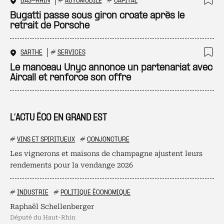
BAS-RHIN
#
AUTOMOBILE
#
CAPITAL
Ajo
Bugatti passe sous giron croate après le
retrait de Porsche
SARTHE
#
SERVICES
Ajo
Le manceau Unyc annonce un partenariat avec
Aircall et renforce son offre
L’ACTU ÉCO EN GRAND EST
#
VINS ET SPIRITUEUX
#
CONJONCTURE
Les vignerons et maisons de champagne ajustent leurs
rendements pour la vendange 2026
#
INDUSTRIE
#
POLITIQUE ÉCONOMIQUE
Raphaël Schellenberger
député du Haut-Rhin