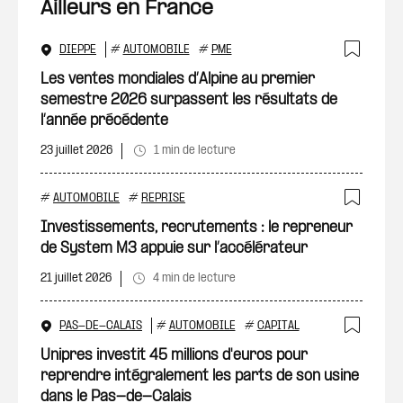
Ailleurs en France
DIEPPE
#
AUTOMOBILE
#
PME
Ajout
Les ventes mondiales d’Alpine au premier
semestre 2026 surpassent les résultats de
l’année précédente
23 juillet 2026
1 min de lecture
#
AUTOMOBILE
#
REPRISE
Ajout
Investissements, recrutements : le repreneur
de System M3 appuie sur l’accélérateur
21 juillet 2026
4 min de lecture
PAS-DE-CALAIS
#
AUTOMOBILE
#
CAPITAL
Ajout
Unipres investit 45 millions d'euros pour
reprendre intégralement les parts de son usine
dans le Pas-de-Calais