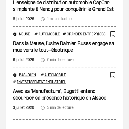
Ajout
L'enseigne de distribution automobile CapCar
s'implante à Nancy pour conquérir le Grand Est
8 juillet 2026
1 min de lecture
MEUSE
#
AUTOMOBILE
#
GRANDES ENTREPRISES
Ajout
Dans la Meuse, l’usine Daimler Buses engage sa
mue vers le tout-électrique
6 juillet 2026
6 min de lecture
BAS-RHIN
#
AUTOMOBILE
Ajout
#
INVESTISSEMENT INDUSTRIEL
Avec sa "Manufacture", Bugatti entend
sécuriser sa présence historique en Alsace
3 juillet 2026
3 min de lecture