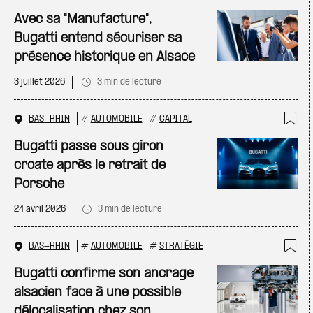
Ajo
Avec sa "Manufacture",
Bugatti entend sécuriser sa
présence historique en Alsace
3 juillet 2026
3 min de lecture
BAS-RHIN
#
AUTOMOBILE
#
CAPITAL
Ajo
Bugatti passe sous giron
croate après le retrait de
Porsche
24 avril 2026
3 min de lecture
BAS-RHIN
#
AUTOMOBILE
#
STRATÉGIE
Ajo
Bugatti confirme son ancrage
alsacien face à une possible
délocalisation chez son