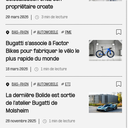
propriétaire croate
20 mars 2026
3 min de lecture
BAS-RHIN
#
AUTOMOBILE
#
PME
Ajo
Bugatti s’associe à Factor
Bikes pour fabriquer le vélo le
plus rapide du monde
18 mars 2026
1 min de lecture
BAS-RHIN
#
AUTOMOBILE
#
ETI
Ajo
La dernière Bolide est sortie
de l’atelier Bugatti de
Molsheim
28 novembre 2025
1 min de lecture