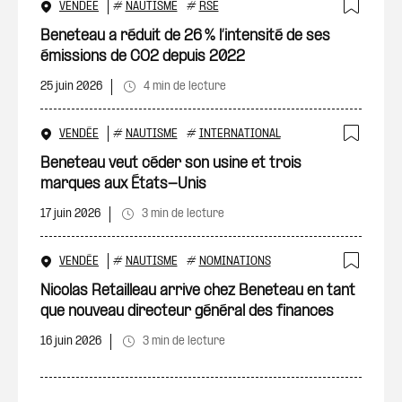
VENDÉE
#
NAUTISME
#
RSE
Ajout
Beneteau a réduit de 26 % l’intensité de ses
émissions de CO2 depuis 2022
25 juin 2026
4 min de lecture
VENDÉE
#
NAUTISME
#
INTERNATIONAL
Ajout
Beneteau veut céder son usine et trois
marques aux États-Unis
17 juin 2026
3 min de lecture
VENDÉE
#
NAUTISME
#
NOMINATIONS
Ajout
Nicolas Retailleau arrive chez Beneteau en tant
que nouveau directeur général des finances
16 juin 2026
3 min de lecture