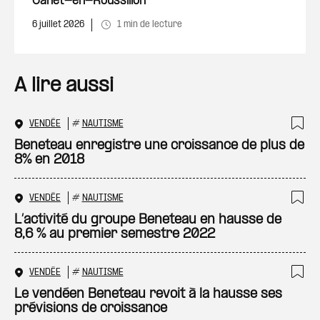
Canet-en-Roussillon
6 juillet 2026
1 min de lecture
A lire aussi
VENDÉE
#
NAUTISME
Ajo
Beneteau enregistre une croissance de plus de
8% en 2018
VENDÉE
#
NAUTISME
Ajo
L’activité du groupe Beneteau en hausse de
8,6 % au premier semestre 2022
VENDÉE
#
NAUTISME
Ajo
Le vendéen Beneteau revoit à la hausse ses
prévisions de croissance