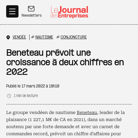
Aller au contenu principal
Newsletters
VENDÉE
#
NAUTISME
#
CONJONCTURE
Beneteau prévoit une
croissance à deux chiffres en
2022
Publié le
17 mars 2022 à 18h10
1 min de lecture
Le groupe vendéen de nautisme
Beneteau
, leader de la
plaisance (1 227,1 M€ de CA en 2021), dans un marché
soutenu par une forte demande et avec un carnet de
commandes record, prévoit un chiffre d’affaires pour