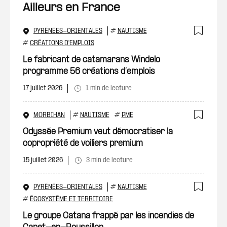
Ailleurs en France
PYRÉNÉES-ORIENTALES
#
NAUTISME
Ajout
#
CRÉATIONS D'EMPLOIS
Le fabricant de catamarans Windelo
programme 56 créations d’emplois
17 juillet 2026
1 min de lecture
MORBIHAN
#
NAUTISME
#
PME
Ajout
Odyssée Premium veut démocratiser la
copropriété de voiliers premium
15 juillet 2026
3 min de lecture
PYRÉNÉES-ORIENTALES
#
NAUTISME
Ajout
#
ÉCOSYSTÈME ET TERRITOIRE
Le groupe Catana frappé par les incendies de