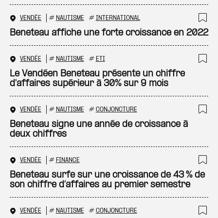
VENDÉE
#
NAUTISME
#
INTERNATIONAL
Ajo
Beneteau affiche une forte croissance en 2022
VENDÉE
#
NAUTISME
#
ETI
Ajo
Le Vendéen Beneteau présente un chiffre
d'affaires supérieur à 30% sur 9 mois
VENDÉE
#
NAUTISME
#
CONJONCTURE
Ajo
Beneteau signe une année de croissance à
deux chiffres
VENDÉE
#
FINANCE
Ajo
Beneteau surfe sur une croissance de 43 % de
son chiffre d’affaires au premier semestre
VENDÉE
#
NAUTISME
#
CONJONCTURE