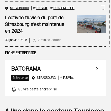
STRASBOURG
#
FLUVIAL
#
CONJONCTURE
Ajo
L’activité fluviale du port de
Strasbourg s’est maintenue
en 2024
30 janvier 2025
3 min de lecture
FICHE ENTREPRISE
BATORAMA
Entreprise
STRASBOURG
#
FLUVIAL
Suivre cette entreprise