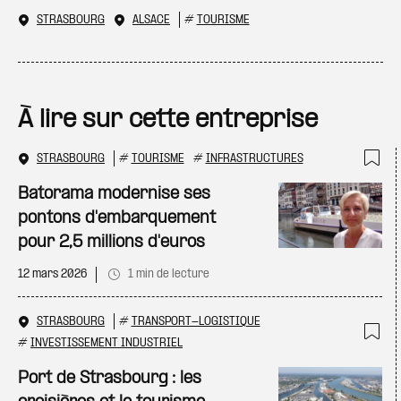
STRASBOURG
ALSACE
#
TOURISME
À lire sur cette entreprise
STRASBOURG
#
TOURISME
#
INFRASTRUCTURES
Ajo
Batorama modernise ses
pontons d'embarquement
pour 2,5 millions d'euros
12 mars 2026
1 min de lecture
STRASBOURG
#
TRANSPORT-LOGISTIQUE
#
INVESTISSEMENT INDUSTRIEL
Ajo
Port de Strasbourg : les