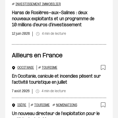
Ajout
#
INVESTISSEMENT IMMOBILIER
Haras de Rosières-aux-Salines : deux
nouveaux exploitants et un programme de
10 millions d’euros d’investissement
12 juin 2026
4 min de lecture
Ailleurs en France
OCCITANIE
#
TOURISME
Ajout
En Occitanie, canicule et incendies pèsent sur
l’activité touristique en juillet
7 août 2026
4 min de lecture
ISÈRE
#
TOURISME
#
NOMINATIONS
Ajout
Un nouveau directeur de l’exploitation pour le