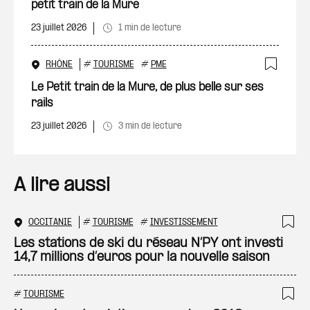
petit train de la Mure
23 juillet 2026
1 min de lecture
RHÔNE
#
TOURISME
#
PME
Ajout
Le Petit train de la Mure, de plus belle sur ses
rails
23 juillet 2026
3 min de lecture
A lire aussi
OCCITANIE
#
TOURISME
#
INVESTISSEMENT
Ajo
Les stations de ski du réseau N’PY ont investi
14,7 millions d’euros pour la nouvelle saison
#
TOURISME