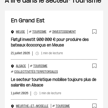
A lire dans le secteur Tourisme
En Grand Est
MEUSE
#
TOURISME
#
INVESTISSEMENT
Ajout
Fløtyll investit 900 000 € pour produire des
bateaux écoconçus en Meuse
21 juillet 2026
1 min de lecture
ALSACE
#
TOURISME
Ajout
#
COLLECTIVITÉS TERRITORIALES
Le secteur touristique mobilise toujours plus de
salariés en Alsace
1 juillet 2026
1 min de lecture
MEURTHE-ET-MOSELLE
#
TOURISME