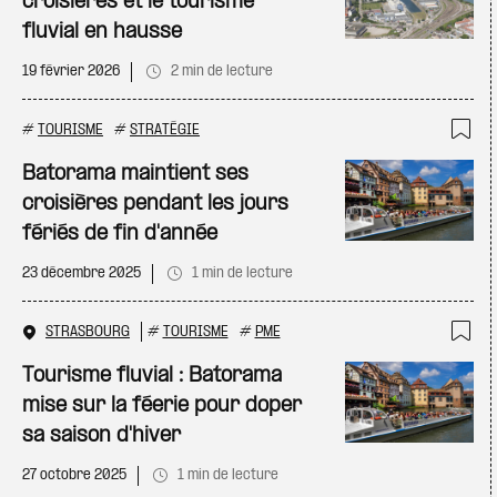
croisières et le tourisme
fluvial en hausse
19 février 2026
2 min de lecture
#
TOURISME
#
STRATÉGIE
Ajo
Batorama maintient ses
croisières pendant les jours
fériés de fin d'année
23 décembre 2025
1 min de lecture
STRASBOURG
#
TOURISME
#
PME
Ajo
Tourisme fluvial : Batorama
mise sur la féerie pour doper
sa saison d'hiver
27 octobre 2025
1 min de lecture