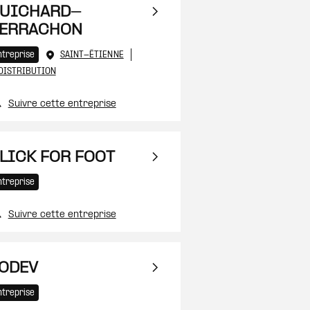
UICHARD-
ERRACHON
ntreprise
SAINT-ÉTIENNE
DISTRIBUTION
 à ma sélection
Suivre cette entreprise
LICK FOR FOOT
 à ma sélection
ntreprise
Suivre cette entreprise
ODEV
ntreprise