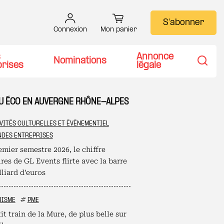
S'abonner
Connexion
Mon panier
s
Annonce
Nominations
prises
légale
Recher
TU ÉCO EN AUVERGNE RHÔNE-ALPES
VITÉS CULTURELLES ET ÉVÉNEMENTIEL
DES ENTREPRISES
mier semestre 2026, le chiffre
ires de GL Events flirte avec la barre
liard d’euros
RISME
#
PME
it train de la Mure, de plus belle sur