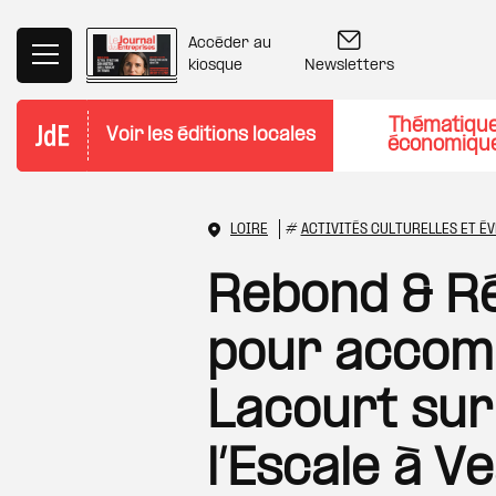
Aller au contenu principal
Accéder au
Newsletters
kiosque
Thématiqu
Voir les éditions locales
économiqu
LOIRE
#
ACTIVITÉS CULTURELLES ET É
Rebond & Rés
pour accom
Lacourt sur
l’Escale à V