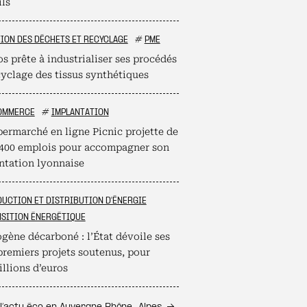
ils
ION DES DÉCHETS ET RECYCLAGE
#
PME
s prête à industrialiser ses procédés
cyclage des tissus synthétiques
OMMERCE
#
IMPLANTATION
permarché en ligne Picnic projette de
 400 emplois pour accompagner son
ntation lyonnaise
UCTION ET DISTRIBUTION D'ÉNERGIE
SITION ÉNERGÉTIQUE
gène décarboné : l’État dévoile ses
premiers projets soutenus, pour
llions d’euros