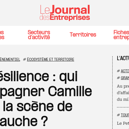
es
Secteurs
Fiche
Territoires
es
d'activité
entre
L’AC
VÉNEMENTIEL
#
ÉCOSYSTÈME ET TERRITOIRE
#
ACTI
ilience : qui
#
GRAN
Au pre
pagner Camille
d’affa
du mil
 la scène de
#
TOU
eauche ?
Le Pet