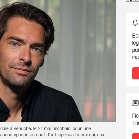
Toute 
Be
lég
pub
ra
Fic
fin
Escale à Veauche, le 21 mai prochain, pour une
ra accompagné de chef d’entreprises locaux qui, eux