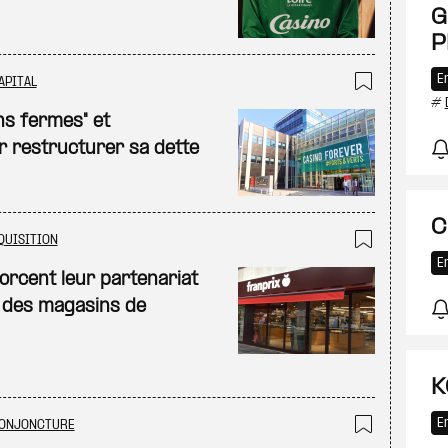
G
P
E
APITAL
#
Ajouter
ns fermes" et
 restructurer sa dette
C
QUISITION
Ajouter
E
forcent leur partenariat
u des magasins de
K
E
ONJONCTURE