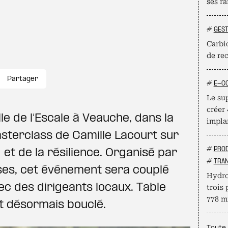
ses ra
#
GEST
Carbio
de re
Partager
#
E-C
Le su
créer
le de l’Escale à Veauche, dans la
impla
asterclass de Camille Lacourt sur
#
PROD
et de la résilience. Organisé par
#
TRAN
ses, cet événement sera couplé
Hydro
c des dirigeants locaux. Table
trois 
778 mi
st désormais bouclé.