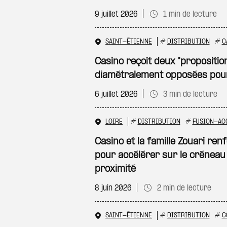
9 juillet 2026
1 min de lecture
SAINT-ÉTIENNE
#
DISTRIBUTION
#
C
Casino reçoit deux "propositio
diamétralement opposées pour
6 juillet 2026
3 min de lecture
LOIRE
#
DISTRIBUTION
#
FUSION-AC
Casino et la famille Zouari ren
pour accélérer sur le crénea
proximité
8 juin 2026
2 min de lecture
SAINT-ÉTIENNE
#
DISTRIBUTION
#
C