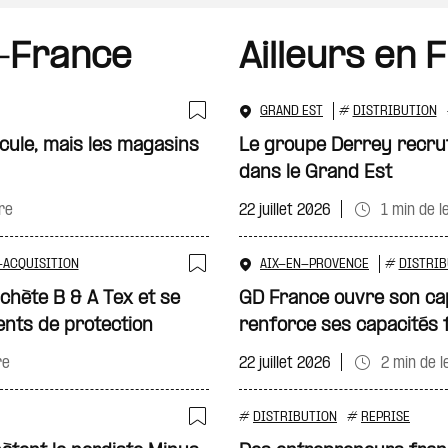
-France
Ailleurs en 
GRAND EST
#
DISTRIBUTION
Ajouter à ma sélecti
cule, mais les magasins
Le groupe Derrey recrut
dans le Grand Est
re
22 juillet 2026
1 min de l
-ACQUISITION
AIX-EN-PROVENCE
#
DISTRIB
Ajouter à ma sélecti
chète B & A Tex et se
GD France ouvre son ca
nts de protection
renforce ses capacités 
re
22 juillet 2026
2 min de l
#
DISTRIBUTION
#
REPRISE
Ajouter à ma sélecti