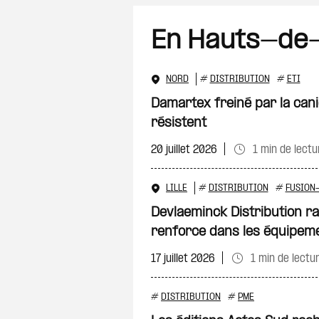
En Hauts-de
NORD
#
DISTRIBUTION
#
ETI
Damartex freiné par la cani
résistent
20 juillet 2026
1 min de lectu
LILLE
#
DISTRIBUTION
#
FUSION
Devlaeminck Distribution ra
renforce dans les équipeme
17 juillet 2026
1 min de lectu
#
DISTRIBUTION
#
PME