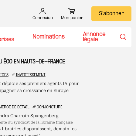
S'abonner
Connexion
Mon panier
s
Annonce
Nominations
prises
légale
Recher
TU ÉCO EN HAUTS-DE-FRANCE
ICES
#
INVESTISSEMENT
 déploie ses premiers agents IA pour
pagner sa croissance en Europe
ERCE DE DÉTAIL
#
CONJONCTURE
ndra Charroin Spangenberg
ente du syndicat de la librairie française
s librairies disparaissent, demain les
urs mourront aussi"