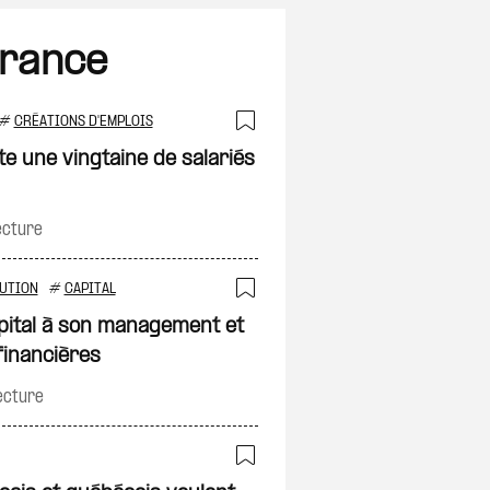
France
#
CRÉATIONS D'EMPLOIS
on
Ajouter à ma sélec
e une vingtaine de salariés
ecture
UTION
#
CAPITAL
on
Ajouter à ma sélec
pital à son management et
financières
ecture
on
Ajouter à ma sélec