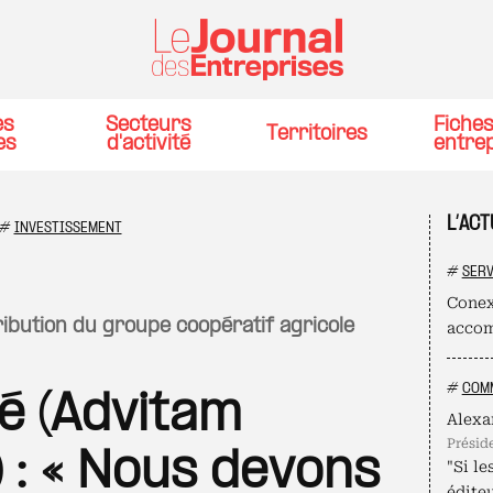
es
Secteurs
Fiche
Territoires
es
d'activité
entre
L’AC
#
INVESTISSEMENT
#
SERV
Conex
accom
#
COMM
é (Advitam
Alexa
présid
) : « Nous devons
"Si le
édite