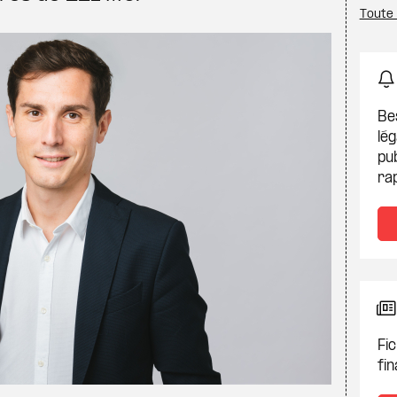
Toute
Be
lég
pub
ra
Fic
fin