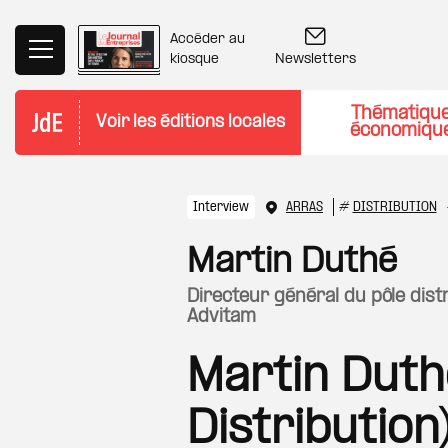
Aller au contenu principal
Accéder au
Newsletters
kiosque
Thématiqu
Voir les éditions locales
économiqu
Interview
ARRAS
#
DISTRIBUTION
Martin Duthé
directeur général du pôle distribution du groupe coopératif agricole
Advitam
Martin Duth
Distribution