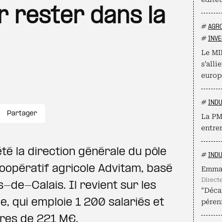
r rester dans la
#
AGR
#
INVE
Le MI
s’alli
europ
#
INDU
Partager
La PME
entrer
été la direction générale du pôle
#
INDU
oopératif agricole Advitam, basé
Emma
direc
s-de-Calais. Il revient sur les
"Décar
e, qui emploie 1 200 salariés et
pérenn
aires de 221 M€.