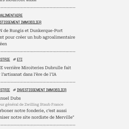
OALIMENTAIRE
STISSEMENT IMMOBILIER
N de Rungis et Dunkerque-Port
ent pour créer un hub agroalimentaire
éen
STRIE
#
ETI
 verrière Miroiteries Dubrulle fait
 l’artisanat dans l’ère de l’IA
STRIE
#
INVESTISSEMENT IMMOBILIER
nuel Dubs
teur général de Zwilling Staub France
boner notre fonderie, c’est aussi
iser notre site nordiste de Merville"