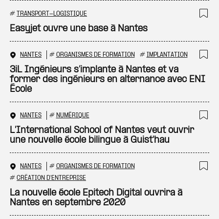
#
TRANSPORT-LOGISTIQUE
Ajo
Easyjet ouvre une base à Nantes
NANTES
#
ORGANISMES DE FORMATION
#
IMPLANTATION
Ajo
3iL Ingénieurs s’implante à Nantes et va
former des ingénieurs en alternance avec ENI
École
NANTES
#
NUMÉRIQUE
Ajo
L'International School of Nantes veut ouvrir
une nouvelle école bilingue à Guist'hau
NANTES
#
ORGANISMES DE FORMATION
Ajo
#
CRÉATION D'ENTREPRISE
La nouvelle école Epitech Digital ouvrira à
Nantes en septembre 2020