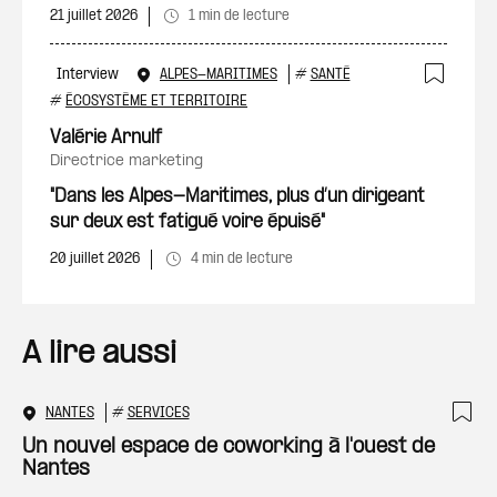
21 juillet 2026
1 min de lecture
Interview
ALPES-MARITIMES
#
SANTÉ
Ajout
#
ÉCOSYSTÈME ET TERRITOIRE
Valérie Arnulf
directrice marketing
"Dans les Alpes-Maritimes, plus d’un dirigeant
sur deux est fatigué voire épuisé"
20 juillet 2026
4 min de lecture
A lire aussi
NANTES
#
SERVICES
Ajo
Un nouvel espace de coworking à l'ouest de
Nantes