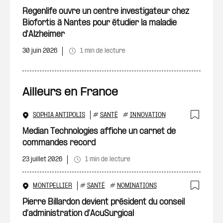
Ajout
Regenlife ouvre un centre investigateur chez
Biofortis à Nantes pour étudier la maladie
d'Alzheimer
30 juin 2026
1 min de lecture
Ailleurs en France
SOPHIA ANTIPOLIS
#
SANTÉ
#
INNOVATION
Ajout
Median Technologies affiche un carnet de
commandes record
23 juillet 2026
1 min de lecture
MONTPELLIER
#
SANTÉ
#
NOMINATIONS
Ajout
Pierre Billardon devient président du conseil
d’administration d’AcuSurgical