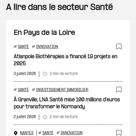
A lire dans le secteur Santé
En Pays de la Loire
#
SANTÉ
#
INNOVATION
Ajout
Atlanpole Biothérapies a financé 19 projets en
2025
3 juillet 2026
2 min de lecture
#
SANTÉ
#
INVESTISSEMENT IMMOBILIER
Ajout
À Granville, LNA Santé mise 100 millions d’euros
pour transformer le Normandy
2 juillet 2026
2 min de lecture
NANTES
#
SANTÉ
#
INNOVATION