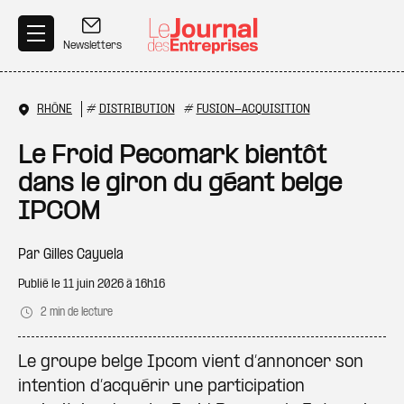
Aller au contenu principal
Newsletters
RHÔNE
#
DISTRIBUTION
#
FUSION-ACQUISITION
Le Froid Pecomark bientôt
dans le giron du géant belge
IPCOM
Par
Gilles Cayuela
Publié le
11 juin 2026 à 16h16
2 min de lecture
Le groupe belge Ipcom vient d’annoncer son
intention d’acquérir une participation