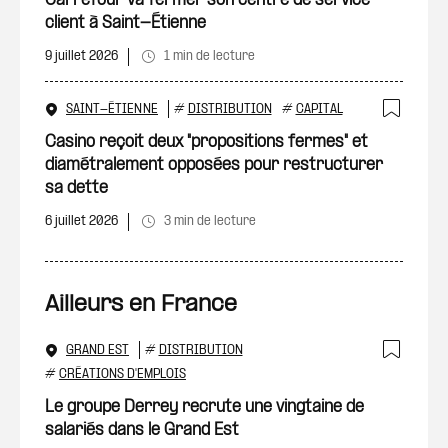
Carrefour va fermer son centre de service
client à Saint-Étienne
9 juillet 2026
1 min de lecture
SAINT-ÉTIENNE
#
DISTRIBUTION
#
CAPITAL
Ajout
Casino reçoit deux "propositions fermes" et
diamétralement opposées pour restructurer
sa dette
6 juillet 2026
3 min de lecture
Ailleurs en France
GRAND EST
#
DISTRIBUTION
Ajout
#
CRÉATIONS D'EMPLOIS
Le groupe Derrey recrute une vingtaine de
salariés dans le Grand Est