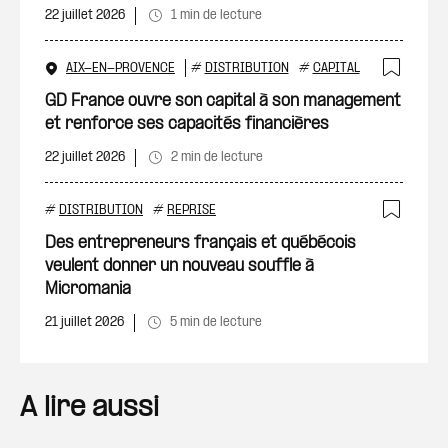
22 juillet 2026
1 min de lecture
AIX-EN-PROVENCE
#
DISTRIBUTION
#
CAPITAL
Ajout
GD France ouvre son capital à son management
et renforce ses capacités financières
22 juillet 2026
2 min de lecture
#
DISTRIBUTION
#
REPRISE
Ajout
Des entrepreneurs français et québécois
veulent donner un nouveau souffle à
Micromania
21 juillet 2026
5 min de lecture
A lire aussi