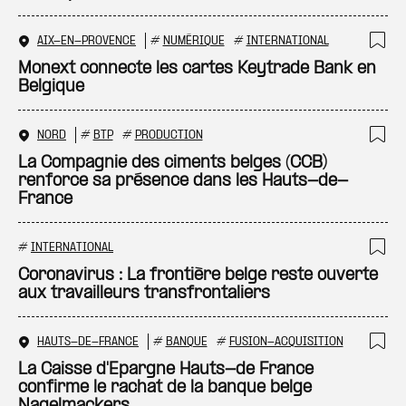
AIX-EN-PROVENCE
#
NUMÉRIQUE
#
INTERNATIONAL
Ajo
Monext connecte les cartes Keytrade Bank en
Belgique
NORD
#
BTP
#
PRODUCTION
Ajo
La Compagnie des ciments belges (CCB)
renforce sa présence dans les Hauts-de-
France
#
INTERNATIONAL
Ajo
Coronavirus : La frontière belge reste ouverte
aux travailleurs transfrontaliers
HAUTS-DE-FRANCE
#
BANQUE
#
FUSION-ACQUISITION
Ajo
La Caisse d'Epargne Hauts-de France
confirme le rachat de la banque belge