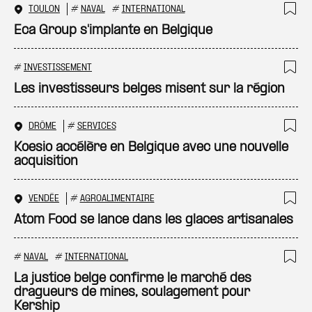
TOULON
#
NAVAL
#
INTERNATIONAL
Ajo
Eca Group s'implante en Belgique
#
INVESTISSEMENT
Ajo
Les investisseurs belges misent sur la région
DRÔME
#
SERVICES
Ajo
Koesio accélère en Belgique avec une nouvelle
acquisition
VENDÉE
#
AGROALIMENTAIRE
Ajo
Atom Food se lance dans les glaces artisanales
#
NAVAL
#
INTERNATIONAL
Ajo
La justice belge confirme le marché des
dragueurs de mines, soulagement pour
Kership