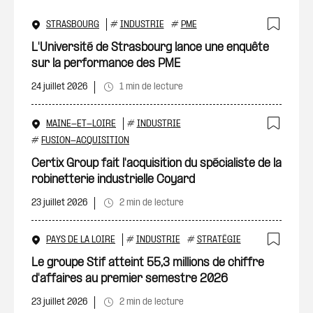
STRASBOURG
#
INDUSTRIE
#
PME
Ajout
L'Université de Strasbourg lance une enquête
sur la performance des PME
24 juillet 2026
1 min de lecture
MAINE-ET-LOIRE
#
INDUSTRIE
Ajout
#
FUSION-ACQUISITION
Certix Group fait l'acquisition du spécialiste de la
robinetterie industrielle Coyard
23 juillet 2026
2 min de lecture
PAYS DE LA LOIRE
#
INDUSTRIE
#
STRATÉGIE
Ajout
Le groupe Stif atteint 55,3 millions de chiffre
d'affaires au premier semestre 2026
23 juillet 2026
2 min de lecture