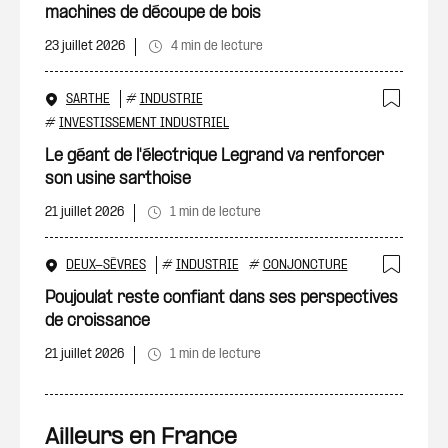
machines de découpe de bois
23 juillet 2026
4 min de lecture
SARTHE
#
INDUSTRIE
Ajout
#
INVESTISSEMENT INDUSTRIEL
Le géant de l'électrique Legrand va renforcer
son usine sarthoise
21 juillet 2026
1 min de lecture
DEUX-SÈVRES
#
INDUSTRIE
#
CONJONCTURE
Ajout
Poujoulat reste confiant dans ses perspectives
de croissance
21 juillet 2026
1 min de lecture
Ailleurs en France