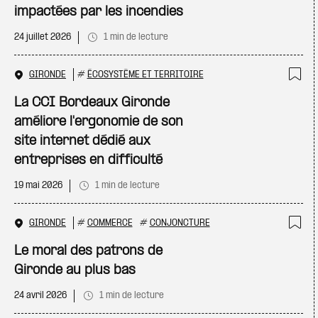
impactées par les incendies
24 juillet 2026
1 min de lecture
GIRONDE
#
ÉCOSYSTÈME ET TERRITOIRE
Ajo
La CCI Bordeaux Gironde
améliore l'ergonomie de son
site internet dédié aux
entreprises en difficulté
19 mai 2026
1 min de lecture
GIRONDE
#
COMMERCE
#
CONJONCTURE
Ajo
Le moral des patrons de
Gironde au plus bas
24 avril 2026
1 min de lecture