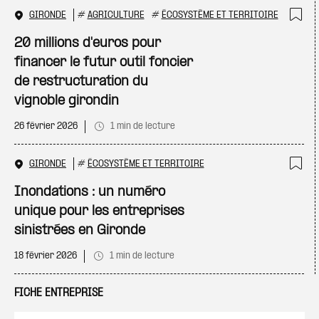
GIRONDE
#
AGRICULTURE
#
ÉCOSYSTÈME ET TERRITOIRE
Ajo
20 millions d'euros pour
financer le futur outil foncier
de restructuration du
vignoble girondin
26 février 2026
1 min de lecture
GIRONDE
#
ÉCOSYSTÈME ET TERRITOIRE
Ajo
Inondations : un numéro
unique pour les entreprises
sinistrées en Gironde
18 février 2026
1 min de lecture
FICHE ENTREPRISE