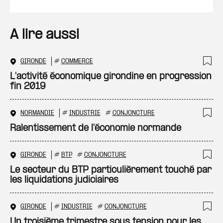
A lire aussi
GIRONDE
#
COMMERCE
Ajo
L'activité économique girondine en progression
fin 2019
NORMANDIE
#
INDUSTRIE
#
CONJONCTURE
Ajo
Ralentissement de l'économie normande
GIRONDE
#
BTP
#
CONJONCTURE
Ajo
Le secteur du BTP particulièrement touché par
les liquidations judiciaires
GIRONDE
#
INDUSTRIE
#
CONJONCTURE
Ajo
Un troisième trimestre sous tension pour les