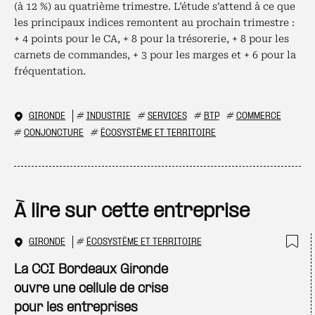
(à 12 %) au quatrième trimestre. L’étude s’attend à ce que
les principaux indices remontent au prochain trimestre :
+ 4 points pour le CA, + 8 pour la trésorerie, + 8 pour les
carnets de commandes, + 3 pour les marges et + 6 pour la
fréquentation.
GIRONDE
#
INDUSTRIE
#
SERVICES
#
BTP
#
COMMERCE
#
CONJONCTURE
#
ÉCOSYSTÈME ET TERRITOIRE
À lire sur cette entreprise
GIRONDE
#
ÉCOSYSTÈME ET TERRITOIRE
Ajo
La CCI Bordeaux Gironde
ouvre une cellule de crise
pour les entreprises