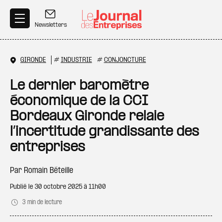
Aller au contenu principal
Newsletters
GIRONDE
#
INDUSTRIE
#
CONJONCTURE
Le dernier baromètre
économique de la CCI
Bordeaux Gironde relaie
l’incertitude grandissante des
entreprises
Par
Romain Béteille
Publié le
30 octobre 2025 à 11h00
3 min de lecture