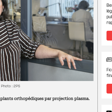
Be
lég
pub
ra
Fic
fin
 Photo : 2PS
mplants orthopédiques par projection plasma.