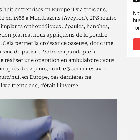
 huit entreprises en Europe il y a trois ans,
Not
éé en 1988 à Montbazens (Aveyron), 2PS réalise
bu
 implants orthopédiques : épaules, hanches,
fon
ection plasma, nous appliquons de la poudre
es. Cela permet la croissance osseuse, donc une
anisme du patient. Votre corps adopte la
de réaliser une opération en ambulatoire : vous
 ou après deux jours, contre 3 semaines avec
urd’hui, en Europe, ces dernières ne
 y a trente ans, c’était l’inverse.