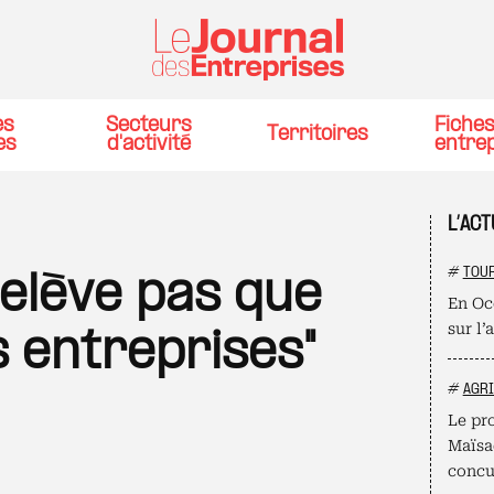
es
Secteurs
Fiche
Territoires
es
d'activité
entre
L’ACT
#
TOU
relève pas que
En Oc
sur l’
 entreprises"
#
AGR
Le pro
Maïsad
concu