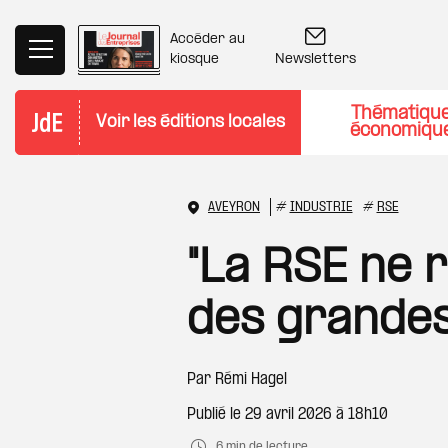
Aller au contenu principal
Accéder au
Newsletters
kiosque
Thématiqu
Voir les éditions locales
économiqu
AVEYRON
#
INDUSTRIE
#
RSE
"La RSE ne 
des grandes
Par
Rémi Hagel
Publié le
29 avril 2026 à 18h10
6 min de lecture