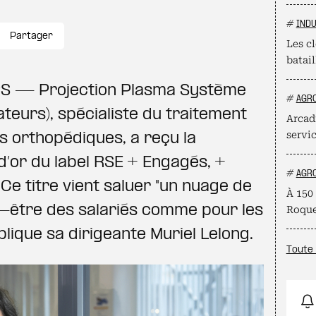
#
INDU
Partager
Les cl
batail
PS — Projection Plasma Système
#
AGR
ateurs), spécialiste du traitement
Arcadi
servi
s orthopédiques, a reçu la
d’or du label RSE + Engagés, +
#
AGR
e titre vient saluer "un nuage de
À 150 
-être des salariés comme pour les
Roque
lique sa dirigeante Muriel Lelong.
Toute 