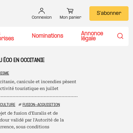
S'abonner
Connexion
Mon panier
s
Annonce
Nominations
prises
légale
Recher
U ÉCO EN OCCITANIE
RISME
citanie, canicule et incendies pèsent
activité touristique en juillet
ICULTURE
#
FUSION-ACQUISITION
jet de fusion d'Euralis et de
our validé par l'Autorité de la
rrence, sous conditions